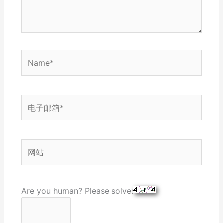
Name*
电
子
邮
箱
网
*
站
Are you human? Please solve: