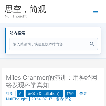
跳
思空，简观
至
内
Null Thought
容
站内搜索
站内搜索
Miles Cranmer的演讲：用神经网
络发现科学真知
科学
|
AI
蒸馏（Distillation）
谷歌
| 作者：
NullThought
|
2024-07-17
|
发表评论