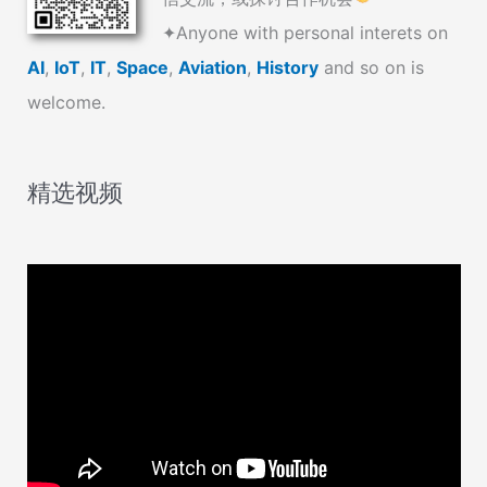
✦Anyone with personal interets on
AI
,
IoT
,
IT
,
Space
,
Aviation
,
History
and so on is
welcome.
精选视频