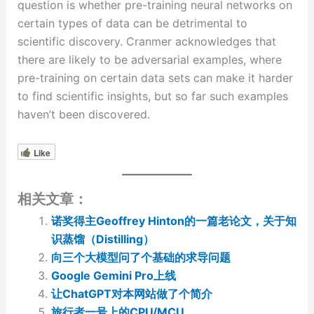
question is whether pre-training neural networks on
certain types of data can be detrimental to
scientific discovery. Cranmer acknowledges that
there are likely to be adversarial examples, where
pre-training on certain data sets can make it harder
to find scientific insights, but so far such examples
haven’t been discovered.
Like
相关文章：
诺奖得主Geoffrey Hinton的一篇老论文，关于知
识蒸馏（Distilling）
向三个大模型问了个基础的求导问题
Google Gemini Pro上线
让ChatGPT对本网站做了个简介
旅行者一号上的CPU/MCU