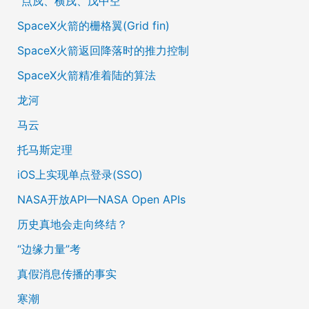
“点戍、横戌、戊中空”
SpaceX火箭的栅格翼(Grid fin)
SpaceX火箭返回降落时的推力控制
SpaceX火箭精准着陆的算法
龙河
马云
托马斯定理
iOS上实现单点登录(SSO)
NASA开放API—NASA Open APIs
历史真地会走向终结？
“边缘力量”考
真假消息传播的事实
寒潮