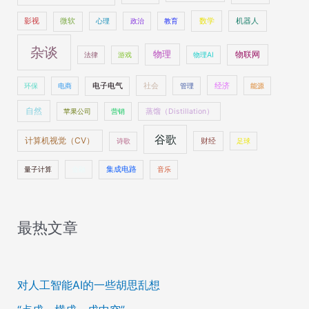
数学
机器人
影视
微软
心理
政治
教育
杂谈
物理
物联网
法律
游戏
物理AI
社会
经济
环保
电商
电子电气
管理
能源
自然
苹果公司
营销
蒸馏（Distillation）
谷歌
计算机视觉（CV）
财经
诗歌
足球
量子计算
金融
集成电路
音乐
最热文章
对人工智能AI的一些胡思乱想