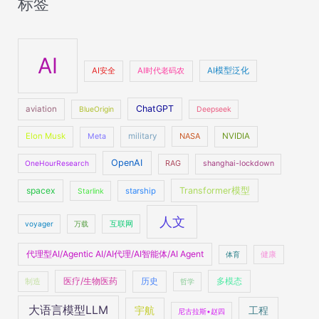
标签
AI
AI安全
AI时代老码农
AI模型泛化
ChatGPT
aviation
BlueOrigin
Deepseek
Elon Musk
military
NASA
NVIDIA
Meta
OpenAI
OneHourResearch
RAG
shanghai-lockdown
spacex
Transformer模型
starship
Starlink
人文
voyager
万载
互联网
代理型AI/Agentic AI/AI代理/AI智能体/AI Agent
体育
健康
医疗/生物医药
多模态
制造
历史
哲学
大语言模型LLM
工程
宇航
尼古拉斯•赵四