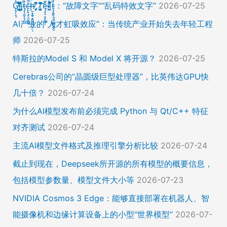
Ḡ̵̨̠͎̘͕̍̔͆̔͋͑͠ļ̸͍͈͉̞̊̑̃̉̔̍̾̈̚į̵̡̙̯͇̲̱̯̱̒͂͋̄t̴̡̢͕̰̟̙͌̀͆̐͑c̶̨̢̤̞̠̭̮̳̼̠̄͋͗̒̀̋͂͌̃͆͌͑͛ḩ̶̯͙̱̥̟̱̘͖̱̤͕̤̈́͑́̄̉́ͅ ̸̡̡̛̜̣̝̓̀͛̇̂̚T̸̗̞̰̪̤̭͙̹͆̽̌̀̾͝͝ę̴̡̣̠͙̙̱̼̬̣̑͊̅̐̈́̊͠͝͠x̴̪̫͎̓͗͐̃̄̐̀͋͛͐t̴̢̧͍͍̭̠͍̳͚̫̼̭̠̎̋͑͋̅̌͑̌̏͆͘̚͝：“故障文字”“乱码特效文字”
2026-07-25
AI产业的“人才虹吸效应”：当传统产业开始失去年轻工程
师
2026-07-25
特斯拉的Model S 和 Model X 将开源？
2026-07-25
Cerebras公司的“晶圆级巨型处理器”，比英伟达GPU快
几十倍？
2026-07-24
为什么AI模型发布前必须完成 Python 与 Qt/C++ 特征
对齐测试
2026-07-24
主流AI模型文件格式及推理引擎分析比较
2026-07-24
截止到现在，Deepseek所开源的所有模型的概要信息，
包括模型参数量、模型文件大小等
2026-07-23
NVIDIA Cosmos 3 Edge：能够直接部署在机器人、智
能摄像机和边缘计算设备上的小型“世界模型”
2026-07-