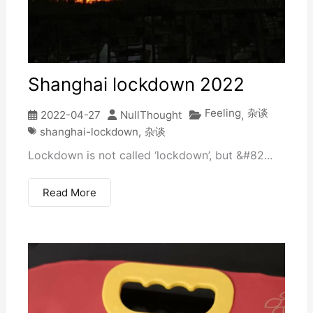
Shanghai lockdown 2022
Feeling
杂谈
2022-04-27
NullThought
,
shanghai-lockdown
,
杂谈
Lockdown is not called ‘lockdown’, but &#82...
Read More