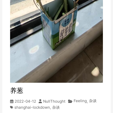
养葱
Feeling
杂谈
2022-04-12
NullThought
,
shanghai-lockdown
,
杂谈