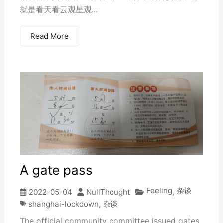
就是看天看云观星观...
Read More
A gate pass
Feeling
杂谈
2022-05-04
NullThought
,
shanghai-lockdown
,
杂谈
The official community committee issued gates