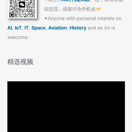
信交流，或探讨合作机会
✦Anyone with personal interets on
AI
,
IoT
,
IT
,
Space
,
Aviation
,
History
and so on is
welcome.
精选视频