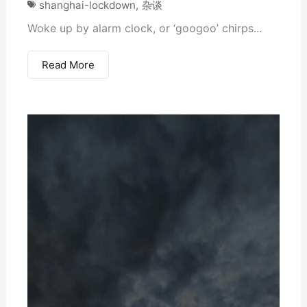
shanghai-lockdown
,
杂谈
Woke up by alarm clock, or ‘googoo’ chirps...
Read More