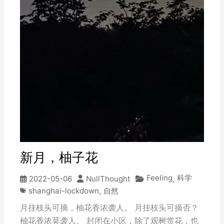
新月，柚子花
Feeling
科学
2022-05-06
NullThought
,
shanghai-lockdown
,
自然
月挂枝头可摘，柚花香浓袭人。 月挂枝头可摘否？
柚花香浓莫袭人。 封闭在小区，除了观树赏花，也