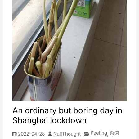
An ordinary but boring day in
Shanghai lockdown
Feeling
杂谈
2022-04-28
NullThought
,