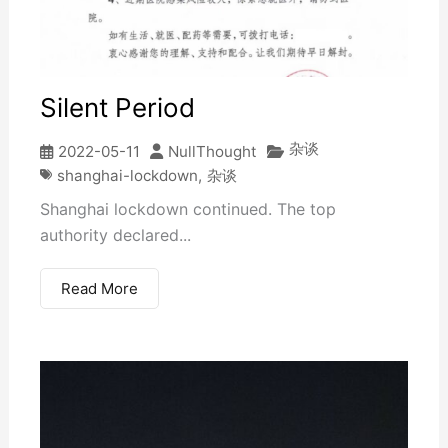
Silent Period
杂谈
2022-05-11
NullThought
shanghai-lockdown
,
杂谈
Shanghai lockdown continued. The top
authority declared...
Read More