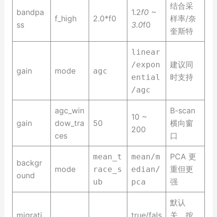
结合采
bandpa
1.2
f0 ~
f_high
2.0*f0
样率/奈
ss
3.0
f0
奎斯特
linear
建议同
/expon
gain
mode
agc
时支持
ential
/agc
agc_win
B-scan
10 ~
gain
dow_tra
50
横向窗
200
ces
口
PCA 更
mean_t
mean/m
backgr
mode
重但更
race_s
edian/
ound
强
ub
pca
默认
migrati
true/fals
关，按