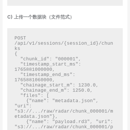
C) 上传一个数据块（文件范式）
POST 
/api/v1/sessions/{session_id}/chun
ks

{

  "chunk_id": "000001",

  "timestamp_start_ms": 
1765881000000,

  "timestamp_end_ms": 
1765881060000,

  "chainage_start_m": 1230.0,

  "chainage_end_m": 1250.0,

  "files": [

    {"name": "metadata.json", 
"uri": 
"s3://.../raw/radar/chunk_000001/m
etadata.json"},

    {"name": "payload.rd3", "uri": 
"s3://.../raw/radar/chunk_000001/p