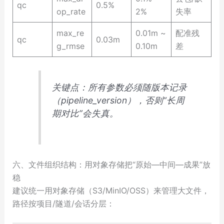
qc
0.5%
op_rate
2%
失率
max_re
0.01m ~
配准残
qc
0.03m
g_rmse
0.10m
差
关键点：所有参数必须随版本记录
（pipeline_version），否则“长周
期对比”会失真。
六、文件组织结构：用对象存储把“原始—中间—成果”放
稳
建议统一用对象存储（S3/MinIO/OSS）来管理大文件，
路径按项目/隧道/会话分层：