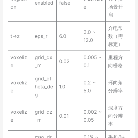
enabled
false
on
e
场景开
启
介电常
3.0 ~
t→z
eps_r
6.0
数（需
12.0
标定）
voxeliz
grid_dx
0.005 ~
里程方
0.02
e
_m
0.1
向栅格
grid_dt
voxeliz
0.2 ~
环向角
heta_de
1.0
e
5.0
分辨率
g
深度方
voxeliz
grid_dz
0.002 ~
0.01
向分辨
e
_m
0.05
率
max_dr
0.1% ~
丢包/缺