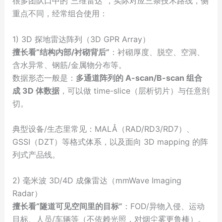
很多团队口中的“三维雷达”，实际对应三条技术路线，侧
重点不同，经常组合使用：
1) 3D 探地雷达阵列（3D GPR Array）
擅长看“结构内部/衬砌背后”
：衬砌厚度、脱空、空洞、
含水异常、钢筋/金属物分布等。
数据形态一般是：
多通道阵列的 A-scan/B-scan 组合
成 3D 体数据
，可以做 time-slice（层析切片）与任意剖
切。
典型设备/生态里常见：MALÅ（RAD/RD3/RD7）、
GSSI（DZT）等格式体系，以及面向 3D mapping 的阵
列式产品线。
2) 毫米波 3D/4D 成像雷达（mmWave Imaging
Radar）
擅长看“隧道可见空间里的目标”
：FOD/异物入侵、运动
目标、人员/车辆等（不依赖光照，对烟尘雾更鲁棒）。