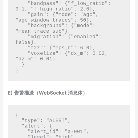
    "bandpass": {"f_low_ratio": 
0.1, "f_high_ratio": 2.0},

    "gain": {"mode": "agc", 
"agc_window_traces": 50},

    "background": {"mode": 
"mean_trace_sub"},

    "migration": {"enabled": 
false},

    "t2z": {"eps_r": 6.0},

    "voxelize": {"dx_m": 0.02, 
"dz_m": 0.01}

  }

E) 告警推送（WebSocket 消息体）
{

  "type": "ALERT",

  "alert": {

    "alert_id": "a-001",

    "level": "high",
