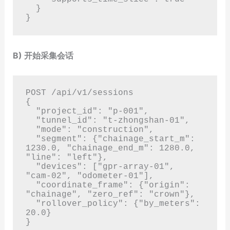
  }

B) 开始采集会话
POST /api/v1/sessions

{

  "project_id": "p-001",

  "tunnel_id": "t-zhongshan-01",

  "mode": "construction",

  "segment": {"chainage_start_m": 
1230.0, "chainage_end_m": 1280.0, 
"line": "left"},

  "devices": ["gpr-array-01", 
"cam-02", "odometer-01"],

  "coordinate_frame": {"origin": 
"chainage", "zero_ref": "crown"},

  "rollover_policy": {"by_meters": 
20.0}
