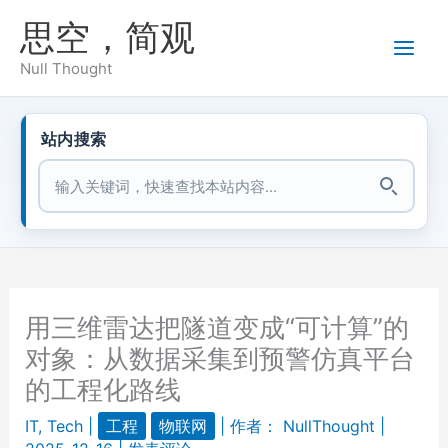
跳
思空，简观
至
内
Null Thought
容
站内搜索
站内搜索
用三维雷达把隧道变成“可计算”的
对象：从数据采集到预警仿真平台
的工程化路线
IT
,
Tech
|
工程
物联网
| 作者：
NullThought
|