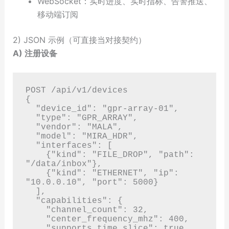
WebSocket：实时进度、实时指标、告警推送、
移动端订阅
2) JSON 示例（可直接当对接契约）
A) 注册设备
POST /api/v1/devices

{

  "device_id": "gpr-array-01",

  "type": "GPR_ARRAY",

  "vendor": "MALA",

  "model": "MIRA_HDR",

  "interfaces": [

    {"kind": "FILE_DROP", "path": 
"/data/inbox"},

    {"kind": "ETHERNET", "ip": 
"10.0.0.10", "port": 5000}

  ],

  "capabilities": {

    "channel_count": 32,

    "center_frequency_mhz": 400,

    "supports_time_slice": true
