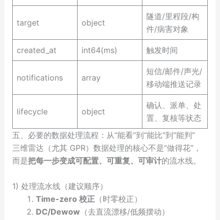
隧道/里程段/构
target
object
件/病害对象
created_at
int64(ms)
触发时间
短信/邮件/声光/
notifications
array
移动端推送记录
确认、派单、处
lifecycle
object
置、复核等状态
五、必要的数据处理流程：从“能看”到“能比”到“能判”
三维雷达（尤其 GPR）数据处理的核心不是“做得花”，
而是
把每一步变成可配置、可重复、可审计
的流水线。
1) 处理流水线（建议顺序）
Time-zero 校正
（时零校正）
DC/Dewow
（去直流漂移/低频摆动）