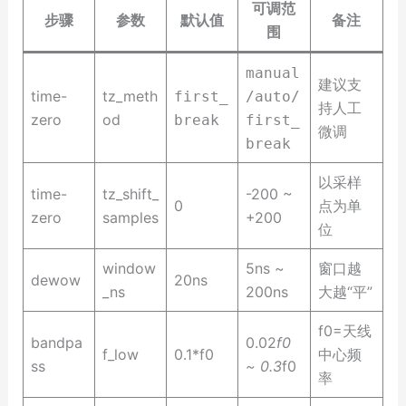
可调范
步骤
参数
默认值
备注
围
manual
建议支
time-
tz_meth
first_
/auto/
持人工
zero
od
break
first_
微调
break
以采样
time-
tz_shift_
-200 ~
0
点为单
zero
samples
+200
位
window
5ns ~
窗口越
dewow
20ns
_ns
200ns
大越“平”
f0=天线
bandpa
0.02
f0
f_low
0.1*f0
中心频
ss
~ 0.3
f0
率