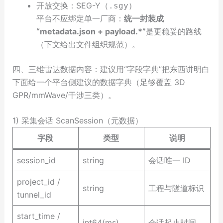
开放交换：SEG-Y（
）
.sgy
平台不应绑定单一厂商：
统一封装成
“metadata.json + payload.*”
是更稳妥的路线
（下文给出文件组织规范）。
四、三维雷达数据内容：建议用“字段字典”把东西讲明白
下面给一个平台侧建议的数据字典（足够覆盖 3D
GPR/mmWave/干涉三类）。
1) 采集会话 ScanSession（元数据）
字段
类型
说明
session_id
string
会话唯一 ID
project_id /
string
工程与隧道标识
tunnel_id
start_time /
int64(ms)
会话起止时间