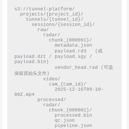
s3://tunnel-platform/

  projects/{project_id}/

    tunnels/{tunnel_id}/

      sessions/{session_id}/

        raw/

          radar/

            chunk_{000001}/

              metadata.json

              payload.rd3   (或 
payload.dzt / payload.sgy / 
payload.bin)

              vendor_head.rad (可选
保留原始头文件)

          video/

            cam_{cam_id}/

              2025-12-16T09-10-
00Z.mp4

        processed/

          radar/

            chunk_{000001}/

              processed.bin

              qc.json

              pipeline.json
