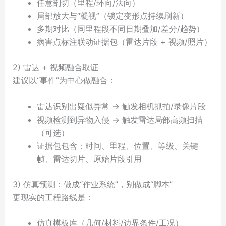
任意剖切（里程/环向/法向）
局部放大与“凝视”（锁定变形点持续刷新）
多期对比（同里程段不同日期叠加/差分/趋势）
病害点标注联动证据包（雷达片段 + 视频/照片）
2) 雷达 + 视频融合取证
建议以“事件”为中心做融合：
雷达识别出疑似异常 → 触发相机抓拍/录像片段
视频检测到异物入侵 → 触发雷达局部高频扫描
（可选）
证据包包含：时间、里程、位置、等级、关键
帧、雷达切片、原始片段引用
3) 仿真预测：做成“作业系统”，别做成“脚本”
更现实的工程路线是：
仿真模板库（几何/材料/边界条件/工况）