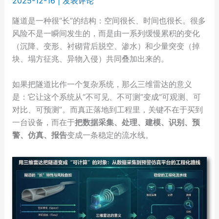
2025-12-16
|
发表评论
隧道是一种很“长”的结构：空间很长、时间也很长。很多
风险不是一瞬间发生的，而是由一系列缓慢累积的变化
（沉降、变形、衬砌背后脱空、渗水）和少量突变（掉
块、塌方征兆、异物入侵）共同叠加出来的。
如果把隧道比作一个复杂系统，那么三维雷达的意义
是：它让这个系统从“不可见、不可测”变成“可观测、可
对比、可预测”。而真正落地到工程里，关键不在于买到
一台设备，而在于
把数据采集、处理、建模、识别、预
警、仿真、报告
变成一条稳定的流水线。