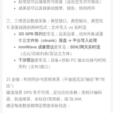
处理层可以做缓存与加速（适合交互式可视化）
成果层可以直接驱动预警、报告、协同闭环
三、三维雷达数据采集：典型接口、典型输出、典型坑
1) 采集链路的两种范式：文件导入 vs 实时流
3D GPR 阵列
更常见：边采边看，但对外集成通
常是
文件块（chunk）落盘 → 平台导入处理
mmWave 成像雷达
更常见：
SDK/网关实时流
（点云/目标列表/雷达立方体）
干涉雷达
更常见：设备+控制 PC 输出位移与时间
序列（文件/接口）
2) 必做：时间同步与里程体系（不做就无法“融合”和“对
比”）
隧道场景 GPS 常不可用，定位往往依赖：里程计编码
器、轨迹推算、全站仪/里程桩、或 SLAM。
建议每条数据都绑定两套坐标信息：