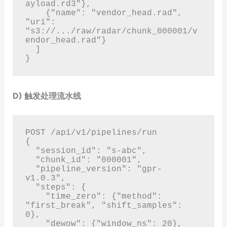
ayload.rd3"},

    {"name": "vendor_head.rad", 
"uri": 
"s3://.../raw/radar/chunk_000001/v
endor_head.rad"}

  ]

D) 触发处理流水线
POST /api/v1/pipelines/run

{

  "session_id": "s-abc",

  "chunk_id": "000001",

  "pipeline_version": "gpr-
v1.0.3",

  "steps": {

    "time_zero": {"method": 
"first_break", "shift_samples": 
0},

    "dewow": {"window_ns": 20},
