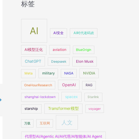
标签
AI
AI安全
AI时代老码农
AI模型泛化
aviation
BlueOrigin
ChatGPT
Elon Musk
Deepseek
military
NASA
NVIDIA
Meta
OpenAI
OneHourResearch
RAG
spacex
shanghai-lockdown
Starlink
→
Transformer模型
starship
voyager
人文
万载
互联网
代理型AI/Agentic AI/AI代理/AI智能体/AI Agent