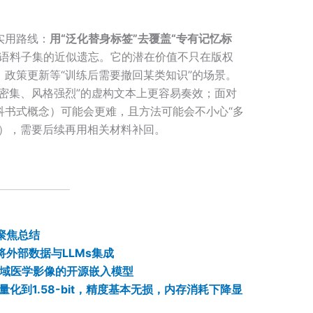
实用路线：
用“泛化替身标签”去覆盖“专有记忆标
语料子集的近似遗忘。它的潜在价值不只在版权
政策更新等“训练后需要撤回某类知识”的场景。
密集、风格强烈”的虚构文本上更容易奏效；面对
科书式概念）可能会更难，且方法可能会不小心“多
容），需要后续再用相关材料补回。
聚焦总结
将外部数据与LLMs集成
：通用领域医学影像的开源嵌入模型
FP16量化到1.58-bit，精度基本无损，内存消耗下降显