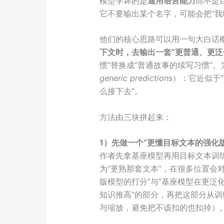
模型学坏的是
通用语言能力
而不是
它不要输出某个名字，可能会把“我
他们的核心思路可以用一句大白话
下文时，去输出一套“更普通、更泛
惯”替换成“普通故事的续写习惯”。
generic predictions
）：它近似于
么接下去”。
方法由三块拼起来：
1）先做一个“更懂目标文本的强化
作者先拿基座模型再用目标文本训
为“更熟那套文本”，在很多位置会
版模型的打分”与“基座模型在更泛
知识推高”的部分，再把这部分从训练标
与缩放，避免把不该扣的也扣掉）