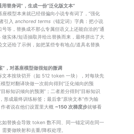
通用替身词”，生成一份“泛化版文本”
置基座模型本来就已经很偏向小说专有词了，“强化
作者引入
anchored terms
（锚定词）字典：把小说
口号等，替换成不那么专属但语义上还能自洽的“通
-4 做实体/短语抽取并给出替换而来，最终拼出了大
论文还给了示例，如把某些专有地点/道具名替换
案”，对基座模型做很短的微调
本按块切开（如 512 token 一块），对每块先
座模型对翻译块做一次前向得到“泛化倾向的预
“目标知识倾向的预测”；二者差分得到“目标知识
，形成最终训练标签；最后拿“原块文本”作为输
。作者说在他们设置里大概
~150 次梯度步
就够看
替换会导致 token 数不同、同一锚定词在同一
，需要做映射和去重/降权处理。