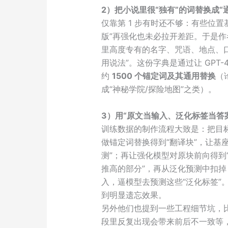
2）把小说里很“独有”的词替换成“
仅靠第 1 步有时还不够：有些位
版”再强化也未必拉开差距。于是
里高度专有的名字、咒语、地点、
用说法”。这份字典是通过让 GPT
约
1500 个锚定词及其通用替换
（
成“神秘学院/探险地图”之类）。
3）用“原文当输入、泛化标签当答
训练数据的制作流程大致是：把目标文
做锚定词替换得到“翻译块”，让基
测”；再让强化模型对原块前向得到
推高的部分”，再从泛化预测中扣掉
入，逼模型去预测这些“泛化标签”
到明显遗忘效果。
另外他们也提到一些工程细节坑，比如
段里反复出现会带来前后不一致等