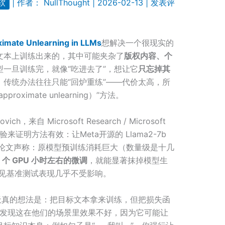
软
| 作者：
NullThought
|
2026-02-13
|
发表评
ximate Unlearning in LLMs
想解决一个很现实的
文本上训练出来的，其中可能夹杂了
版权内容、个
型一旦训练完，就像“吃进去了”，想让它
只忘掉其
，传统办法往往只能“回炉重练”——代价太高，所
ximate unlearning）”方法。
vich，来自 Microsoft Research / Microsoft
验来证明方法有效：让Meta开源的 Llama2-7b
论文声称：原模型预训练消耗巨大（数量级是十几
1 个 GPU 小时左右的微调
，就能显著抹掉模型生
常见基准测试表现几乎不受影响。
天真的想法是：把目标文本拿来训练，但把损失函
作者发现这在他们的场景里效果不好，因为它可能让