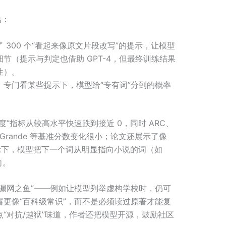
估：
 300 个“看起来像原文片段改写”的提示，让模型
节（提示与判定也借助 GPT-4，但最终训练结果
性）。
：专门看某些提示下，模型给“专有词”分到的概率
”指标从较高水平快速跌到接近 0，同时 ARC、
WinoGrande 等基准分数变化很小；论文还展示了像
 …” 这种提示下，模型把下一个词从明显指向小说的词（如
向。
漏网之鱼”——例如让模型列举虚构学校时，仍可
更像“百科级常识”，而不是必须读过原著才能复
“对抗/越狱”味道，作者还把模型开源，鼓励社区