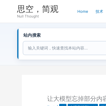
跳
思空，简观
至
Home
技术
内
Null Thought
容
站内搜索
站内搜索
让大模型忘掉部分内