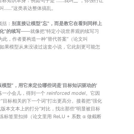
目标知识本身：例如句子是“……我叫__”，你强行让
叫……”这类表达整体搞乱。
概括：
别直接让模型“忘”，而是教它在看到同样上
化”的续写
——就像把“特定小说世界观的续写习
为此，作者要构造一种“替代答案”（论文叫
“如果模型从来没读过这套小说，它此刻更可能怎
版模型”，用它来定位哪些词是‘目标知识驱动的’
练一小会儿，得到一个
reinforced model
。它因
对“目标相关的下一个词”打出更高分。接着把“强化
化版本文本上的打分”对比，找出那些“明显被目标
签里扣掉（论文里用 ReLU + 系数 α 做截断
。