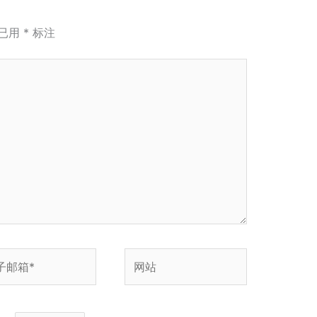
已用
*
标注
网
站