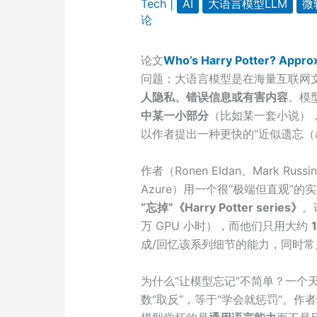
Tech
|
AI
大语言模型LLM
微
论
论文
Who’s Harry Potter? Appro
问题：大语言模型是在海量互联网
人隐私、错误信息或有害内容
。模
中某一小部分
（比如某一套小说）
以作者提出一种更快的“近似遗忘（appro
作者（Ronen Eldan、Mark Russino
Azure）用一个很“极端但直观”的实
“忘掉”《Harry Potter series》
。
万 GPU 小时），而他们只用大约
成/回忆该系列细节的能力，同时
为什么“让模型忘记”不简单？一个
数“取反”，等于“学会就惩罚”。