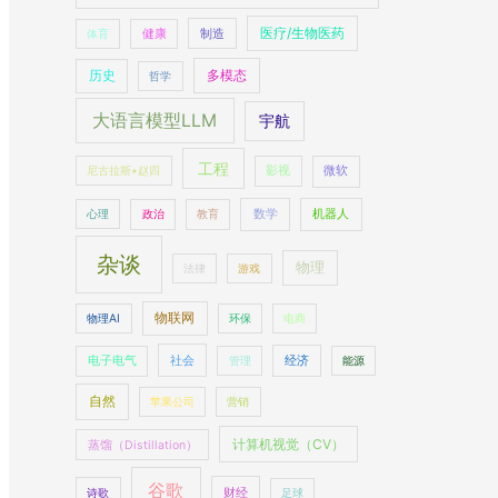
医疗/生物医药
制造
体育
健康
多模态
历史
哲学
大语言模型LLM
宇航
工程
尼古拉斯•赵四
影视
微软
数学
机器人
心理
政治
教育
杂谈
物理
法律
游戏
物联网
物理AI
环保
电商
社会
经济
电子电气
管理
能源
自然
苹果公司
营销
计算机视觉（CV）
蒸馏（Distillation）
谷歌
财经
诗歌
足球