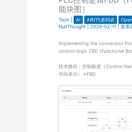
能块图）
Tech
|
AI
AI时代老码农
Open
NullThought
|
2026-02-11
|
发表
Implementing the conversion fr
control-logic FBD (Functional B
技术路径：控制叙述（Control Narrati
中间表示）→FBD