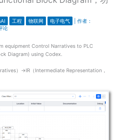
AI
工程
物联网
电子电气
| 作者：
评论
om equipment Control Narratives to PLC
lock Diagram) using Codex.
ves）→IR（Intermediate Representation，