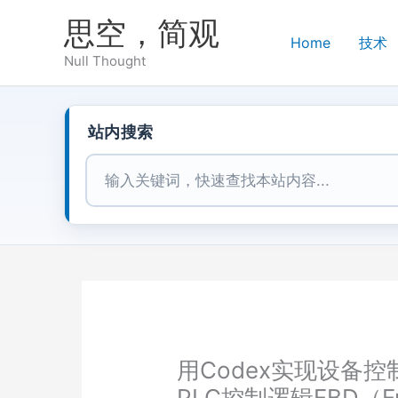
跳
思空，简观
至
Home
技术
内
Null Thought
容
站内搜索
站内搜索
用Codex实现设备控制叙述
PLC控制逻辑FBD（Func