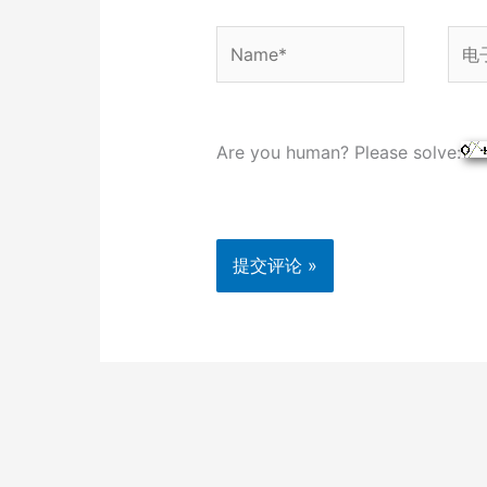
Name*
电
子
邮
箱
Are you human? Please solve:
*