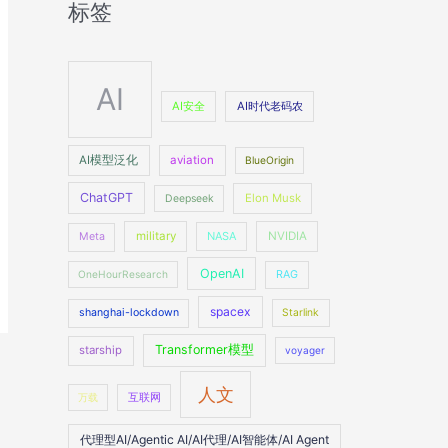
标签
AI
AI安全
AI时代老码农
AI模型泛化
aviation
BlueOrigin
ChatGPT
Elon Musk
Deepseek
military
NASA
NVIDIA
Meta
OpenAI
OneHourResearch
RAG
spacex
shanghai-lockdown
Starlink
Transformer模型
starship
voyager
人文
万载
互联网
代理型AI/Agentic AI/AI代理/AI智能体/AI Agent