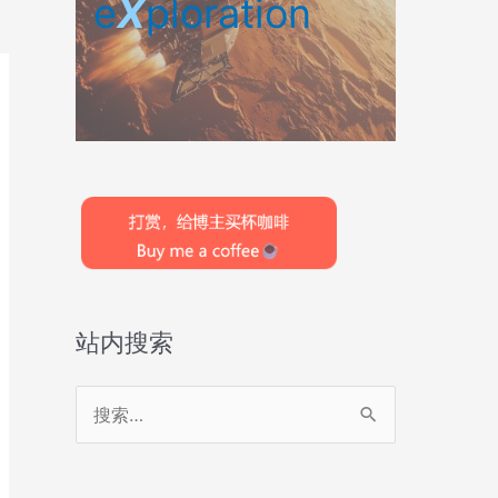
e
X
ploration
站内搜索
搜
索
：