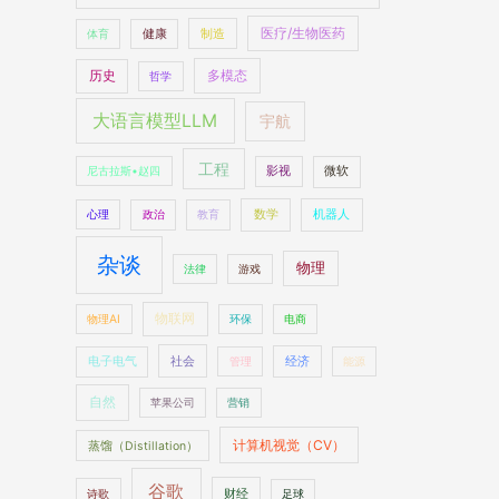
医疗/生物医药
制造
体育
健康
多模态
历史
哲学
大语言模型LLM
宇航
工程
尼古拉斯•赵四
影视
微软
数学
机器人
心理
政治
教育
杂谈
物理
法律
游戏
物联网
物理AI
环保
电商
社会
经济
电子电气
管理
能源
自然
苹果公司
营销
计算机视觉（CV）
蒸馏（Distillation）
谷歌
财经
诗歌
足球