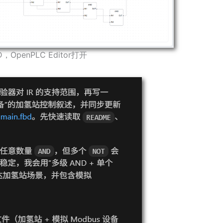
，OpenPLC Editor打开