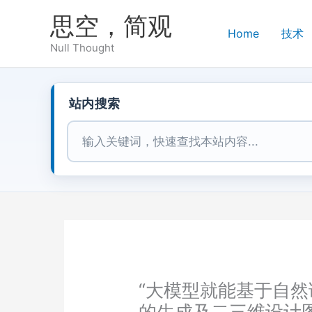
跳
思空，简观
至
Home
技术
内
Null Thought
容
站内搜索
站内搜索
“大模型就能基于自
的生成及二三维设计