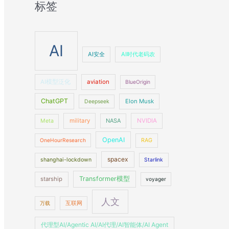
标签
AI
AI安全
AI时代老码农
AI模型泛化
aviation
BlueOrigin
ChatGPT
Elon Musk
Deepseek
military
NASA
NVIDIA
Meta
OpenAI
OneHourResearch
RAG
spacex
shanghai-lockdown
Starlink
Transformer模型
starship
voyager
人文
万载
互联网
代理型AI/Agentic AI/AI代理/AI智能体/AI Agent