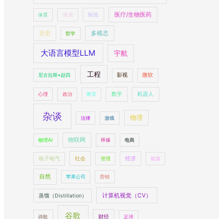
医疗/生物医药
制造
体育
健康
多模态
历史
哲学
大语言模型LLM
宇航
工程
尼古拉斯•赵四
影视
微软
数学
机器人
心理
政治
教育
杂谈
物理
法律
游戏
物联网
物理AI
环保
电商
社会
经济
电子电气
管理
能源
自然
苹果公司
营销
计算机视觉（CV）
蒸馏（Distillation）
谷歌
财经
诗歌
足球