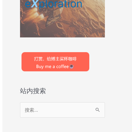
e
X
ploration
站内搜索
搜
索
：