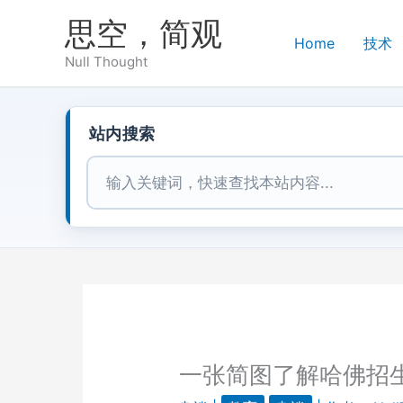
跳
思空，简观
至
Home
技术
内
Null Thought
容
站内搜索
站内搜索
一张简图了解哈佛招