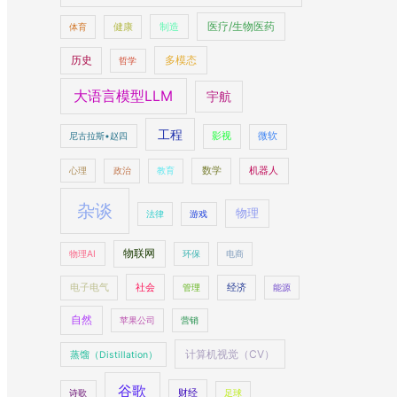
医疗/生物医药
制造
体育
健康
多模态
历史
哲学
大语言模型LLM
宇航
工程
尼古拉斯•赵四
影视
微软
数学
机器人
心理
政治
教育
杂谈
物理
法律
游戏
物联网
物理AI
环保
电商
社会
经济
电子电气
管理
能源
自然
苹果公司
营销
计算机视觉（CV）
蒸馏（Distillation）
谷歌
财经
诗歌
足球