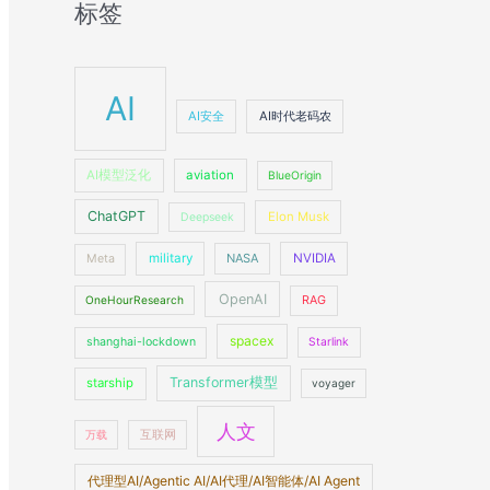
标签
AI
AI安全
AI时代老码农
AI模型泛化
aviation
BlueOrigin
ChatGPT
Elon Musk
Deepseek
military
NASA
NVIDIA
Meta
OpenAI
OneHourResearch
RAG
spacex
shanghai-lockdown
Starlink
Transformer模型
starship
voyager
人文
万载
互联网
代理型AI/Agentic AI/AI代理/AI智能体/AI Agent