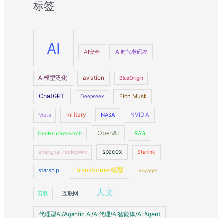
标签
AI
AI安全
AI时代老码农
AI模型泛化
aviation
BlueOrigin
ChatGPT
Elon Musk
Deepseek
military
NASA
NVIDIA
Meta
OpenAI
OneHourResearch
RAG
spacex
shanghai-lockdown
Starlink
Transformer模型
starship
voyager
人文
万载
互联网
代理型AI/Agentic AI/AI代理/AI智能体/AI Agent