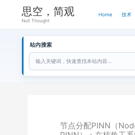
跳
思空，简观
至
Home
技术
内
Null Thought
容
站内搜索
站内搜索
节点分配PINN（Node-A
PINN）：在核热工