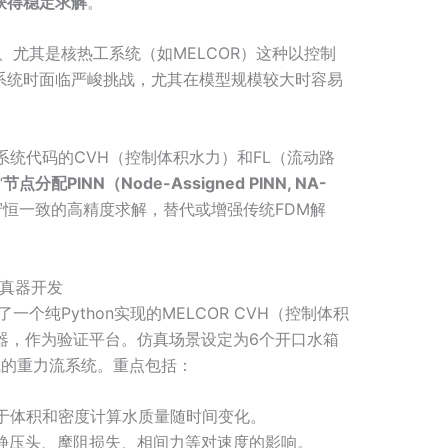
获得稳定求解
。
、尤其是核热工系统（如MELCOR）这种以控制
系统时面临严峻挑战，尤其在模型规模较大时容易
系统代码的CVH（控制体积水力）和FL（流动路
“
节点分配PINN（Node-Assigned PINN, NA-
守恒一致的高精度求解，替代或增强传统FDM解
仿真器开发
一个纯Python实现的MELCOR CVH（控制体积
器，作为验证平台。仿真场景设定为6个开口水箱
成的重力流系统。重点包括：
基于体积和密度计算水质量随时间变化。
算静压头、摩阻损失、相间力等对速度的影响。