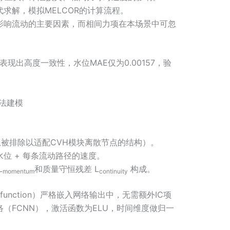
求解，模拟MELCOR的计算流程。
影响流动的主要因素，而相间力项在本场景中可忽
中表现出高度一致性，水位MAE仅为0.00157，验
方法建模
息被排除以适配CVH模块离散节点的结构）。
位 + 每条流动路径的速度。
L
和质量守恒残差 L
​ 构成。
momentum
continuity
g function）严格嵌入网络输出中，无需额外IC项
（FCNN），激活函数为ELU，时间维度做归一