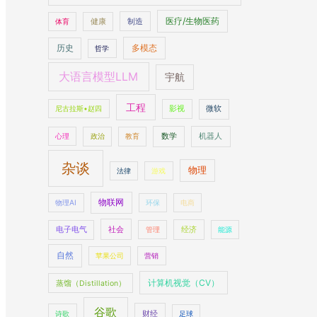
医疗/生物医药
制造
体育
健康
多模态
历史
哲学
大语言模型LLM
宇航
工程
尼古拉斯•赵四
影视
微软
数学
机器人
心理
政治
教育
杂谈
物理
法律
游戏
物联网
物理AI
环保
电商
社会
经济
电子电气
管理
能源
自然
苹果公司
营销
计算机视觉（CV）
蒸馏（Distillation）
谷歌
财经
诗歌
足球