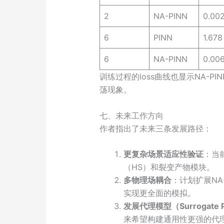
2
NA-PINN
0.00
6
PINN
1.678
6
NA-PINN
0.00
训练过程的loss曲线也显示NA-P
荡现象。
七、未来工作方向
作者指出了未来三条发展路径：
更复杂场景适应性验证
：当
（HS）和裂变产物模块。
多物理场耦合
：计划扩展NA
实现更全面的模拟。
发展代理模型（Surrogate 
来希望构建通用性更强的代理