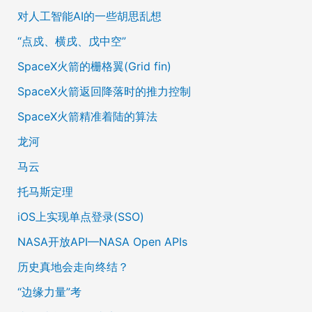
对人工智能AI的一些胡思乱想
“点戍、横戌、戊中空”
SpaceX火箭的栅格翼(Grid fin)
SpaceX火箭返回降落时的推力控制
SpaceX火箭精准着陆的算法
龙河
马云
托马斯定理
iOS上实现单点登录(SSO)
NASA开放API—NASA Open APIs
历史真地会走向终结？
“边缘力量”考