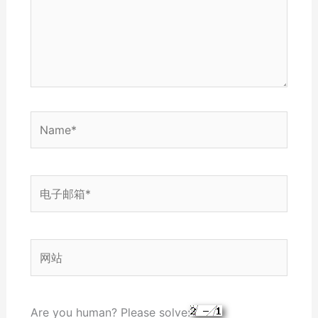
Name*
电
子
邮
箱
网
*
站
Are you human? Please solve: