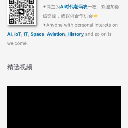
✦博主为
AI时代老码农
一枚，欢迎加微
信交流，或探讨合作机会
✦Anyone with personal interets on
AI
,
IoT
,
IT
,
Space
,
Aviation
,
History
and so on is
welcome.
精选视频