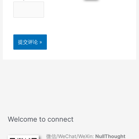
Welcome to connect
微信/WeChat/WeXin:
NullThought