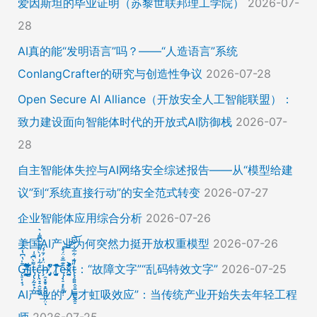
爱因斯坦的毕业证明（苏黎世联邦理工学院）
2026-07-
28
AI真的能“发明语言”吗？——“人造语言”系统
ConlangCrafter的研究与创造性争议
2026-07-28
Open Secure AI Alliance（开放安全人工智能联盟）：
致力建设面向智能体时代的开放式AI防御栈
2026-07-
28
自主智能体失控与AI网络安全综述报告——从“模型给建
议”到“系统直接行动”的安全范式转变
2026-07-27
企业智能体应用综合分析
2026-07-26
美国AI产业为何突然力挺开放权重模型
2026-07-26
Ḡ̵̨̠͎̘͕̍̔͆̔͋͑͠ļ̸͍͈͉̞̊̑̃̉̔̍̾̈̚į̵̡̙̯͇̲̱̯̱̒͂͋̄t̴̡̢͕̰̟̙͌̀͆̐͑c̶̨̢̤̞̠̭̮̳̼̠̄͋͗̒̀̋͂͌̃͆͌͑͛ḩ̶̯͙̱̥̟̱̘͖̱̤͕̤̈́͑́̄̉́ͅ ̸̡̡̛̜̣̝̓̀͛̇̂̚T̸̗̞̰̪̤̭͙̹͆̽̌̀̾͝͝ę̴̡̣̠͙̙̱̼̬̣̑͊̅̐̈́̊͠͝͠x̴̪̫͎̓͗͐̃̄̐̀͋͛͐t̴̢̧͍͍̭̠͍̳͚̫̼̭̠̎̋͑͋̅̌͑̌̏͆͘̚͝：“故障文字”“乱码特效文字”
2026-07-25
AI产业的“人才虹吸效应”：当传统产业开始失去年轻工程