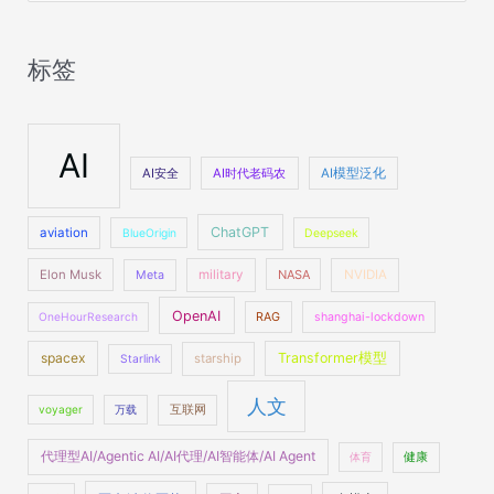
：
标签
AI
AI安全
AI时代老码农
AI模型泛化
ChatGPT
aviation
BlueOrigin
Deepseek
Elon Musk
military
NASA
NVIDIA
Meta
OpenAI
OneHourResearch
RAG
shanghai-lockdown
spacex
Transformer模型
starship
Starlink
人文
voyager
万载
互联网
代理型AI/Agentic AI/AI代理/AI智能体/AI Agent
体育
健康