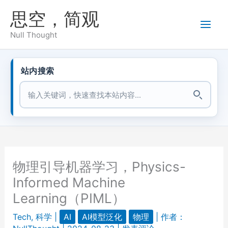
跳
思空，简观
至
内
Null Thought
容
站内搜索
站内搜索
物理引导机器学习，Physics-
Informed Machine
Learning（PIML）
Tech
,
科学
|
AI
AI模型泛化
物理
| 作者：