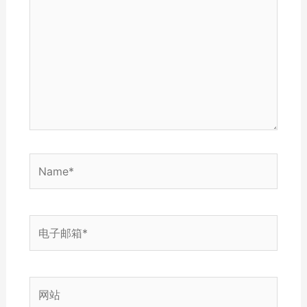
输
入...
Name*
电
子
邮
箱
网
*
站