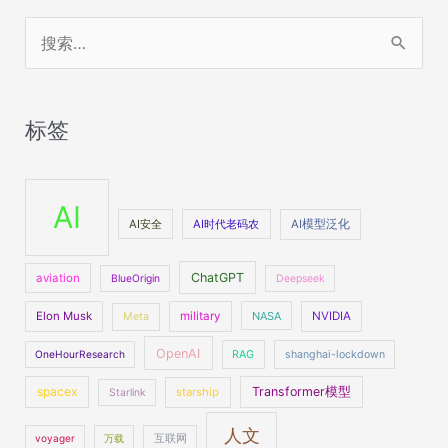
搜
索
：
标签
AI
AI安全
AI时代老码农
AI模型泛化
ChatGPT
aviation
BlueOrigin
Deepseek
Elon Musk
military
NASA
NVIDIA
Meta
OpenAI
OneHourResearch
RAG
shanghai-lockdown
spacex
Transformer模型
starship
Starlink
人文
voyager
万载
互联网