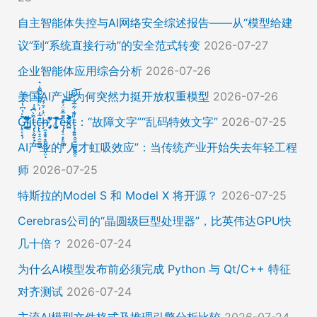
自主智能体失控与AI网络安全综述报告——从“模型给建
议”到“系统直接行动”的安全范式转变
2026-07-27
企业智能体应用综合分析
2026-07-26
美国AI产业为何突然力挺开放权重模型
2026-07-26
Ḡ̵̨̠͎̘͕̍̔͆̔͋͑͠ļ̸͍͈͉̞̊̑̃̉̔̍̾̈̚į̵̡̙̯͇̲̱̯̱̒͂͋̄t̴̡̢͕̰̟̙͌̀͆̐͑c̶̨̢̤̞̠̭̮̳̼̠̄͋͗̒̀̋͂͌̃͆͌͑͛ḩ̶̯͙̱̥̟̱̘͖̱̤͕̤̈́͑́̄̉́ͅ ̸̡̡̛̜̣̝̓̀͛̇̂̚T̸̗̞̰̪̤̭͙̹͆̽̌̀̾͝͝ę̴̡̣̠͙̙̱̼̬̣̑͊̅̐̈́̊͠͝͠x̴̪̫͎̓͗͐̃̄̐̀͋͛͐t̴̢̧͍͍̭̠͍̳͚̫̼̭̠̎̋͑͋̅̌͑̌̏͆͘̚͝：“故障文字”“乱码特效文字”
2026-07-25
AI产业的“人才虹吸效应”：当传统产业开始失去年轻工程
师
2026-07-25
特斯拉的Model S 和 Model X 将开源？
2026-07-25
Cerebras公司的“晶圆级巨型处理器”，比英伟达GPU快
几十倍？
2026-07-24
为什么AI模型发布前必须完成 Python 与 Qt/C++ 特征
对齐测试
2026-07-24