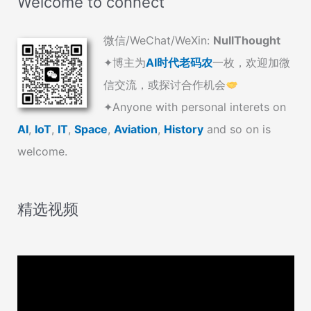
Welcome to connect
微信/WeChat/WeXin:
NullThought
✦博主为
AI时代老码农
一枚，欢迎加微
信交流，或探讨合作机会
✦Anyone with personal interets on
AI
,
IoT
,
IT
,
Space
,
Aviation
,
History
and so on is
welcome.
精选视频