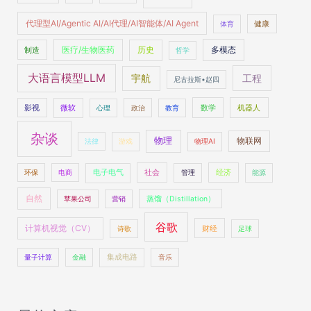
代理型AI/Agentic AI/AI代理/AI智能体/AI Agent
体育
健康
医疗/生物医药
多模态
制造
历史
哲学
大语言模型LLM
工程
宇航
尼古拉斯•赵四
数学
机器人
影视
微软
心理
政治
教育
杂谈
物理
物联网
法律
游戏
物理AI
社会
经济
环保
电商
电子电气
管理
能源
自然
苹果公司
营销
蒸馏（Distillation）
谷歌
计算机视觉（CV）
财经
诗歌
足球
量子计算
金融
集成电路
音乐