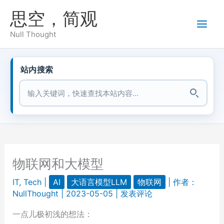
跳
思空，简观
至
内
Null Thought
容
站内搜索
站内搜索
物联网和大模型
IT
,
Tech
|
AI
大语言模型LLM
物联网
| 作者：
NullThought
|
2023-05-05
|
发表评论
一点儿极初浅的想法：