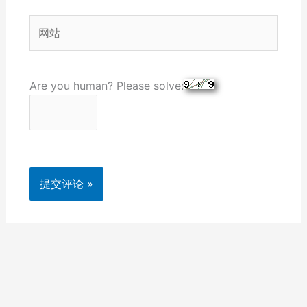
箱
网
*
站
Are you human? Please solve: