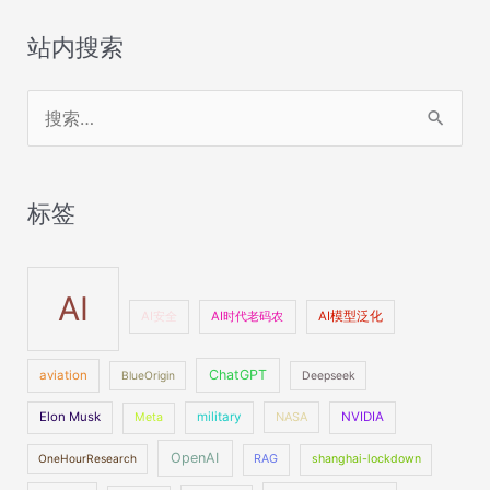
站内搜索
搜
索
：
标签
AI
AI安全
AI时代老码农
AI模型泛化
ChatGPT
aviation
BlueOrigin
Deepseek
Elon Musk
military
NASA
NVIDIA
Meta
OpenAI
OneHourResearch
RAG
shanghai-lockdown