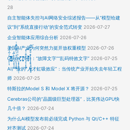
28
自主智能体失控与AI网络安全综述报告——从“模型给建
议”到“系统直接行动”的安全范式转变
2026-07-27
企业智能体应用综合分析
2026-07-26
美国AI产业为何突然力挺开放权重模型
2026-07-26
Ḡ̵̨̠͎̘͕̍̔͆̔͋͑͠ļ̸͍͈͉̞̊̑̃̉̔̍̾̈̚į̵̡̙̯͇̲̱̯̱̒͂͋̄t̴̡̢͕̰̟̙͌̀͆̐͑c̶̨̢̤̞̠̭̮̳̼̠̄͋͗̒̀̋͂͌̃͆͌͑͛ḩ̶̯͙̱̥̟̱̘͖̱̤͕̤̈́͑́̄̉́ͅ ̸̡̡̛̜̣̝̓̀͛̇̂̚T̸̗̞̰̪̤̭͙̹͆̽̌̀̾͝͝ę̴̡̣̠͙̙̱̼̬̣̑͊̅̐̈́̊͠͝͠x̴̪̫͎̓͗͐̃̄̐̀͋͛͐t̴̢̧͍͍̭̠͍̳͚̫̼̭̠̎̋͑͋̅̌͑̌̏͆͘̚͝：“故障文字”“乱码特效文字”
2026-07-25
AI产业的“人才虹吸效应”：当传统产业开始失去年轻工程
师
2026-07-25
特斯拉的Model S 和 Model X 将开源？
2026-07-25
Cerebras公司的“晶圆级巨型处理器”，比英伟达GPU快
几十倍？
2026-07-24
为什么AI模型发布前必须完成 Python 与 Qt/C++ 特征
对齐测试
2026-07-24