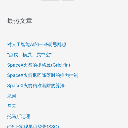
最热文章
对人工智能AI的一些胡思乱想
“点戍、横戌、戊中空”
SpaceX火箭的栅格翼(Grid fin)
SpaceX火箭返回降落时的推力控制
SpaceX火箭精准着陆的算法
龙河
马云
托马斯定理
iOS上实现单点登录(SSO)