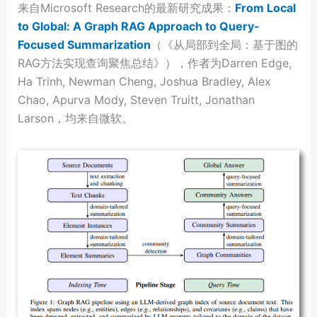
来自Microsoft Research的最新研究成果：
From Local
to Global: A Graph RAG Approach to Query-
Focused Summarization
（《从局部到全局：基于图的
RAG方法实现查询聚焦总结》），作者为Darren Edge,
Ha Trinh, Newman Cheng, Joshua Bradley, Alex
Chao, Apurva Mody, Steven Truitt, Jonathan
Larson，均来自微软。