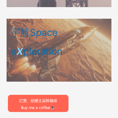
宇航Space
e
X
ploration