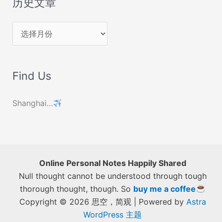
历史文章
历
史
文
Find Us
章
Shanghai…
Online Personal Notes Happily Shared
Null thought cannot be understood through tough
thorough thought, though. So
buy me a coffee
Copyright © 2026 思空，简观 | Powered by
Astra
WordPress 主题