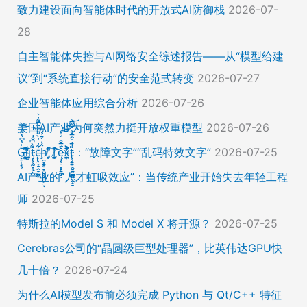
致力建设面向智能体时代的开放式AI防御栈
2026-07-
28
自主智能体失控与AI网络安全综述报告——从“模型给建
议”到“系统直接行动”的安全范式转变
2026-07-27
企业智能体应用综合分析
2026-07-26
美国AI产业为何突然力挺开放权重模型
2026-07-26
Ḡ̵̨̠͎̘͕̍̔͆̔͋͑͠ļ̸͍͈͉̞̊̑̃̉̔̍̾̈̚į̵̡̙̯͇̲̱̯̱̒͂͋̄t̴̡̢͕̰̟̙͌̀͆̐͑c̶̨̢̤̞̠̭̮̳̼̠̄͋͗̒̀̋͂͌̃͆͌͑͛ḩ̶̯͙̱̥̟̱̘͖̱̤͕̤̈́͑́̄̉́ͅ ̸̡̡̛̜̣̝̓̀͛̇̂̚T̸̗̞̰̪̤̭͙̹͆̽̌̀̾͝͝ę̴̡̣̠͙̙̱̼̬̣̑͊̅̐̈́̊͠͝͠x̴̪̫͎̓͗͐̃̄̐̀͋͛͐t̴̢̧͍͍̭̠͍̳͚̫̼̭̠̎̋͑͋̅̌͑̌̏͆͘̚͝：“故障文字”“乱码特效文字”
2026-07-25
AI产业的“人才虹吸效应”：当传统产业开始失去年轻工程
师
2026-07-25
特斯拉的Model S 和 Model X 将开源？
2026-07-25
Cerebras公司的“晶圆级巨型处理器”，比英伟达GPU快
几十倍？
2026-07-24
为什么AI模型发布前必须完成 Python 与 Qt/C++ 特征