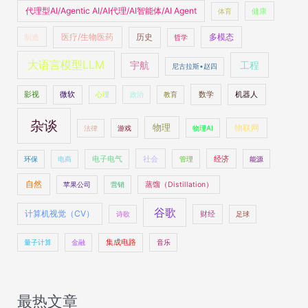
代理型AI/Agentic AI/AI代理/AI智能体/AI Agent
体育
健康
医疗/生物医药
多模态
制造
历史
哲学
大语言模型LLM
工程
宇航
尼古拉斯•赵四
数学
机器人
影视
微软
心理
政治
教育
杂谈
物理
物联网
法律
游戏
物理AI
社会
经济
环保
电商
电子电气
管理
能源
自然
苹果公司
营销
蒸馏（Distillation）
谷歌
计算机视觉（CV）
财经
诗歌
足球
量子计算
金融
集成电路
音乐
最热文章