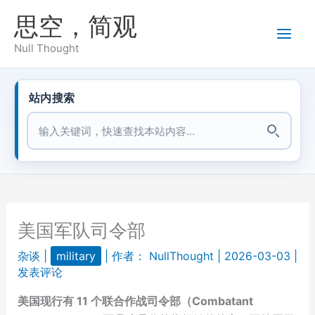
跳
思空，简观
至
内
Null Thought
容
站内搜索
站内搜索
美国军队司令部
杂谈
|
military
| 作者：
NullThought
|
2026-03-03
|
发表评论
美国现行有 11 个联合作战司令部（Combatant