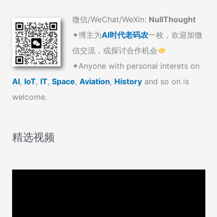
微信/WeChat/WeXin:
NullThought
✦博主为
AI时代老码农
一枚，欢迎加微
信交流，或探讨合作机会
✦Anyone with personal interets on
AI
,
IoT
,
IT
,
Space
,
Aviation
,
History
and so on is
welcome.
精选视频