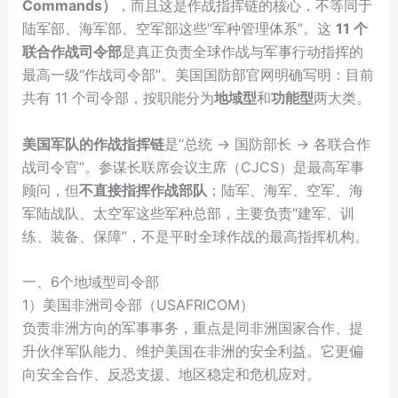
Commands）
，而且这是作战指挥链的核心，不等同于
陆军部、海军部、空军部这些“军种管理体系”。这
11 个
联合作战司令部
是真正负责全球作战与军事行动指挥的
最高一级“作战司令部”。美国国防部官网明确写明：目前
共有 11 个司令部，按职能分为
地域型
和
功能型
两大类。
美国军队的作战指挥链
是“总统 → 国防部长 → 各联合作
战司令官”。参谋长联席会议主席（CJCS）是最高军事
顾问，但
不直接指挥作战部队
；陆军、海军、空军、海
军陆战队、太空军这些军种总部，主要负责“建军、训
练、装备、保障”，不是平时全球作战的最高指挥机构。
一、6个地域型司令部
1）美国非洲司令部（USAFRICOM）
负责非洲方向的军事事务，重点是同非洲国家合作、提
升伙伴军队能力、维护美国在非洲的安全利益。它更偏
向安全合作、反恐支援、地区稳定和危机应对。