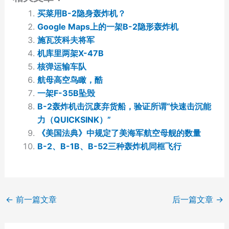
买菜用B-2隐身轰炸机？
Google Maps上的一架B-2隐形轰炸机
施瓦茨科夫将军
机库里两架X-47B
核弹运输车队
航母高空鸟瞰，酷
一架F-35B坠毁
B-2轰炸机击沉废弃货船，验证所谓“快速击沉能
力（QUICKSINK）”
《美国法典》中规定了美海军航空母舰的数量
B-2、B-1B、B-52三种轰炸机同框飞行
←
前一篇文章
后一篇文章
→