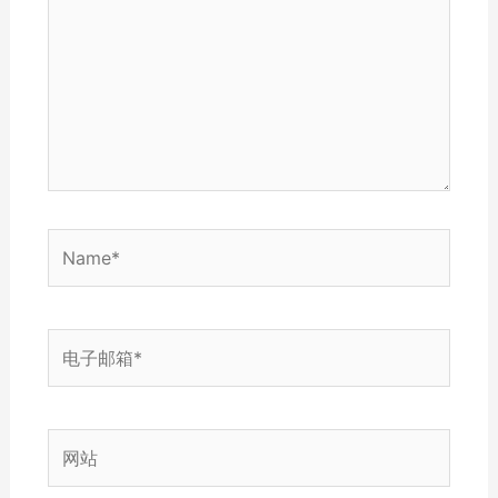
输
入...
Name*
电
子
邮
箱
网
*
站