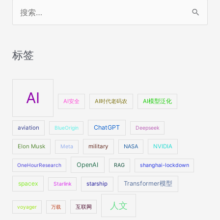
搜
索
：
标签
AI
AI安全
AI时代老码农
AI模型泛化
ChatGPT
aviation
BlueOrigin
Deepseek
Elon Musk
military
NASA
NVIDIA
Meta
OpenAI
OneHourResearch
RAG
shanghai-lockdown
spacex
Transformer模型
starship
Starlink
人文
voyager
万载
互联网