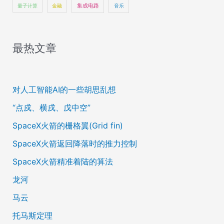
量子计算
金融
集成电路
音乐
最热文章
对人工智能AI的一些胡思乱想
“点戍、横戌、戊中空”
SpaceX火箭的栅格翼(Grid fin)
SpaceX火箭返回降落时的推力控制
SpaceX火箭精准着陆的算法
龙河
马云
托马斯定理