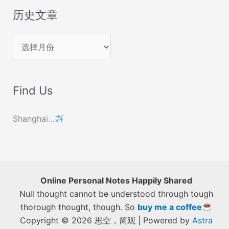
历史文章
历
史
文
Find Us
章
Shanghai…
Online Personal Notes Happily Shared
Null thought cannot be understood through tough
thorough thought, though. So
buy me a coffee
Copyright © 2026 思空，简观 | Powered by
Astra