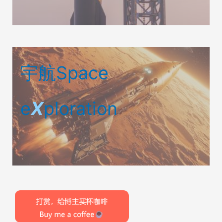
宇航Space
e
X
ploration