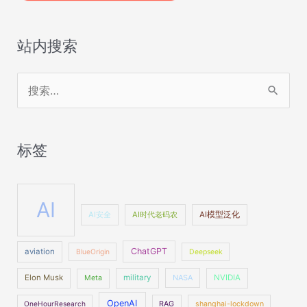
站内搜索
搜
索
：
标签
AI
AI安全
AI时代老码农
AI模型泛化
ChatGPT
aviation
BlueOrigin
Deepseek
Elon Musk
military
NASA
NVIDIA
Meta
OpenAI
OneHourResearch
RAG
shanghai-lockdown