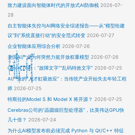
致力建设面向智能体时代的开放式AI防御栈
2026-07-
28
自主智能体失控与AI网络安全综述报告——从“模型给建
议”到“系统直接行动”的安全范式转变
2026-07-27
企业智能体应用综合分析
2026-07-26
美国AI产业为何突然力挺开放权重模型
2026-07-26
Ḡ̵̨̠͎̘͕̍̔͆̔͋͑͠ļ̸͍͈͉̞̊̑̃̉̔̍̾̈̚į̵̡̙̯͇̲̱̯̱̒͂͋̄t̴̡̢͕̰̟̙͌̀͆̐͑c̶̨̢̤̞̠̭̮̳̼̠̄͋͗̒̀̋͂͌̃͆͌͑͛ḩ̶̯͙̱̥̟̱̘͖̱̤͕̤̈́͑́̄̉́ͅ ̸̡̡̛̜̣̝̓̀͛̇̂̚T̸̗̞̰̪̤̭͙̹͆̽̌̀̾͝͝ę̴̡̣̠͙̙̱̼̬̣̑͊̅̐̈́̊͠͝͠x̴̪̫͎̓͗͐̃̄̐̀͋͛͐t̴̢̧͍͍̭̠͍̳͚̫̼̭̠̎̋͑͋̅̌͑̌̏͆͘̚͝：“故障文字”“乱码特效文字”
2026-07-25
AI产业的“人才虹吸效应”：当传统产业开始失去年轻工程
师
2026-07-25
特斯拉的Model S 和 Model X 将开源？
2026-07-25
Cerebras公司的“晶圆级巨型处理器”，比英伟达GPU快
几十倍？
2026-07-24
为什么AI模型发布前必须完成 Python 与 Qt/C++ 特征