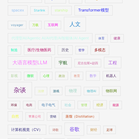
spacex
Transformer模型
starship
Starlink
人文
voyager
万载
互联网
代理型AI/Agentic AI/AI代理/AI智能体/AI Agent
体育
健康
医疗/生物医药
多模态
制造
历史
哲学
大语言模型LLM
工程
宇航
尼古拉斯•赵四
数学
机器人
影视
微软
心理
政治
教育
杂谈
物理
物联网
法律
游戏
物理AI
社会
经济
环保
电商
电子电气
管理
能源
自然
苹果公司
营销
蒸馏（Distillation）
谷歌
计算机视觉（CV）
财经
诗歌
足球