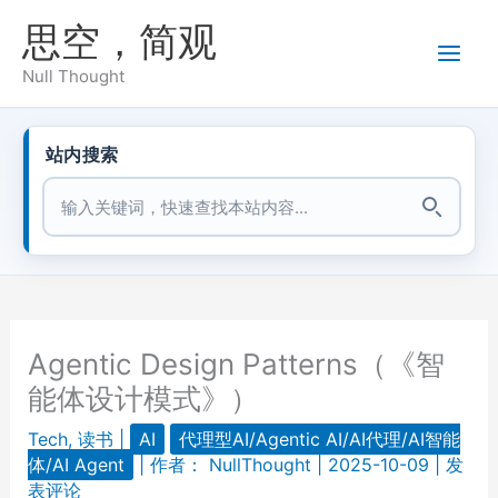
跳
思空，简观
至
内
Null Thought
容
站内搜索
站内搜索
Agentic Design Patterns（《智
能体设计模式》）
Tech
,
读书
|
AI
代理型AI/Agentic AI/AI代理/AI智能
体/AI Agent
| 作者：
NullThought
|
2025-10-09
|
发
表评论