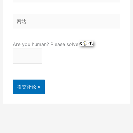
邮
箱
网
*
站
Are you human? Please solve: