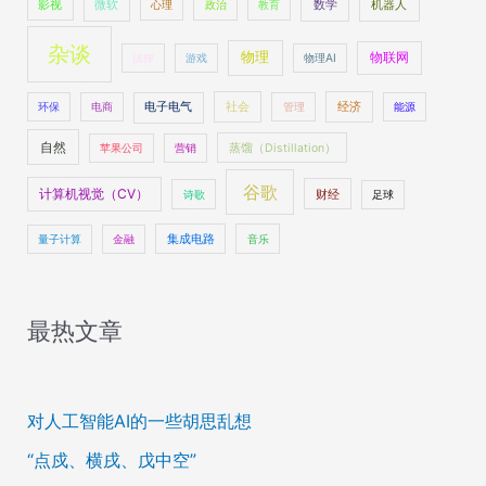
数学
机器人
影视
微软
心理
政治
教育
杂谈
物理
物联网
法律
游戏
物理AI
社会
经济
环保
电商
电子电气
管理
能源
自然
苹果公司
营销
蒸馏（Distillation）
谷歌
计算机视觉（CV）
财经
诗歌
足球
量子计算
金融
集成电路
音乐
最热文章
对人工智能AI的一些胡思乱想
“点戍、横戌、戊中空”