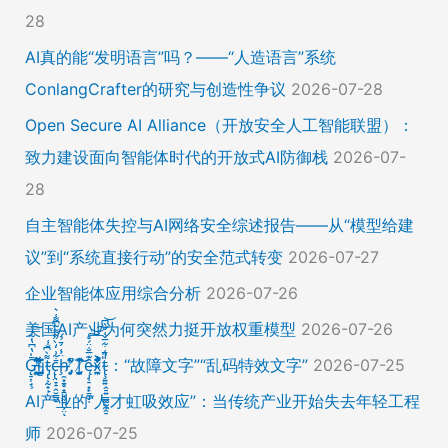
28
AI真的能“发明语言”吗？——“人造语言”系统
ConlangCrafter的研究与创造性争议
2026-07-28
Open Secure AI Alliance（开放安全人工智能联盟）：
致力建设面向智能体时代的开放式AI防御栈
2026-07-
28
自主智能体失控与AI网络安全综述报告——从“模型给建
议”到“系统直接行动”的安全范式转变
2026-07-27
企业智能体应用综合分析
2026-07-26
美国AI产业为何突然力挺开放权重模型
2026-07-26
Ḡ̵̨̠͎̘͕̍̔͆̔͋͑͠ļ̸͍͈͉̞̊̑̃̉̔̍̾̈̚į̵̡̙̯͇̲̱̯̱̒͂͋̄t̴̡̢͕̰̟̙͌̀͆̐͑c̶̨̢̤̞̠̭̮̳̼̠̄͋͗̒̀̋͂͌̃͆͌͑͛ḩ̶̯͙̱̥̟̱̘͖̱̤͕̤̈́͑́̄̉́ͅ ̸̡̡̛̜̣̝̓̀͛̇̂̚T̸̗̞̰̪̤̭͙̹͆̽̌̀̾͝͝ę̴̡̣̠͙̙̱̼̬̣̑͊̅̐̈́̊͠͝͠x̴̪̫͎̓͗͐̃̄̐̀͋͛͐t̴̢̧͍͍̭̠͍̳͚̫̼̭̠̎̋͑͋̅̌͑̌̏͆͘̚͝：“故障文字”“乱码特效文字”
2026-07-25
AI产业的“人才虹吸效应”：当传统产业开始失去年轻工程
师
2026-07-25