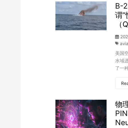
B
谓
（Q
202
avi
美国
水域进
了一种低
Re
物
PIN
Neu