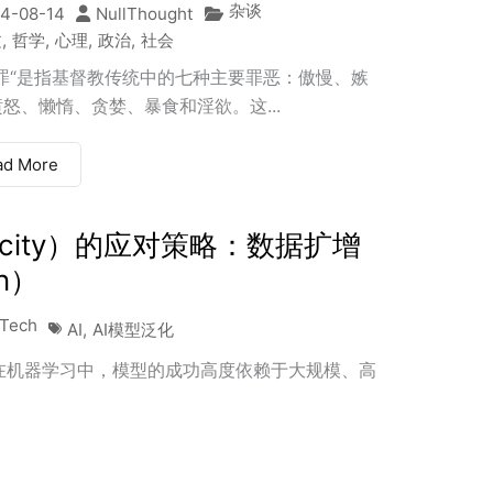
杂谈
4-08-14
NullThought
文
,
哲学
,
心理
,
政治
,
社会
宗罪“是指基督教传统中的七种主要罪恶：傲慢、嫉
怒、懒惰、贪婪、暴食和淫欲。这...
ad More
arcity）的应对策略：数据扩增
on）
Tech
AI
,
AI模型泛化
 在机器学习中，模型的成功高度依赖于大规模、高