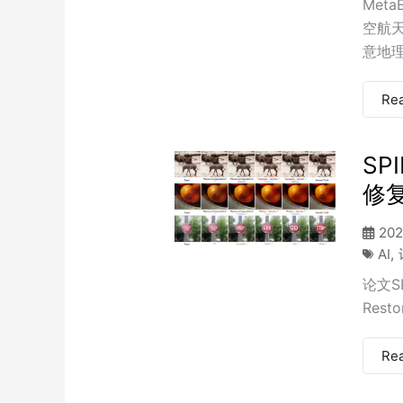
Met
空航
意地理.
Re
SP
修
202
AI
,
论文SPI
Rest
Re