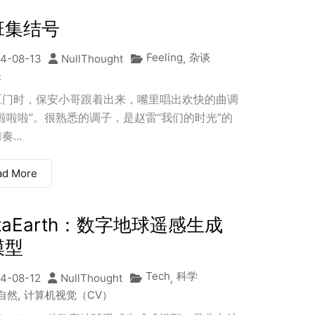
班集结号
Feeling
杂谈
4-08-13
NullThought
,
乐
区门时，保安小哥跟着出来，嘴里唱出欢快的曲调
啦啦啦”。很熟悉的调子，是赵雷“我们的时光”的
...
ad More
taEarth：数字地球遥感生成
模型
Tech
科学
4-08-12
NullThought
,
自然
,
计算机视觉（CV）