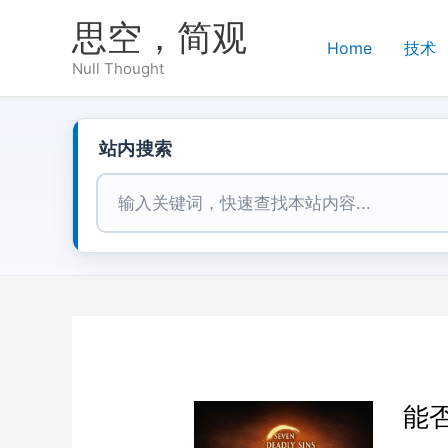
跳
思空，简观
至
Home
技术
内
Null Thought
容
站内搜索
站内搜索
能