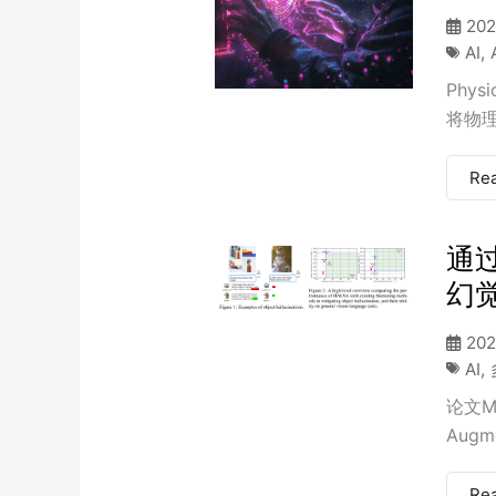
202
AI
,
Physi
将物理
Re
通
幻觉”
202
AI
,
论文Mit
Augme
Re