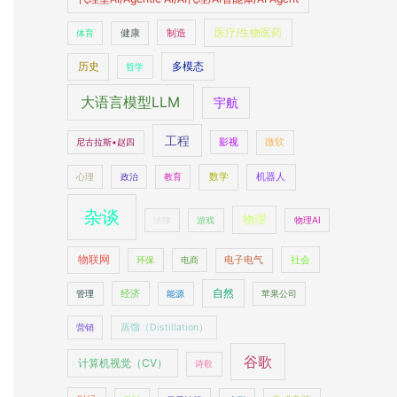
医疗/生物医药
制造
体育
健康
多模态
历史
哲学
大语言模型LLM
宇航
工程
尼古拉斯•赵四
影视
微软
数学
机器人
心理
政治
教育
杂谈
物理
法律
游戏
物理AI
物联网
社会
环保
电商
电子电气
自然
经济
管理
能源
苹果公司
营销
蒸馏（Distillation）
谷歌
计算机视觉（CV）
诗歌