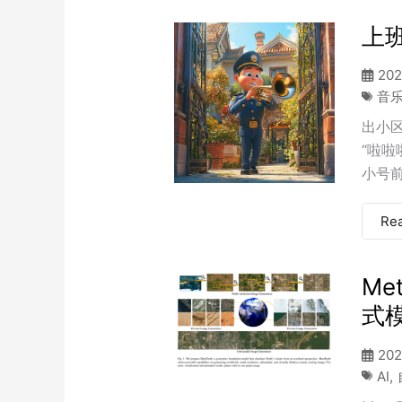
上
202
音
出小
“啦啦
小号前奏
Re
Me
式
202
AI
,