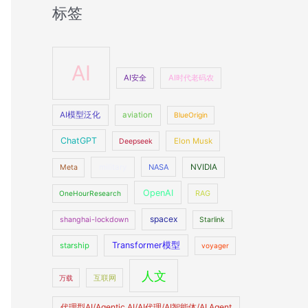
标签
AI
AI安全
AI时代老码农
AI模型泛化
aviation
BlueOrigin
ChatGPT
Elon Musk
Deepseek
military
NASA
NVIDIA
Meta
OpenAI
OneHourResearch
RAG
spacex
shanghai-lockdown
Starlink
Transformer模型
starship
voyager
人文
万载
互联网
代理型AI/Agentic AI/AI代理/AI智能体/AI Agent