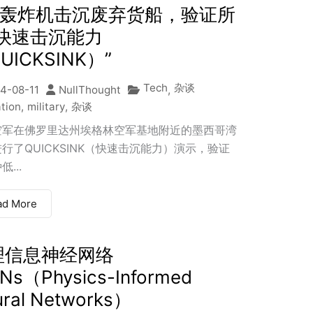
-2轰炸机击沉废弃货船，验证所
“快速击沉能力
UICKSINK）”
Tech
杂谈
4-08-11
NullThought
,
ation
,
military
,
杂谈
空军在佛罗里达州埃格林空军基地附近的墨西哥湾
行了QUICKSINK（快速击沉能力）演示，验证
...
ad More
理信息神经网络
Ns（Physics-Informed
ral Networks）