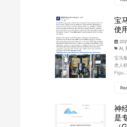
宝
使
202
AI
,
宝马
类人机
Figu...
Re
神经
是
（G