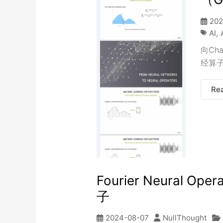
202
AI
,
向Cha
经算子（N
Re
Fourier Neural O
子
2024-08-07
NullThought