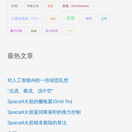
自然
苹果公司
营销
蒸馏（Distillation）
谷歌
计算机视觉（CV）
财经
诗歌
足球
量子计算
金融
集成电路
音乐
最热文章
对人工智能AI的一些胡思乱想
“点戍、横戌、戊中空”
SpaceX火箭的栅格翼(Grid fin)
SpaceX火箭返回降落时的推力控制
SpaceX火箭精准着陆的算法