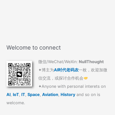
Welcome to connect
微信/WeChat/WeXin:
NullThought
✦博主为
AI时代老码农
一枚，欢迎加微
信交流，或探讨合作机会
✦Anyone with personal interets on
AI
,
IoT
,
IT
,
Space
,
Aviation
,
History
and so on is
welcome.