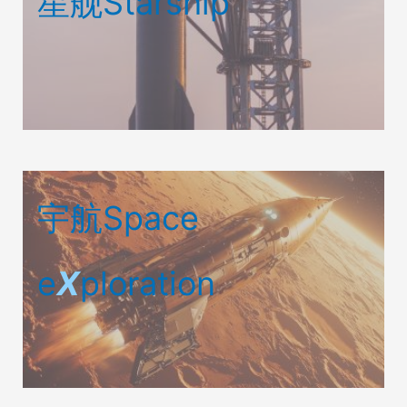
星舰Starship
宇航Space
e
X
ploration