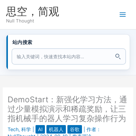
跳
思空，简观
至
内
Null Thought
容
站内搜索
站内搜索
DemoStart：新强化学习方法，通
过少量模拟演示和稀疏奖励，让三
指机械手的器人学习复杂操作行为
Tech
,
科学
|
AI
机器人
谷歌
| 作者：