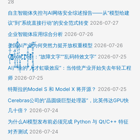
28
自主智能体失控与AI网络安全综述报告——从“模型给建
议”到“系统直接行动”的安全范式转变
2026-07-27
企业智能体应用综合分析
2026-07-26
美国AI产业为何突然力挺开放权重模型
2026-07-26
Ḡ̵̨̠͎̘͕̍̔͆̔͋͑͠ļ̸͍͈͉̞̊̑̃̉̔̍̾̈̚į̵̡̙̯͇̲̱̯̱̒͂͋̄t̴̡̢͕̰̟̙͌̀͆̐͑c̶̨̢̤̞̠̭̮̳̼̠̄͋͗̒̀̋͂͌̃͆͌͑͛ḩ̶̯͙̱̥̟̱̘͖̱̤͕̤̈́͑́̄̉́ͅ ̸̡̡̛̜̣̝̓̀͛̇̂̚T̸̗̞̰̪̤̭͙̹͆̽̌̀̾͝͝ę̴̡̣̠͙̙̱̼̬̣̑͊̅̐̈́̊͠͝͠x̴̪̫͎̓͗͐̃̄̐̀͋͛͐t̴̢̧͍͍̭̠͍̳͚̫̼̭̠̎̋͑͋̅̌͑̌̏͆͘̚͝：“故障文字”“乱码特效文字”
2026-07-25
AI产业的“人才虹吸效应”：当传统产业开始失去年轻工程
师
2026-07-25
特斯拉的Model S 和 Model X 将开源？
2026-07-25
Cerebras公司的“晶圆级巨型处理器”，比英伟达GPU快
几十倍？
2026-07-24
为什么AI模型发布前必须完成 Python 与 Qt/C++ 特征
对齐测试
2026-07-24