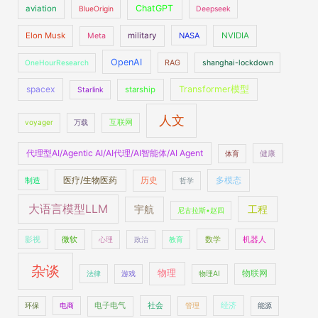
ChatGPT
aviation
BlueOrigin
Deepseek
Elon Musk
military
NASA
NVIDIA
Meta
OpenAI
OneHourResearch
RAG
shanghai-lockdown
spacex
Transformer模型
starship
Starlink
人文
voyager
万载
互联网
代理型AI/Agentic AI/AI代理/AI智能体/AI Agent
体育
健康
医疗/生物医药
多模态
制造
历史
哲学
大语言模型LLM
工程
宇航
尼古拉斯•赵四
数学
机器人
影视
微软
心理
政治
教育
杂谈
物理
物联网
法律
游戏
物理AI
社会
经济
环保
电商
电子电气
管理
能源