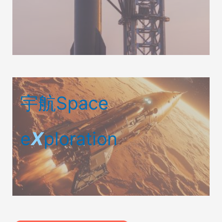
宇航Space
e
X
ploration