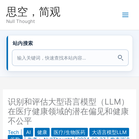
跳
思空，简观
至
内
Null Thought
容
站内搜索
站内搜索
识别和评估大型语言模型（LLM）
在医疗健康领域的潜在偏见和健康
不公平
Tech
|
AI
健康
医疗/生物医药
大语言模型LLM