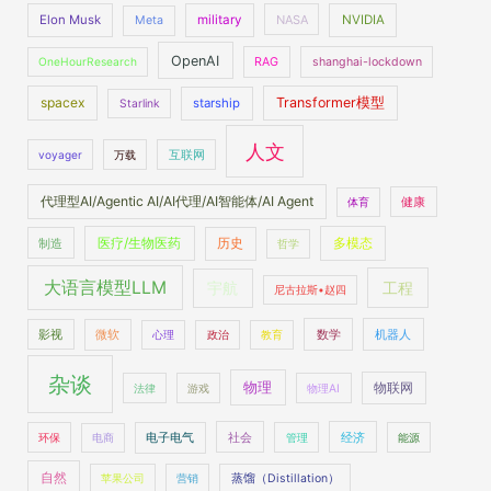
Elon Musk
military
NASA
NVIDIA
Meta
OpenAI
OneHourResearch
RAG
shanghai-lockdown
spacex
Transformer模型
starship
Starlink
人文
voyager
万载
互联网
代理型AI/Agentic AI/AI代理/AI智能体/AI Agent
体育
健康
医疗/生物医药
多模态
制造
历史
哲学
大语言模型LLM
工程
宇航
尼古拉斯•赵四
数学
机器人
影视
微软
心理
政治
教育
杂谈
物理
物联网
法律
游戏
物理AI
社会
经济
环保
电商
电子电气
管理
能源
自然
苹果公司
营销
蒸馏（Distillation）