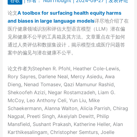
谷歌
| 作者：
NullThought
|
2024-09-27
|
发表评论
论文
A toolbox for surfacing health equity harms
and biases in large language models
详尽地介绍了在
医疗健康领域识别和评估大型语言模型（LLM）潜在偏
见和健康不公平的工具箱及其方法。文章重点在于如何
通过人类评估和数据集设计，揭示模型生成医疗问题答
案中的偏见与潜在健康不公平。
论文作者为Stephen R. Pfohl, Heather Cole-Lewis,
Rory Sayres, Darlene Neal, Mercy Asiedu, Awa
Dieng, Nenad Tomasev, Qazi Mamunur Rashid,
Shekoofeh Azizi, Negar Rostamzadeh, Liam G.
McCoy, Leo Anthony Celi, Yun Liu, Mike
Schaekermann, Alanna Walton, Alicia Parrish, Chirag
Nagpal, Preeti Singh, Akeiylah Dewitt, Philip
Mansfield, Sushant Prakash, Katherine Heller, Alan
Karthikesalingam, Christopher Semturs, Joelle