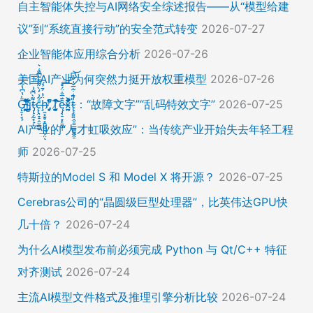
自主智能体失控与AI网络安全综述报告——从“模型给建
议”到“系统直接行动”的安全范式转变
2026-07-27
企业智能体应用综合分析
2026-07-26
美国AI产业为何突然力挺开放权重模型
2026-07-26
Ḡ̵̨̠͎̘͕̍̔͆̔͋͑͠ļ̸͍͈͉̞̊̑̃̉̔̍̾̈̚į̵̡̙̯͇̲̱̯̱̒͂͋̄t̴̡̢͕̰̟̙͌̀͆̐͑c̶̨̢̤̞̠̭̮̳̼̠̄͋͗̒̀̋͂͌̃͆͌͑͛ḩ̶̯͙̱̥̟̱̘͖̱̤͕̤̈́͑́̄̉́ͅ ̸̡̡̛̜̣̝̓̀͛̇̂̚T̸̗̞̰̪̤̭͙̹͆̽̌̀̾͝͝ę̴̡̣̠͙̙̱̼̬̣̑͊̅̐̈́̊͠͝͠x̴̪̫͎̓͗͐̃̄̐̀͋͛͐t̴̢̧͍͍̭̠͍̳͚̫̼̭̠̎̋͑͋̅̌͑̌̏͆͘̚͝：“故障文字”“乱码特效文字”
2026-07-25
AI产业的“人才虹吸效应”：当传统产业开始失去年轻工程
师
2026-07-25
特斯拉的Model S 和 Model X 将开源？
2026-07-25
Cerebras公司的“晶圆级巨型处理器”，比英伟达GPU快
几十倍？
2026-07-24
为什么AI模型发布前必须完成 Python 与 Qt/C++ 特征
对齐测试
2026-07-24
主流AI模型文件格式及推理引擎分析比较
2026-07-24