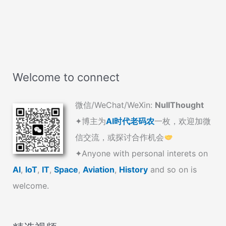
Welcome to connect
微信/WeChat/WeXin:
NullThought
✦博主为
AI时代老码农
一枚，欢迎加微
信交流，或探讨合作机会
✦Anyone with personal interets on
AI
,
IoT
,
IT
,
Space
,
Aviation
,
History
and so on is
welcome.