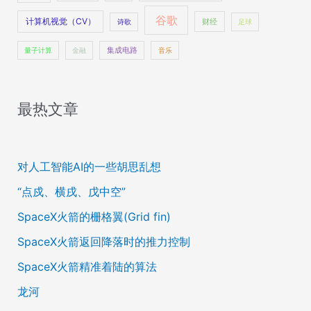
谷歌
计算机视觉（CV）
财经
诗歌
足球
量子计算
金融
集成电路
音乐
最热文章
对人工智能AI的一些胡思乱想
“点戍、横戌、戊中空”
SpaceX火箭的栅格翼(Grid fin)
SpaceX火箭返回降落时的推力控制
SpaceX火箭精准着陆的算法
龙河