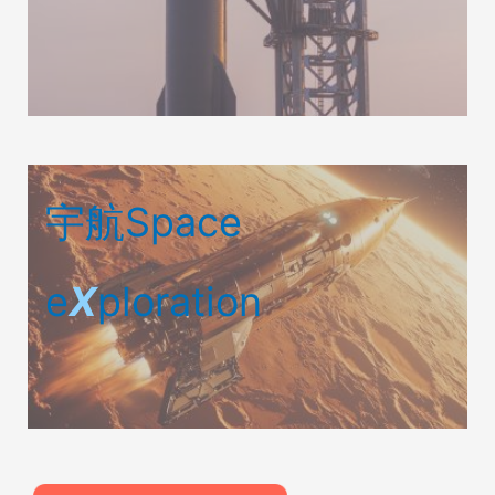
宇航Space
e
X
ploration