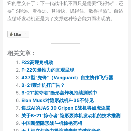
它的意义在于：下一代战斗机不再只是需要“飞得快”，还
要“飞得远、看得远、算得快、隐得住、散得掉热”。自适
应循环发动机正是为了支撑这种综合能力而出现的。
Like
1
相关文章：
F22高迎角机动
F-22矢量推力的直观呈现
437型“先锋”（Vanguard）自主协作飞行器
B-21轰炸机打广告？
B-21“掠夺者”隐形轰炸机持续测试中
Elon Musk对隐形战机F-35不待见
集成AI的JAS 39 Gripen E战机将如虎添翼
关于B-21“掠夺者”隐形轰炸机发动机的技术推测
中国新型隐形战斗机惊艳亮相
无人机在战争中扮演越来越关键的角色