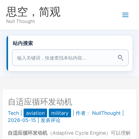
跳
思空，简观
至
内
Null Thought
容
站内搜索
站内搜索
自适应循环发动机
Tech
|
aviation
military
| 作者：
NullThought
|
2026-05-15
|
发表评论
自适应循环发动机
（Adaptive Cycle Engine）可以理解