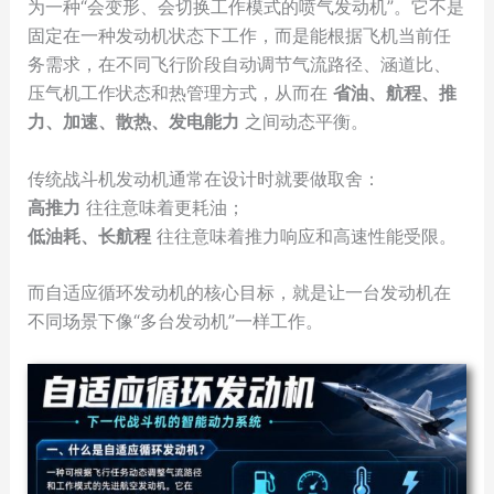
为一种“会变形、会切换工作模式的喷气发动机”。它不是
固定在一种发动机状态下工作，而是能根据飞机当前任
务需求，在不同飞行阶段自动调节气流路径、涵道比、
压气机工作状态和热管理方式，从而在
省油、航程、推
力、加速、散热、发电能力
之间动态平衡。
传统战斗机发动机通常在设计时就要做取舍：
高推力
往往意味着更耗油；
低油耗、长航程
往往意味着推力响应和高速性能受限。
而自适应循环发动机的核心目标，就是让一台发动机在
不同场景下像“多台发动机”一样工作。