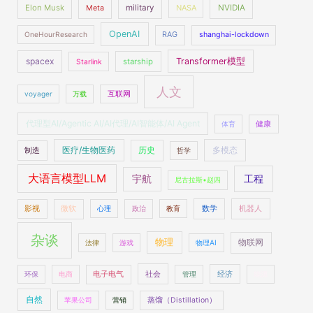
Elon Musk
military
NASA
NVIDIA
Meta
OpenAI
OneHourResearch
RAG
shanghai-lockdown
spacex
Transformer模型
starship
Starlink
人文
voyager
万载
互联网
代理型AI/Agentic AI/AI代理/AI智能体/AI Agent
体育
健康
医疗/生物医药
多模态
制造
历史
哲学
大语言模型LLM
工程
宇航
尼古拉斯•赵四
数学
机器人
影视
微软
心理
政治
教育
杂谈
物理
物联网
法律
游戏
物理AI
社会
经济
环保
电商
电子电气
管理
能源
自然
苹果公司
营销
蒸馏（Distillation）