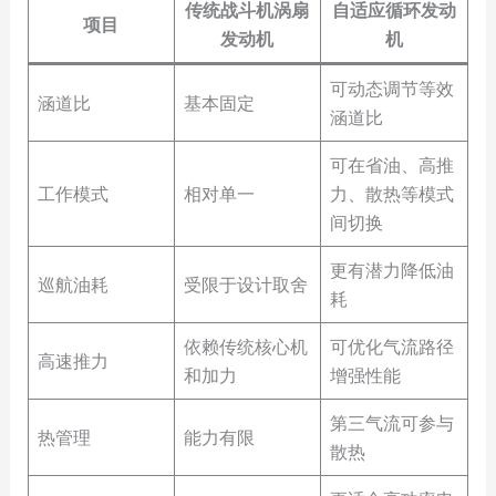
传统战斗机涡扇
自适应循环发动
项目
发动机
机
可动态调节等效
涵道比
基本固定
涵道比
可在省油、高推
工作模式
相对单一
力、散热等模式
间切换
更有潜力降低油
巡航油耗
受限于设计取舍
耗
依赖传统核心机
可优化气流路径
高速推力
和加力
增强性能
第三气流可参与
热管理
能力有限
散热