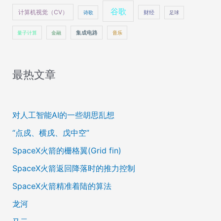
谷歌
计算机视觉（CV）
财经
诗歌
足球
量子计算
金融
集成电路
音乐
最热文章
对人工智能AI的一些胡思乱想
“点戍、横戌、戊中空”
SpaceX火箭的栅格翼(Grid fin)
SpaceX火箭返回降落时的推力控制
SpaceX火箭精准着陆的算法
龙河