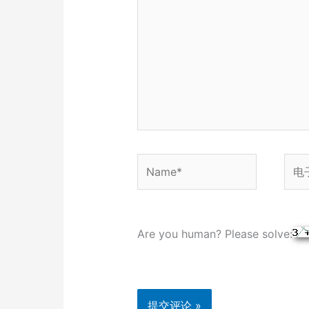
输
入...
Name*
电
子
邮
箱
Are you human? Please solve:
*