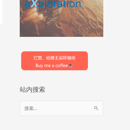
e
X
ploration
站内搜索
搜
索
：