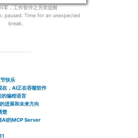
额归零，工作暂停之另类提醒
k: paused. Time for an unexpected
break.
序员节快乐
在，AI正在吞噬软件
欢迎的编程语言
应用的进展和未来方向
清楚
I的MCP Server
11