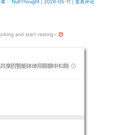
作者：
NullThought
|
2026-05-11
|
发表评论
orking and start resting~