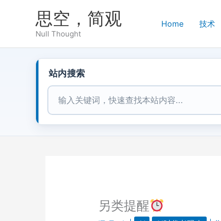
跳
思空，简观
至
Home
技术
内
Null Thought
容
站内搜索
站内搜索
另类提醒