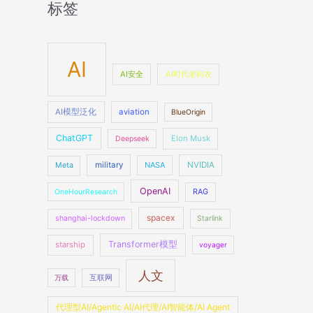
标签
AI
AI安全
AI时代老码农
AI模型泛化
aviation
BlueOrigin
ChatGPT
Elon Musk
Deepseek
military
NASA
NVIDIA
Meta
OpenAI
OneHourResearch
RAG
spacex
shanghai-lockdown
Starlink
Transformer模型
starship
voyager
人文
万载
互联网
代理型AI/Agentic AI/AI代理/AI智能体/AI Agent