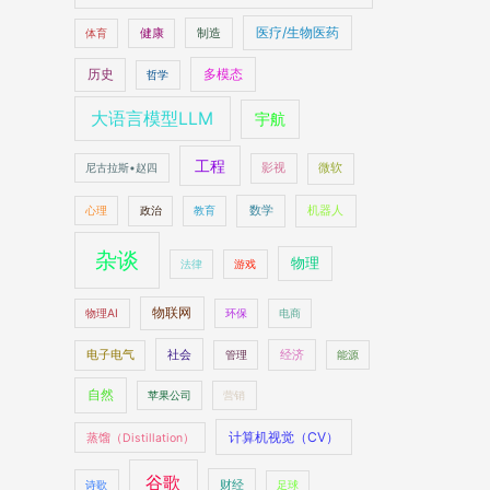
医疗/生物医药
制造
体育
健康
多模态
历史
哲学
大语言模型LLM
宇航
工程
尼古拉斯•赵四
影视
微软
数学
机器人
心理
政治
教育
杂谈
物理
法律
游戏
物联网
物理AI
环保
电商
社会
经济
电子电气
管理
能源
自然
苹果公司
营销
计算机视觉（CV）
蒸馏（Distillation）
谷歌
财经
诗歌
足球