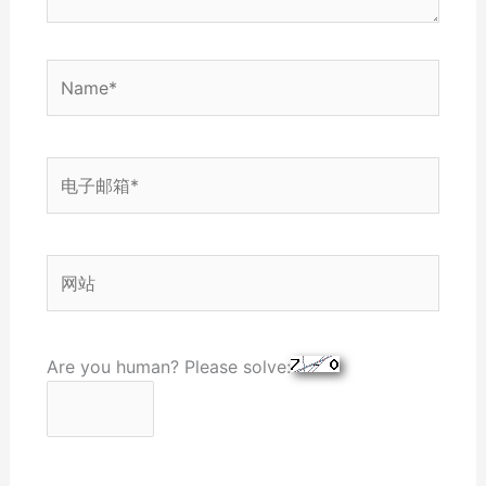
Name*
电
子
邮
箱
网
*
站
Are you human? Please solve: