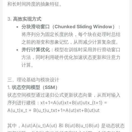
和长时间跨度的抽象特征。
3.
高效实现方式
分块滑动窗口（Chunked Sliding Window）
：
将序列分为固定长度的块，每个块在处理时总结
之前的渐变和形象记忆，从而减少计算复杂度。
并行计算优化
：模型在训练时采用并行滑动窗口
方法，同时利用硬件优化加速状态更新和注意力
计算。
三、理论基础与模块设计
1.
状态空间模型（SSM）
状态空间模型通过递归公式更新状态向量，从而对输入
序列进行建模：xt+1=A(ut)xt+B(ut)utx_{t+1} =
A(u_t)x_t + B(u_t)u_txt+1​=A(ut​)xt​+B(ut​)ut​
其中，A(ut)A(u_t)A(ut​) 和 B(ut)B(u_t)B(ut​) 是动态状态