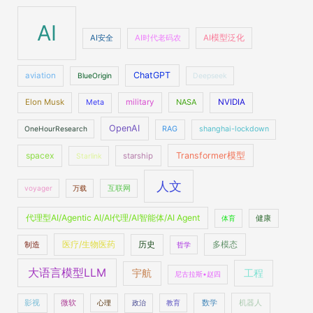
AI
AI安全
AI时代老码农
AI模型泛化
ChatGPT
aviation
BlueOrigin
Deepseek
Elon Musk
military
NASA
NVIDIA
Meta
OpenAI
OneHourResearch
RAG
shanghai-lockdown
spacex
Transformer模型
starship
Starlink
人文
voyager
万载
互联网
代理型AI/Agentic AI/AI代理/AI智能体/AI Agent
体育
健康
医疗/生物医药
多模态
制造
历史
哲学
大语言模型LLM
工程
宇航
尼古拉斯•赵四
数学
机器人
影视
微软
心理
政治
教育