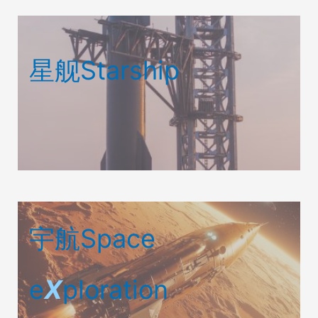
星舰Starship
宇航Space
e
X
ploration