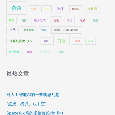
杂谈
物理
物联网
法律
游戏
物理AI
社会
经济
环保
电商
电子电气
管理
能源
自然
苹果公司
营销
蒸馏（Distillation）
谷歌
计算机视觉（CV）
财经
诗歌
足球
量子计算
金融
集成电路
音乐
最热文章
对人工智能AI的一些胡思乱想
“点戍、横戌、戊中空”
SpaceX火箭的栅格翼(Grid fin)