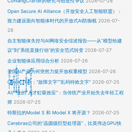
ConlangCrafter的研究与创造性争议
2026-07-28
Open Secure AI Alliance（开放安全人工智能联盟）：
致力建设面向智能体时代的开放式AI防御栈
2026-07-
28
自主智能体失控与AI网络安全综述报告——从“模型给建
议”到“系统直接行动”的安全范式转变
2026-07-27
企业智能体应用综合分析
2026-07-26
美国AI产业为何突然力挺开放权重模型
2026-07-26
Ḡ̵̨̠͎̘͕̍̔͆̔͋͑͠ļ̸͍͈͉̞̊̑̃̉̔̍̾̈̚į̵̡̙̯͇̲̱̯̱̒͂͋̄t̴̡̢͕̰̟̙͌̀͆̐͑c̶̨̢̤̞̠̭̮̳̼̠̄͋͗̒̀̋͂͌̃͆͌͑͛ḩ̶̯͙̱̥̟̱̘͖̱̤͕̤̈́͑́̄̉́ͅ ̸̡̡̛̜̣̝̓̀͛̇̂̚T̸̗̞̰̪̤̭͙̹͆̽̌̀̾͝͝ę̴̡̣̠͙̙̱̼̬̣̑͊̅̐̈́̊͠͝͠x̴̪̫͎̓͗͐̃̄̐̀͋͛͐t̴̢̧͍͍̭̠͍̳͚̫̼̭̠̎̋͑͋̅̌͑̌̏͆͘̚͝：“故障文字”“乱码特效文字”
2026-07-25
AI产业的“人才虹吸效应”：当传统产业开始失去年轻工程
师
2026-07-25
特斯拉的Model S 和 Model X 将开源？
2026-07-25
Cerebras公司的“晶圆级巨型处理器”，比英伟达GPU快