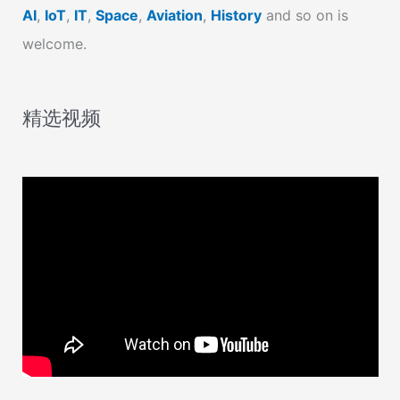
AI
,
IoT
,
IT
,
Space
,
Aviation
,
History
and so on is
welcome.
精选视频