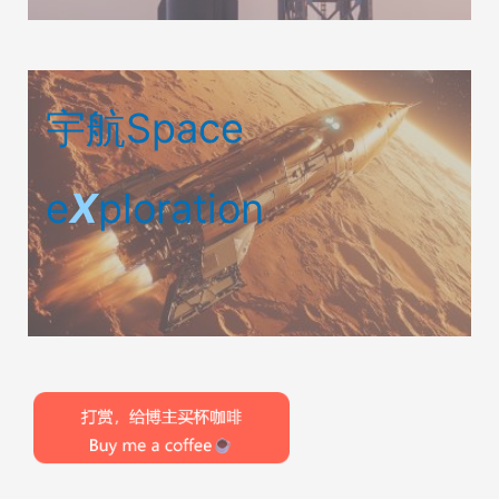
宇航Space
e
X
ploration