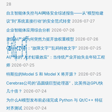
28
自主智能体失控与AI网络安全综述报告——从“模型给建
议”到“系统直接行动”的安全范式转变
2026-07-27
企业智能体应用综合分析
2026-07-26
美国AI产业为何突然力挺开放权重模型
2026-07-26
Ḡ̵̨̠͎̘͕̍̔͆̔͋͑͠ļ̸͍͈͉̞̊̑̃̉̔̍̾̈̚į̵̡̙̯͇̲̱̯̱̒͂͋̄t̴̡̢͕̰̟̙͌̀͆̐͑c̶̨̢̤̞̠̭̮̳̼̠̄͋͗̒̀̋͂͌̃͆͌͑͛ḩ̶̯͙̱̥̟̱̘͖̱̤͕̤̈́͑́̄̉́ͅ ̸̡̡̛̜̣̝̓̀͛̇̂̚T̸̗̞̰̪̤̭͙̹͆̽̌̀̾͝͝ę̴̡̣̠͙̙̱̼̬̣̑͊̅̐̈́̊͠͝͠x̴̪̫͎̓͗͐̃̄̐̀͋͛͐t̴̢̧͍͍̭̠͍̳͚̫̼̭̠̎̋͑͋̅̌͑̌̏͆͘̚͝：“故障文字”“乱码特效文字”
2026-07-25
AI产业的“人才虹吸效应”：当传统产业开始失去年轻工程
师
2026-07-25
特斯拉的Model S 和 Model X 将开源？
2026-07-25
Cerebras公司的“晶圆级巨型处理器”，比英伟达GPU快
几十倍？
2026-07-24
为什么AI模型发布前必须完成 Python 与 Qt/C++ 特征
对齐测试
2026-07-24