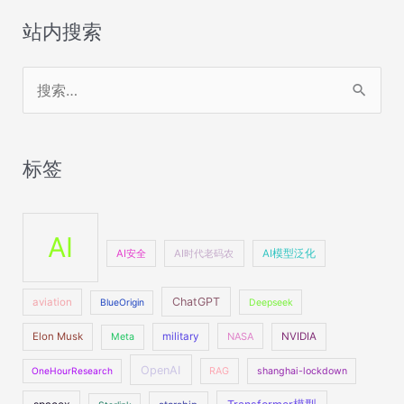
站内搜索
搜
索
：
标签
AI
AI安全
AI时代老码农
AI模型泛化
ChatGPT
aviation
BlueOrigin
Deepseek
Elon Musk
military
NASA
NVIDIA
Meta
OpenAI
OneHourResearch
RAG
shanghai-lockdown