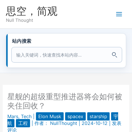
跳
思空，简观
至
内
Null Thought
容
站内搜索
站内搜索
星舰的超级重型推进器将会如何被
夹住回收？
Mars
,
Tech
|
Elon Musk
spacex
starship
宇
航
工程
| 作者：
NullThought
|
2024-10-12
|
发表
评论