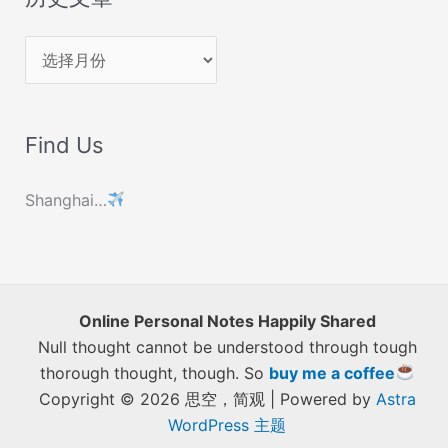
历
史
文
Find Us
章
Shanghai…
Online Personal Notes Happily Shared
Null thought cannot be understood through tough
thorough thought, though. So
buy me a coffee
Copyright © 2026 思空，简观 | Powered by
Astra
WordPress 主题