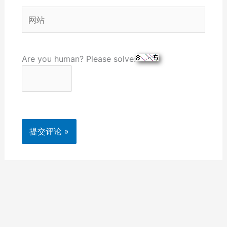
箱
网
*
站
Are you human? Please solve: