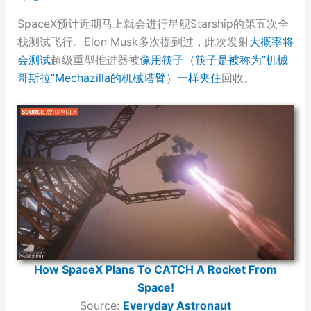
SpaceX预计近期马上就会进行星舰Starship的第五次全
栈测试飞行。Elon Musk多次提到过，此次发射
大概率将
会测试
超级重型推进器被
像用筷子（筷子是被称为“机械
哥斯拉”Mechazilla的机械塔臂）一样夹住
回收。
How SpaceX Plans To CATCH A Rocket From
Space!
Source:
Everyday Astronaut