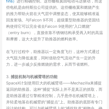
fins）
进行精确控制。这些栅格翼由电动马达驱动，而这
些电机是由特斯拉公司提供的。这些栅格翼和燃烧产生
的推力帮助火箭在大气层中调整姿态，使其能够精准返
回发射场。与Falcon 9不同，超级重型助推器的坚固结
构使得它可以完全省去Falcon 9使用的“入口燃烧”
（entry burn），直接依靠不锈钢结构承受再入时的高温
和摩擦，这大大提升了助推器的燃料效率。
在飞行过程中，助推器以一定角度飞行，这种方式通过
大气阻力降低速度，同时借助空气流动产生一定的升
力，进一步减少反推燃烧的需求，从而节省燃料。
3.
捕捉机制与机械臂塔的功能
SpaceX计划使用巨大的机械臂塔——Mechazilla来捕捉
返回的助推器。这种“捕捉”实际上并不是真正的抓取，而
是助推器通过引擎精准控制，几乎悬停在机械臂塔上，
并轻柔地落在机械臂的“捕捉点”上。助推器的底部有专门
设计的结构，可以与机械臂塔上的“捕捉轨道”相吻合，确