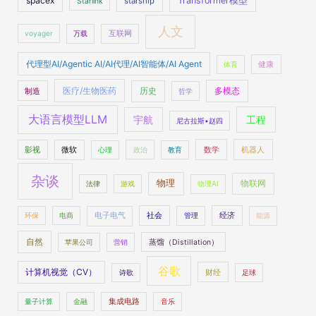
spacex
Transformer模型
starship
Starlink
人文
voyager
万载
互联网
代理型AI/Agentic AI/AI代理/AI智能体/AI Agent
体育
健康
医疗/生物医药
多模态
制造
历史
哲学
大语言模型LLM
工程
宇航
尼古拉斯•赵四
数学
机器人
影视
微软
心理
政治
教育
杂谈
物理
物联网
法律
游戏
物理AI
社会
经济
环保
电商
电子电气
管理
能源
自然
苹果公司
营销
蒸馏（Distillation）
谷歌
计算机视觉（CV）
财经
诗歌
足球
量子计算
金融
集成电路
音乐