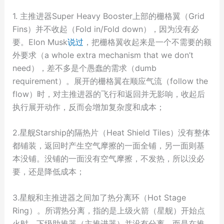
1. 主推进器Super Heavy Booster上部的栅格翼（Grid
Fins）并不收起（Fold in/Fold down），因为没有必
要。Elon Musk
说过
，把栅格翼收起来是一个不需要的额
外要求（a whole extra mechanism that we don’t
need），差不多是个愚蠢的需求（dumb
requirement）。展开的栅格翼在顺应气流（follow the
flow）时，对主推进器的飞行和返回并无影响，收起后
执行展开动作，反而会增加复杂度和成本；
2.星舰Starship的隔热片（Heat Shield Tiles）没有整体
都铺装，返回时产生空气摩擦的一面全铺，另一面则基
本没铺。没铺的一面没有空气摩擦，不发热，所以没必
要，还是降低成本；
3.星舰和主推进器之间加了热分离环（Hot Stage
Ring）。所谓热分离，指的是上级火箭（星舰）开始点
火时，下级助推器（主推进器）并没有分离，而是在推