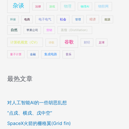
杂谈
物理
物联网
法律
游戏
物理AI
社会
经济
环保
电商
电子电气
管理
能源
自然
苹果公司
营销
蒸馏（Distillation）
谷歌
计算机视觉（CV）
财经
诗歌
足球
量子计算
金融
集成电路
音乐
最热文章
对人工智能AI的一些胡思乱想
“点戍、横戌、戊中空”
SpaceX火箭的栅格翼(Grid fin)