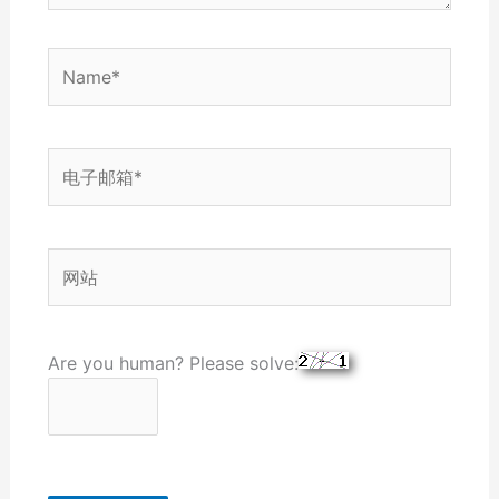
Name*
电
子
邮
箱
网
*
站
Are you human? Please solve: