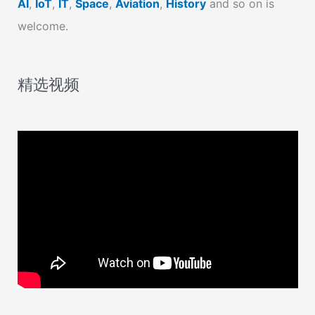
AI
,
IoT
,
IT
,
Space
,
Aviation
,
History
and so on is
welcome.
精选视频