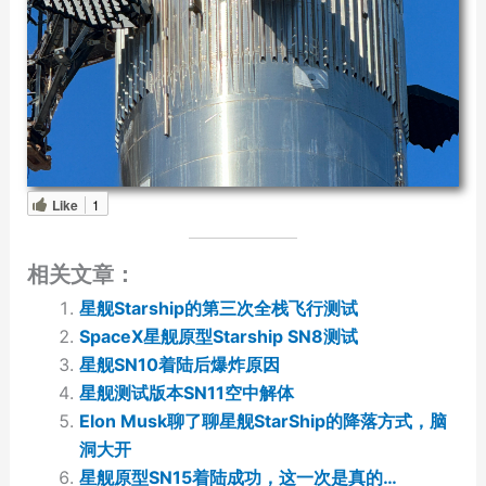
Like
1
相关文章：
星舰Starship的第三次全栈飞行测试
SpaceX星舰原型Starship SN8测试
星舰SN10着陆后爆炸原因
星舰测试版本SN11空中解体
Elon Musk聊了聊星舰StarShip的降落方式，脑
洞大开
星舰原型SN15着陆成功，这一次是真的…