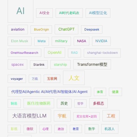
AI
AI安全
AI时代老码农
AI模型泛化
ChatGPT
aviation
BlueOrigin
Deepseek
Elon Musk
military
NASA
NVIDIA
Meta
OpenAI
OneHourResearch
RAG
shanghai-lockdown
spacex
Transformer模型
starship
Starlink
人文
voyager
万载
互联网
代理型AI/Agentic AI/AI代理/AI智能体/AI Agent
体育
健康
医疗/生物医药
多模态
制造
历史
哲学
大语言模型LLM
工程
宇航
尼古拉斯•赵四
数学
机器人
影视
微软
心理
政治
教育