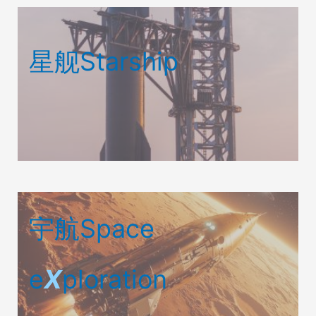
星舰Starship
宇航Space
e
X
ploration