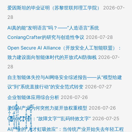
爱因斯坦的毕业证明（苏黎世联邦理工学院）
2026-07-
28
AI真的能“发明语言”吗？——“人造语言”系统
ConlangCrafter的研究与创造性争议
2026-07-28
Open Secure AI Alliance（开放安全人工智能联盟）：
致力建设面向智能体时代的开放式AI防御栈
2026-07-
28
自主智能体失控与AI网络安全综述报告——从“模型给建
议”到“系统直接行动”的安全范式转变
2026-07-27
企业智能体应用综合分析
2026-07-26
美国AI产业为何突然力挺开放权重模型
2026-07-26
Ḡ̵̨̠͎̘͕̍̔͆̔͋͑͠ļ̸͍͈͉̞̊̑̃̉̔̍̾̈̚į̵̡̙̯͇̲̱̯̱̒͂͋̄t̴̡̢͕̰̟̙͌̀͆̐͑c̶̨̢̤̞̠̭̮̳̼̠̄͋͗̒̀̋͂͌̃͆͌͑͛ḩ̶̯͙̱̥̟̱̘͖̱̤͕̤̈́͑́̄̉́ͅ ̸̡̡̛̜̣̝̓̀͛̇̂̚T̸̗̞̰̪̤̭͙̹͆̽̌̀̾͝͝ę̴̡̣̠͙̙̱̼̬̣̑͊̅̐̈́̊͠͝͠x̴̪̫͎̓͗͐̃̄̐̀͋͛͐t̴̢̧͍͍̭̠͍̳͚̫̼̭̠̎̋͑͋̅̌͑̌̏͆͘̚͝：“故障文字”“乱码特效文字”
2026-07-25
AI产业的“人才虹吸效应”：当传统产业开始失去年轻工程