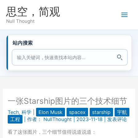
跳
思空，简观
至
内
Null Thought
容
站内搜索
站内搜索
一张Starship图片的三个技术细节
Tech
,
科学
|
Elon Musk
spacex
starship
宇航
工程
| 作者：
NullThought
|
2023-11-18
|
发表评论
看了这张图片，三个细节值得说道说道：