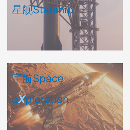
星舰Starship
宇航Space
e
X
ploration