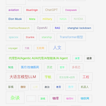
ChatGPT
aviation
BlueOrigin
Deepseek
Elon Musk
military
NASA
NVIDIA
Meta
OpenAI
OneHourResearch
RAG
shanghai-lockdown
spacex
Transformer模型
starship
Starlink
人文
voyager
万载
互联网
代理型AI/Agentic AI/AI代理/AI智能体/AI Agent
体育
健康
医疗/生物医药
多模态
制造
历史
哲学
大语言模型LLM
工程
宇航
尼古拉斯•赵四
数学
机器人
影视
微软
心理
政治
教育
杂谈
物理
物联网
法律
游戏
物理AI