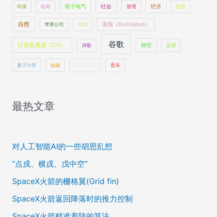
社会
经济
环保
电商
电子电气
管理
能源
自然
苹果公司
营销
蒸馏（Distillation）
谷歌
计算机视觉（CV）
财经
诗歌
足球
量子计算
金融
集成电路
音乐
最热文章
对人工智能AI的一些胡思乱想
“点戍、横戌、戊中空”
SpaceX火箭的栅格翼(Grid fin)
SpaceX火箭返回降落时的推力控制
SpaceX火箭精准着陆的算法