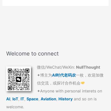
Welcome to connect
微信/WeChat/WeXin:
NullThought
✦博主为
AI时代老码农
一枚，欢迎加微
信交流，或探讨合作机会
✦Anyone with personal interets on
AI
,
IoT
,
IT
,
Space
,
Aviation
,
History
and so on is
welcome.