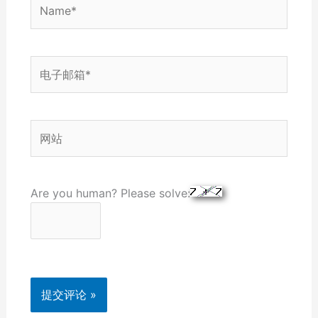
Name*
电
子
邮
箱
网
*
站
Are you human? Please solve: