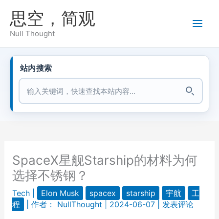
跳
思空，简观
至
内
Null Thought
容
站内搜索
站内搜索
SpaceX星舰Starship的材料为何
选择不锈钢？
Tech
|
Elon Musk
spacex
starship
宇航
工
程
| 作者：
NullThought
|
2024-06-07
|
发表评论