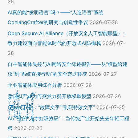
28
AI真的能“发明语言”吗？——“人造语言”系统
ConlangCrafter的研究与创造性争议
2026-07-28
Open Secure AI Alliance（开放安全人工智能联盟）：
致力建设面向智能体时代的开放式AI防御栈
2026-07-
28
自主智能体失控与AI网络安全综述报告——从“模型给建
议”到“系统直接行动”的安全范式转变
2026-07-27
企业智能体应用综合分析
2026-07-26
美国AI产业为何突然力挺开放权重模型
2026-07-26
Ḡ̵̨̠͎̘͕̍̔͆̔͋͑͠ļ̸͍͈͉̞̊̑̃̉̔̍̾̈̚į̵̡̙̯͇̲̱̯̱̒͂͋̄t̴̡̢͕̰̟̙͌̀͆̐͑c̶̨̢̤̞̠̭̮̳̼̠̄͋͗̒̀̋͂͌̃͆͌͑͛ḩ̶̯͙̱̥̟̱̘͖̱̤͕̤̈́͑́̄̉́ͅ ̸̡̡̛̜̣̝̓̀͛̇̂̚T̸̗̞̰̪̤̭͙̹͆̽̌̀̾͝͝ę̴̡̣̠͙̙̱̼̬̣̑͊̅̐̈́̊͠͝͠x̴̪̫͎̓͗͐̃̄̐̀͋͛͐t̴̢̧͍͍̭̠͍̳͚̫̼̭̠̎̋͑͋̅̌͑̌̏͆͘̚͝：“故障文字”“乱码特效文字”
2026-07-25
AI产业的“人才虹吸效应”：当传统产业开始失去年轻工程
师
2026-07-25