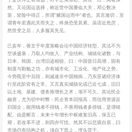
然。又论国运选择，称近世中国屡临大关，邓公数决
策，皆险中得正，所谓“赌国运而中”者也。其言激切，至
谓青年若遇此关而失之，终身恐受其累。虽语近危厉，
然世变之后，人多服其先见。
己亥年，善文于年度策略会论中国经济转型。其法不为
空谈盛衰，乃取人均收入、产业结构、城镇化诸数，与
日本、韩国、台湾旧迹相较。曰：中国昔日高增，固有
制度与勤勉之功，亦有城市化、工业化、地产化之势。
今势既至中后段，则减速非中国独病，乃东亚诸经济体
行至此阶皆有之常。又言真实城镇化或已近七成，旧日
以土地、基建、债务推增长之术，渐不可久。其论民企
融资，尤为切中时弊：民企资本回报高，而信用资源反
归国企；能用钱者不得钱，不善用钱者多得钱，是谓错
配。由是断言，未来十年增长中枢难复旧高，保五已
艰，若改革不进，则四亦可忧。然其不以悲观自居，曰
市场仍有结构之机，须自下而上，埋头苦干。