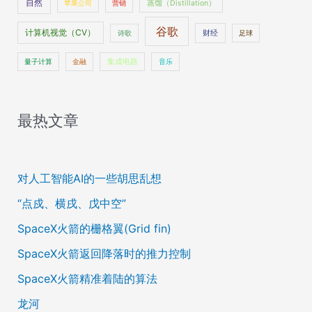
自然
苹果公司
营销
蒸馏（Distillation）
谷歌
计算机视觉（CV）
财经
诗歌
足球
量子计算
金融
集成电路
音乐
最热文章
对人工智能AI的一些胡思乱想
“点戍、横戌、戊中空”
SpaceX火箭的栅格翼(Grid fin)
SpaceX火箭返回降落时的推力控制
SpaceX火箭精准着陆的算法
龙河