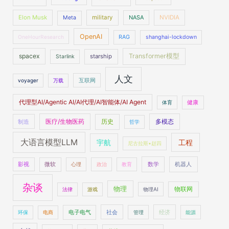
Elon Musk
military
NASA
NVIDIA
Meta
OpenAI
OneHourResearch
RAG
shanghai-lockdown
spacex
Transformer模型
starship
Starlink
人文
voyager
万载
互联网
代理型AI/Agentic AI/AI代理/AI智能体/AI Agent
体育
健康
医疗/生物医药
多模态
制造
历史
哲学
大语言模型LLM
工程
宇航
尼古拉斯•赵四
数学
机器人
影视
微软
心理
政治
教育
杂谈
物理
物联网
法律
游戏
物理AI
社会
经济
环保
电商
电子电气
管理
能源