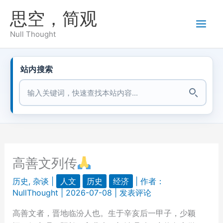
跳
思空，简观
至
内
Null Thought
容
站内搜索
站内搜索
高善文列传
历史
,
杂谈
|
人文
历史
经济
| 作者：
NullThought
|
2026-07-08
|
发表评论
高善文者，晋地临汾人也。生于辛亥后一甲子，少颖