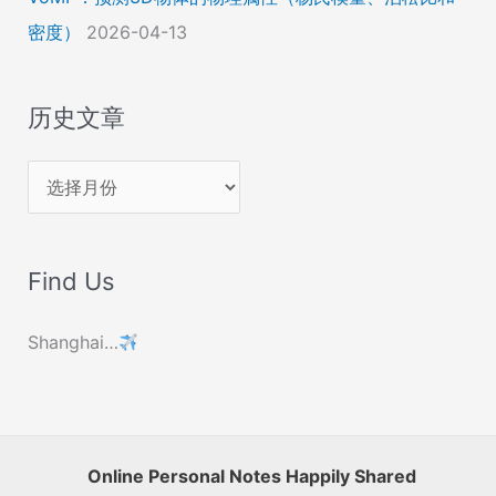
密度）
2026-04-13
历史文章
历
史
文
Find Us
章
Shanghai…
Online Personal Notes Happily Shared