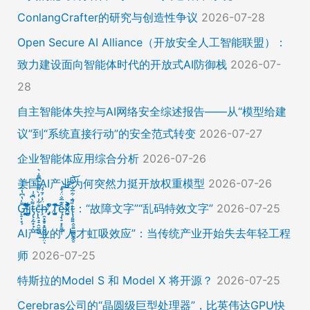
ConlangCrafter的研究与创造性争议
2026-07-28
Open Secure AI Alliance（开放安全人工智能联盟）：
致力建设面向智能体时代的开放式AI防御栈
2026-07-
28
自主智能体失控与AI网络安全综述报告——从“模型给建
议”到“系统直接行动”的安全范式转变
2026-07-27
企业智能体应用综合分析
2026-07-26
美国AI产业为何突然力挺开放权重模型
2026-07-26
Ḡ̵̨̠͎̘͕̍̔͆̔͋͑͠ļ̸͍͈͉̞̊̑̃̉̔̍̾̈̚į̵̡̙̯͇̲̱̯̱̒͂͋̄t̴̡̢͕̰̟̙͌̀͆̐͑c̶̨̢̤̞̠̭̮̳̼̠̄͋͗̒̀̋͂͌̃͆͌͑͛ḩ̶̯͙̱̥̟̱̘͖̱̤͕̤̈́͑́̄̉́ͅ ̸̡̡̛̜̣̝̓̀͛̇̂̚T̸̗̞̰̪̤̭͙̹͆̽̌̀̾͝͝ę̴̡̣̠͙̙̱̼̬̣̑͊̅̐̈́̊͠͝͠x̴̪̫͎̓͗͐̃̄̐̀͋͛͐t̴̢̧͍͍̭̠͍̳͚̫̼̭̠̎̋͑͋̅̌͑̌̏͆͘̚͝：“故障文字”“乱码特效文字”
2026-07-25
AI产业的“人才虹吸效应”：当传统产业开始失去年轻工程
师
2026-07-25
特斯拉的Model S 和 Model X 将开源？
2026-07-25
Cerebras公司的“晶圆级巨型处理器”，比英伟达GPU快