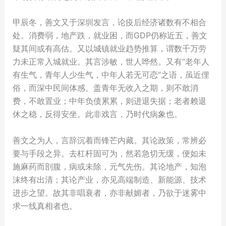
甲辰冬，善文又于深圳发言，论疫后经济诸数有不相合
处。消费弱，地产跌，就业困，而GDP仍称近五，善文
疑其间或有高估。又以城镇就业趋势推算，谓数千万劳
力未正常入城就业。其言涉敏，世人哗然。又有“老年人
有生气，青年人少生气，中年人若无可恋”之语，虽近俚
俗，而深中民间体感。盖青年无收入之期，则不敢消
费，不敢置业；中年负债累累，则进退失据；老者赖退
休之稳，反得安坐。此非戏言，乃时代病象也。
善文之为人，言辞沉着而锋芒内藏。其论政策，常辨必
要与手段之异。去杠杆固可为，然若急切无缓，便如未
施麻药而剖腹，病或未除，元气先伤。其论地产，知泡
沫终有出清；其论产业，亦见高端制造、新能源、技术
进步之望。故其非唱衰者，亦非献媚者，乃欲于迷雾中
求一线真相者也。