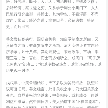
悟，好穷理。既长，入北大，初治理科，究物象之微；
后转经济，察世运之变。又从学于周公小川门下，入人
民银行研究生部，得博士。其为学也，不喜浮辞，不尚
虚声，常曰：经济之道，非在口号，必征诸数，验诸
史，而后可言。
善文尝任职央行、国研诸机构，知庙堂制度之所由，又
入证券之市，察商贾资本之所趋。后为安信证券首席经
济学家，凡十八年。其论宏观也，兼通政策、市场、学
理三端，故一言出，而士商多倾听之。或问曰：“高子所
长何也？”识者曰：“能以冷数破热言，以常识破繁饰，以
历史观一时也。”
戊戌年，中美争端始炽，天下多以为贸易细故，犹望和
议可复旧局。善文独言，此非关税之争，乃大国关系之
变也。自尼克松访华以来，中美相接，或和或疑，终以
利益相维系。然中国日强，美人始谓中国“不循其剧本”，
于是伙伴之名渐远，对手之实渐彰。其论一出，闻者悚