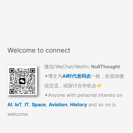
Welcome to connect
微信/WeChat/WeXin:
NullThought
✦博主为
AI时代老码农
一枚，欢迎加微
信交流，或探讨合作机会
✦Anyone with personal interets on
AI
,
IoT
,
IT
,
Space
,
Aviation
,
History
and so on is
welcome.