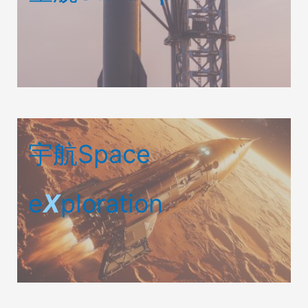
宇航Space
e
X
ploration