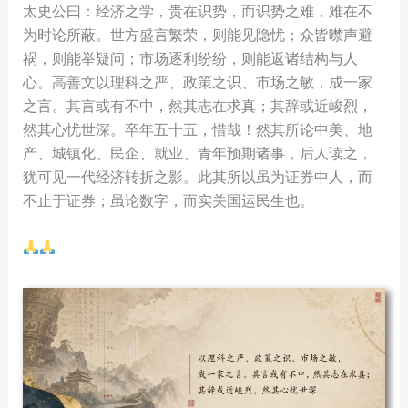
太史公曰：经济之学，贵在识势，而识势之难，难在不
为时论所蔽。世方盛言繁荣，则能见隐忧；众皆噤声避
祸，则能举疑问；市场逐利纷纷，则能返诸结构与人
心。高善文以理科之严、政策之识、市场之敏，成一家
之言。其言或有不中，然其志在求真；其辞或近峻烈，
然其心忧世深。卒年五十五，惜哉！然其所论中美、地
产、城镇化、民企、就业、青年预期诸事，后人读之，
犹可见一代经济转折之影。此其所以虽为证券中人，而
不止于证券；虽论数字，而实关国运民生也。