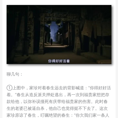
聊几句：
①上图中，家珍对着春生远去的背影喊道：“你得好好活
着。”春生从造反派关押处逃出，再一次到福贵家想把存
款给他，以弥补误撞死有庆带给福贵家的伤害。此时春
生的老婆已被逼自杀，他自己也觉得挺不下去了。这次
家珍原谅了春生，叮嘱绝望的春生：“你欠我们家一条人