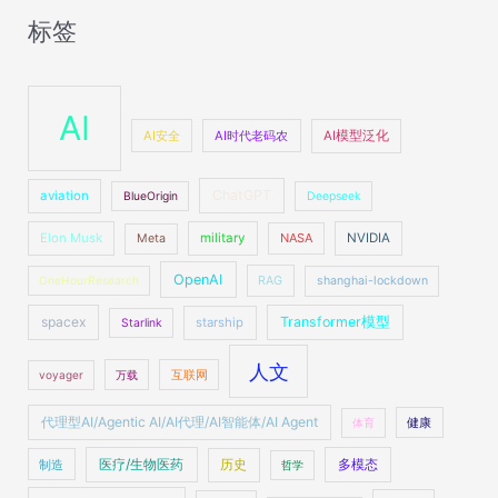
标签
AI
AI安全
AI时代老码农
AI模型泛化
ChatGPT
aviation
BlueOrigin
Deepseek
Elon Musk
military
NASA
NVIDIA
Meta
OpenAI
OneHourResearch
RAG
shanghai-lockdown
spacex
Transformer模型
starship
Starlink
人文
voyager
万载
互联网
代理型AI/Agentic AI/AI代理/AI智能体/AI Agent
体育
健康
医疗/生物医药
多模态
制造
历史
哲学