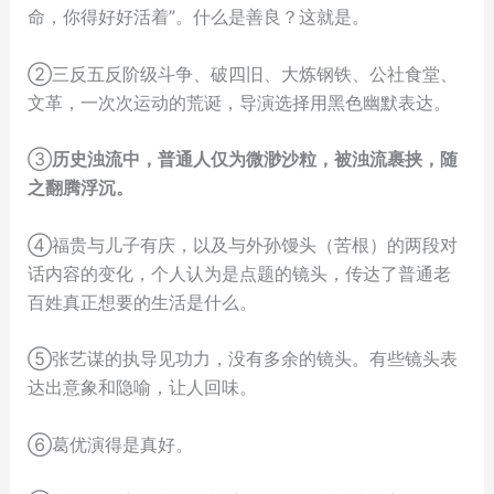
命，你得好好活着”。什么是善良？这就是。
②三反五反阶级斗争、破四旧、大炼钢铁、公社食堂、
文革，一次次运动的荒诞，导演选择用黑色幽默表达。
③
历史浊流中，普通人仅为微渺沙粒，被浊流裹挟，随
之翻腾浮沉。
④福贵与儿子有庆，以及与外孙馒头（苦根）的两段对
话内容的变化，个人认为是点题的镜头，传达了普通老
百姓真正想要的生活是什么。
⑤张艺谋的执导见功力，没有多余的镜头。有些镜头表
达出意象和隐喻，让人回味。
⑥葛优演得是真好。