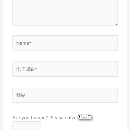
Name*
电
子
邮
箱
网
*
站
Are you human? Please solve: