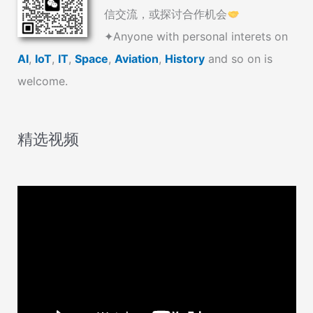
信交流，或探讨合作机会
✦Anyone with personal interets on
AI
,
IoT
,
IT
,
Space
,
Aviation
,
History
and so on is
welcome.
精选视频