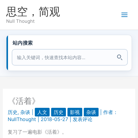
跳
思空，简观
至
内
Null Thought
容
站内搜索
站内搜索
《活着》
历史
,
杂谈
|
人文
历史
影视
杂谈
| 作者：
NullThought
|
2018-05-27
|
发表评论
复习了一遍电影《活着》。