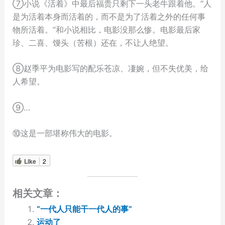
⑦小说《活着》中最后福贵只剩下一头老牛跟着他。“人
是为活着本身而活着的，而不是为了活着之外的任何事
物所活着。”和小说相比，电影没那么惨。电影最后家
珍、二喜、馒头（苦根）还在，不让人绝望。
⑧赵季平为电影写的配乐苍凉、凄婉，但不失优美，给
人希望。
⑨…
⑩这是一部堪称伟大的电影。
Like
2
相关文章：
“一代人只能干一代人的事”
运动了