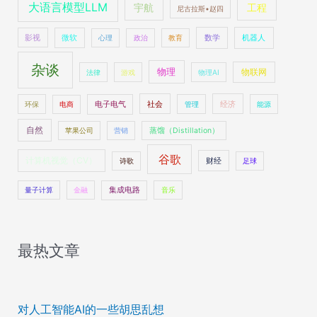
大语言模型LLM
工程
宇航
尼古拉斯•赵四
数学
机器人
影视
微软
心理
政治
教育
杂谈
物理
物联网
法律
游戏
物理AI
社会
经济
环保
电商
电子电气
管理
能源
自然
苹果公司
营销
蒸馏（Distillation）
谷歌
计算机视觉（CV）
财经
诗歌
足球
量子计算
金融
集成电路
音乐
最热文章
对人工智能AI的一些胡思乱想