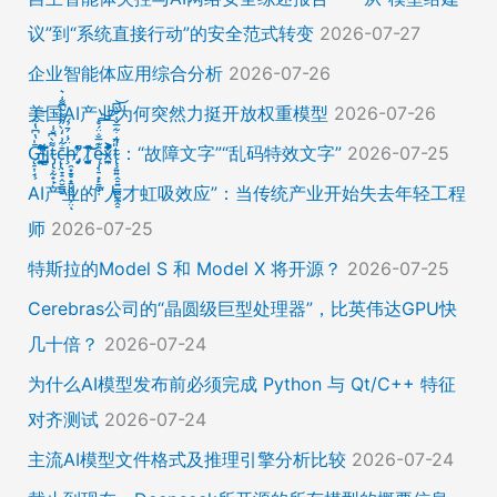
议”到“系统直接行动”的安全范式转变
2026-07-27
企业智能体应用综合分析
2026-07-26
美国AI产业为何突然力挺开放权重模型
2026-07-26
Ḡ̵̨̠͎̘͕̍̔͆̔͋͑͠ļ̸͍͈͉̞̊̑̃̉̔̍̾̈̚į̵̡̙̯͇̲̱̯̱̒͂͋̄t̴̡̢͕̰̟̙͌̀͆̐͑c̶̨̢̤̞̠̭̮̳̼̠̄͋͗̒̀̋͂͌̃͆͌͑͛ḩ̶̯͙̱̥̟̱̘͖̱̤͕̤̈́͑́̄̉́ͅ ̸̡̡̛̜̣̝̓̀͛̇̂̚T̸̗̞̰̪̤̭͙̹͆̽̌̀̾͝͝ę̴̡̣̠͙̙̱̼̬̣̑͊̅̐̈́̊͠͝͠x̴̪̫͎̓͗͐̃̄̐̀͋͛͐t̴̢̧͍͍̭̠͍̳͚̫̼̭̠̎̋͑͋̅̌͑̌̏͆͘̚͝：“故障文字”“乱码特效文字”
2026-07-25
AI产业的“人才虹吸效应”：当传统产业开始失去年轻工程
师
2026-07-25
特斯拉的Model S 和 Model X 将开源？
2026-07-25
Cerebras公司的“晶圆级巨型处理器”，比英伟达GPU快
几十倍？
2026-07-24
为什么AI模型发布前必须完成 Python 与 Qt/C++ 特征
对齐测试
2026-07-24
主流AI模型文件格式及推理引擎分析比较
2026-07-24