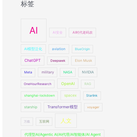
标签
AI
AI安全
AI时代老码农
AI模型泛化
aviation
BlueOrigin
ChatGPT
Elon Musk
Deepseek
military
NASA
NVIDIA
Meta
OpenAI
OneHourResearch
RAG
spacex
shanghai-lockdown
Starlink
Transformer模型
starship
voyager
人文
万载
互联网
代理型AI/Agentic AI/AI代理/AI智能体/AI Agent