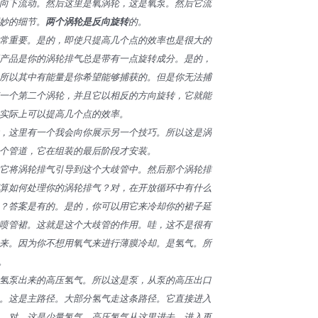
向下流动。然后这里是氧涡轮，这是氧泵。然后它流
妙的细节。
两个涡轮是反向旋转
的。
常重要。是的，即使只提高几个点的效率也是很大的
产品是你的涡轮排气总是带有一点旋转成分。是的，
所以其中有能量是你希望能够捕获的。但是你无法捕
一个第二个涡轮，并且它以相反的方向旋转，它就能
实际上可以提高几个点的效率。
，这里有一个我会向你展示另一个技巧。所以这是涡
个管道，它在组装的最后阶段才安装。
它将涡轮排气引导到这个大歧管中。然后那个涡轮排
算如何处理你的涡轮排气？对，在开放循环中有什么
？答案是有的。是的，你可以用它来冷却你的裙子延
喷管裙。这就是这个大歧管的作用。哇，这不是很有
来。因为你不想用氧气来进行薄膜冷却。是氢气。所
。
氢泵出来的高压氢气。所以这是泵，从泵的高压出口
。这是主路径。大部分氢气走这条路径。它直接进入
。对。这是少量氢气，高压氢气从这里进去，进入再