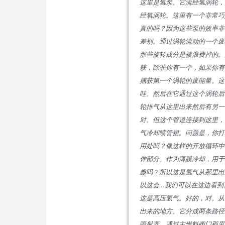
这里是氢泵。它流经氢涡轮，
经氧涡轮。这里有一个非常巧
真的吗？因为这些泵的效率非
差别。通过涡轮流动的一个废
那些旋转成分是被浪费掉的。
获，除非你有一个，如果你有
捕获第一个涡轮的废能量。这
哇。然后在它通过这个涡轮后
轮排气从这里出来然后有另一
对。但这个管道连接到这里，
气冷却喷管裙。问题是，你打
用处吗？像这样的开放循环中
伸部分。作为薄膜冷却，用于
趣吗？所以这是氢气从那里出
以这会…我们可以在这边看到
这是高压氢气。好的，对。从
出来的地方。它分成两条路径
喷射器。通过主燃料阀门那里