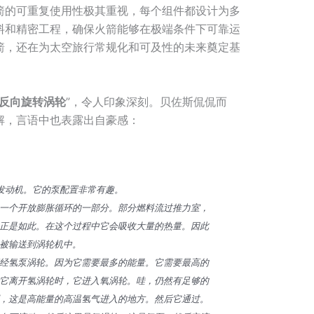
箭的可重复使用性极其重视，每个组件都设计为多
料和精密工程，确保火箭能够在极端条件下可靠运
箭，还在为太空旅行常规化和可及性的未来奠定基
反向旋转涡轮
”，令人印象深刻。贝佐斯侃侃而
解，言语中也表露出自豪感：
U发动机。它的泵配置非常有趣。
一个开放膨胀循环的一部分。部分燃料流过推力室，
正是如此。在这个过程中它会吸收大量的热量。因此
被输送到涡轮机中。
经氢泵涡轮。因为它需要最多的能量。它需要最高的
它离开氢涡轮时，它进入氧涡轮。哇，仍然有足够的
，这是高能量的高温氢气进入的地方。然后它通过。