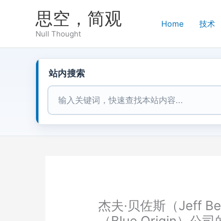
跳
思空，简观
至
Home
技术
内
Null Thought
容
站内搜索
站内搜索
杰夫·贝佐斯（Jeff 
（Blue Origin）