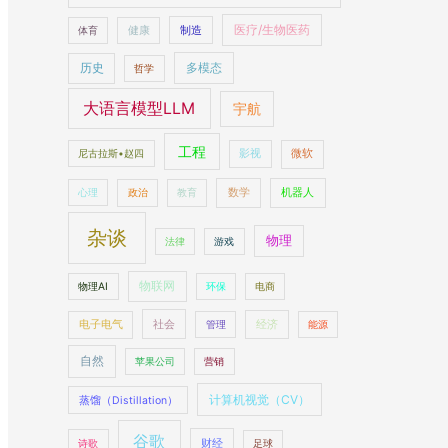
医疗/生物医药
制造
体育
健康
多模态
历史
哲学
大语言模型LLM
宇航
工程
尼古拉斯•赵四
影视
微软
数学
机器人
心理
政治
教育
杂谈
物理
法律
游戏
物联网
物理AI
环保
电商
社会
经济
电子电气
管理
能源
自然
苹果公司
营销
计算机视觉（CV）
蒸馏（Distillation）
谷歌
财经
诗歌
足球