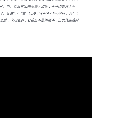
的。对。然后它出来后进入那边，并环绕着进入涡
ISP（注：比冲，Specific Impulse）为445
之后，你知道的，它甚至不是闭循环，但仍然能达到