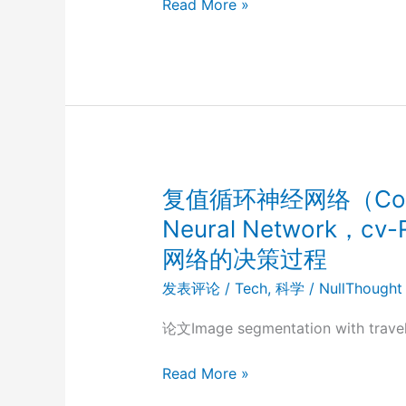
EmbodiedBench：
Read More »
T2I）
本
专
（Zeor-
门
shot）
用
规
于
划
评
的
估
世
视
界
觉
复值循环神经网络（Comple
模
驱
Neural Network
型
动
网络的决策过程
（World
具
Model ）
身
发表评论
/
Tech
,
科学
/
NullThought
智
论文Image segmentation with traveli
能
体
复
Read More »
（Vision-
值
Driven