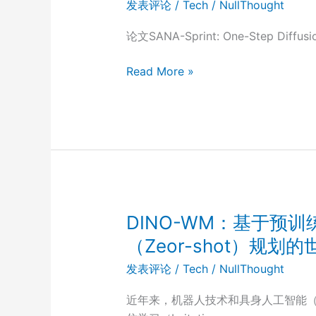
发表评论
/
Tech
/
NullThought
层
归
论文SANA-Sprint: One-Step Diffusio
一
化
SANA-
Read More »
（Layer
Sprint：
Normalization,
基
LN）
于
连
续
时
间
一
DINO-WM：基于预
致
（Zeor-shot）规划的世
性
发表评论
/
Tech
/
NullThought
蒸
馏
近年来，机器人技术和具身人工智能（E
的