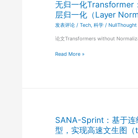
FireSat
无归一化Transformer：
技
层归一化（Layer Normal
术
发表评论
/
Tech
,
科学
/
NullThought
原
理
论文Transformers without Norma
分
析
无
Read More »
归
一
化
Transformer：
用
Dynamic
Tanh
(DyT)
SANA-Sprint：
取
型，实现高速文生图（text-
代