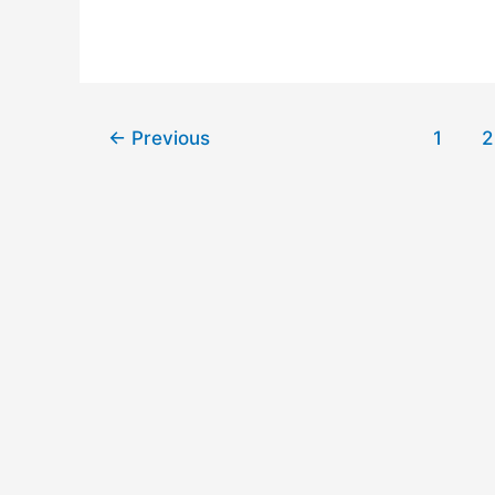
循
Embodied
环
Agents）
神
的
经
基
网
←
Previous
1
2
准
络
测
（Complex-
试
Valued
框
Recurrent
架
Neural
Network，
cv-
RNN）：
从
数
学
层