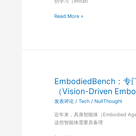
仿学习（Imitati
单
步
DINO-
Read More »
扩
WM：
散
基
模
于
型，
预
实
训
现
练
高
视
速
觉
EmbodiedBenc
文
特
（Vision-Driven E
生
征，
图
发表评论
/
Tech
/
NullThought
可
（text-
实
近年来，具身智能体（Embodied 
to-
现
这些智能体需要具备理
image
零
,
样