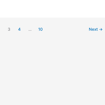
3
4
…
10
Next
→