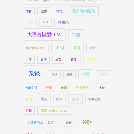
医疗/生物医药
制造
体育
健康
多模态
历史
哲学
大语言模型LLM
宇航
工程
尼古拉斯•赵四
影视
微软
数学
机器人
心理
政治
教育
杂谈
物理
法律
游戏
物理AI
物联网
社会
环保
电商
电子电气
自然
经济
管理
能源
苹果公司
营销
蒸馏（Distillation）
谷歌
计算机视觉（CV）
诗歌