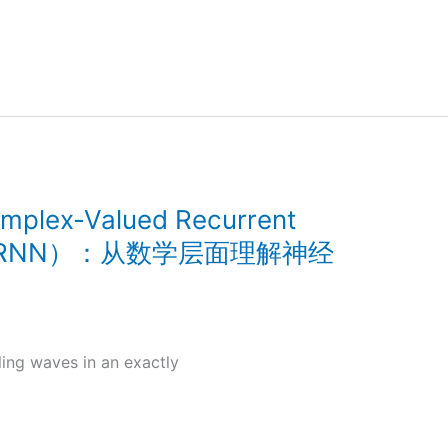
x-Valued Recurrent
，cv-RNN）：从数学层面理解神经
ng waves in an exactly