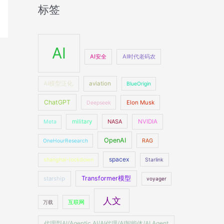
标签
AI
AI安全
AI时代老码农
AI模型泛化
aviation
BlueOrigin
ChatGPT
Elon Musk
Deepseek
military
NASA
NVIDIA
Meta
OpenAI
OneHourResearch
RAG
spacex
shanghai-lockdown
Starlink
Transformer模型
starship
voyager
人文
万载
互联网
代理型AI/Agentic AI/AI代理/AI智能体/AI Agent