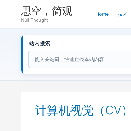
跳
思空，简观
至
Home
技术
内
Null Thought
容
站内搜索
站内搜索
计算机视觉（CV