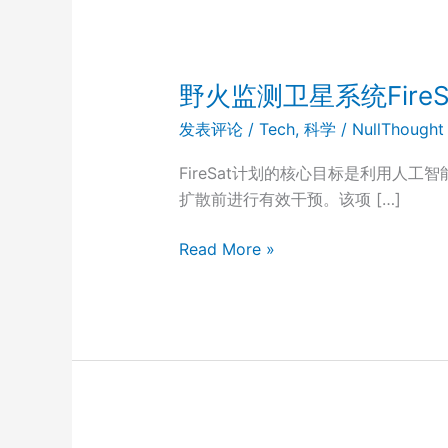
野火监测卫星系统Fire
发表评论
/
Tech
,
科学
/
NullThought
FireSat计划的核心目标是利用人
扩散前进行有效干预。该项 […]
野
Read More »
火
监
测
卫
星
系
统