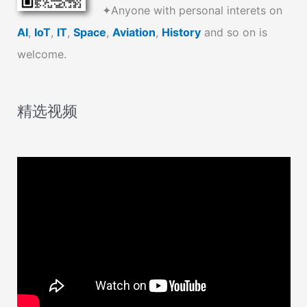
✦Anyone with personal interets on
AI
,
IoT
,
IT
,
Space
,
Aviation
,
History
and so on is
welcome.
精选视频