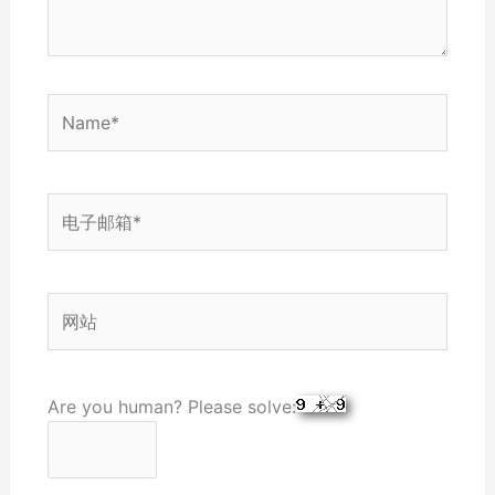
Name*
电
子
邮
箱
网
*
站
Are you human? Please solve: