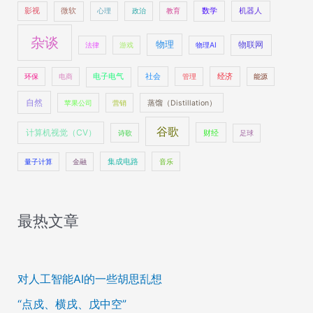
数学
机器人
影视
微软
心理
政治
教育
杂谈
物理
物联网
法律
游戏
物理AI
社会
经济
环保
电商
电子电气
管理
能源
自然
苹果公司
营销
蒸馏（Distillation）
谷歌
计算机视觉（CV）
财经
诗歌
足球
量子计算
金融
集成电路
音乐
最热文章
对人工智能AI的一些胡思乱想
“点戍、横戌、戊中空”