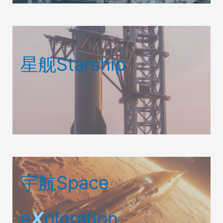
星舰Starship
宇航Space
e
X
ploration