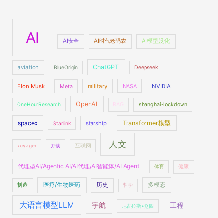
AI
AI安全
AI时代老码农
AI模型泛化
ChatGPT
aviation
BlueOrigin
Deepseek
Elon Musk
military
NASA
NVIDIA
Meta
OpenAI
OneHourResearch
RAG
shanghai-lockdown
spacex
Transformer模型
starship
Starlink
人文
voyager
万载
互联网
代理型AI/Agentic AI/AI代理/AI智能体/AI Agent
体育
健康
医疗/生物医药
多模态
制造
历史
哲学
大语言模型LLM
工程
宇航
尼古拉斯•赵四