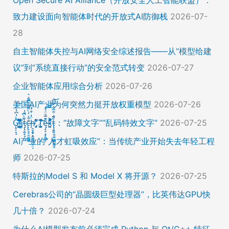
致力建设面向智能体时代的开放式AI防御栈
2026-07-
28
自主智能体失控与AI网络安全综述报告——从“模型给建
议”到“系统直接行动”的安全范式转变
2026-07-27
企业智能体应用综合分析
2026-07-26
美国AI产业为何突然力挺开放权重模型
2026-07-26
Ḡ̵̨̠͎̘͕̍̔͆̔͋͑͠ļ̸͍͈͉̞̊̑̃̉̔̍̾̈̚į̵̡̙̯͇̲̱̯̱̒͂͋̄t̴̡̢͕̰̟̙͌̀͆̐͑c̶̨̢̤̞̠̭̮̳̼̠̄͋͗̒̀̋͂͌̃͆͌͑͛ḩ̶̯͙̱̥̟̱̘͖̱̤͕̤̈́͑́̄̉́ͅ ̸̡̡̛̜̣̝̓̀͛̇̂̚T̸̗̞̰̪̤̭͙̹͆̽̌̀̾͝͝ę̴̡̣̠͙̙̱̼̬̣̑͊̅̐̈́̊͠͝͠x̴̪̫͎̓͗͐̃̄̐̀͋͛͐t̴̢̧͍͍̭̠͍̳͚̫̼̭̠̎̋͑͋̅̌͑̌̏͆͘̚͝：“故障文字”“乱码特效文字”
2026-07-25
AI产业的“人才虹吸效应”：当传统产业开始失去年轻工程
师
2026-07-25
特斯拉的Model S 和 Model X 将开源？
2026-07-25
Cerebras公司的“晶圆级巨型处理器”，比英伟达GPU快
几十倍？
2026-07-24
为什么AI模型发布前必须完成 Python 与 Qt/C++ 特征