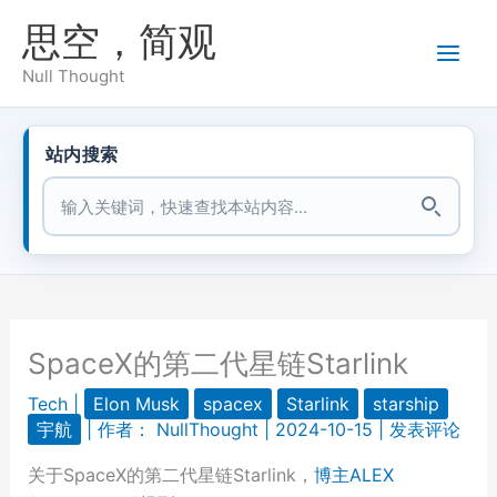
跳
思空，简观
至
内
Null Thought
容
站内搜索
站内搜索
SpaceX的第二代星链Starlink
Tech
|
Elon Musk
spacex
Starlink
starship
宇航
| 作者：
NullThought
|
2024-10-15
|
发表评论
关于SpaceX的第二代星链Starlink，
博主ALEX