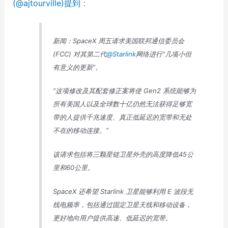
(@ajtourville)提到
：
新闻：SpaceX 周五请求美国联邦通信委员会
(FCC) 对其第二代
@Starlink
网络进行“几项小但
有意义的更新”。
“这项修改及其配套修正案将使 Gen2 系统能够为
所有美国人以及全球数十亿仍然无法获得足够宽
带的人提供千兆速度、真正低延迟的宽带和无处
不在的移动连接。”
该请求包括将三颗星链卫星外壳的高度降低45公
里和60公里。
SpaceX 还希望 Starlink 卫星能够利用 E 波段无
线电频率，包括通过固定卫星天线和移动设备，
更好地向用户提供高速、低延迟的宽带。