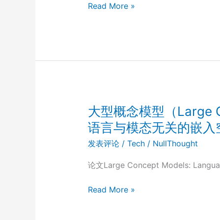
因
较
Read More »
组
大
学
的
（Single-
模
Cell
型
Genomics，
更
SCG）
容
中
易
的
受
大型概念模型（Large Co
有
到
语言与模态无关的嵌入
效
上
发表评论
/
Tech
/
NullThought
应
下
用
文
论文Large Concept Models: Languag
噪
声
大
Read More »
的
型
干
概