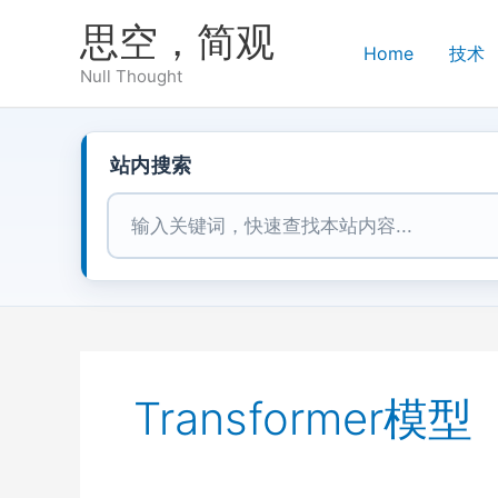
跳
思空，简观
至
Home
技术
内
Null Thought
容
站内搜索
站内搜索
Transformer模型