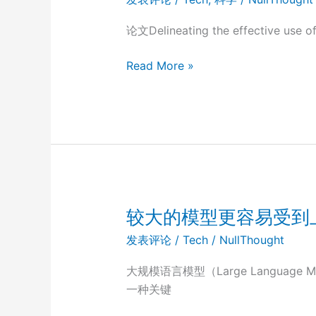
论文Delineating the effective use of
自
Read More »
监
督
学
习
（Self-
Supervised
Learning，
SSL）
较大的模型更容易受到
在
发表评论
/
Tech
/
NullThought
单
细
大规模语言模型（Large Language
胞
一种关键
基