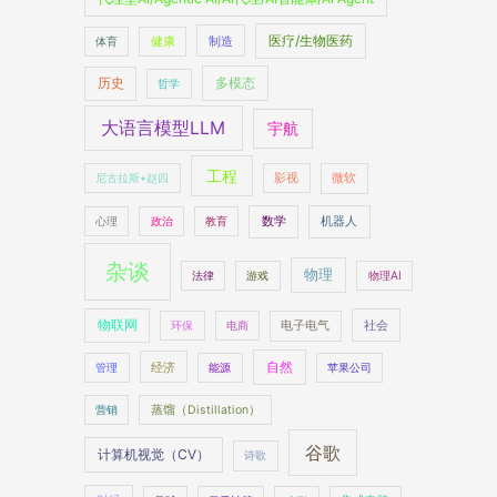
医疗/生物医药
制造
体育
健康
多模态
历史
哲学
大语言模型LLM
宇航
工程
尼古拉斯•赵四
影视
微软
数学
机器人
心理
政治
教育
杂谈
物理
法律
游戏
物理AI
物联网
社会
环保
电商
电子电气
自然
经济
管理
能源
苹果公司
营销
蒸馏（Distillation）
谷歌
计算机视觉（CV）
诗歌