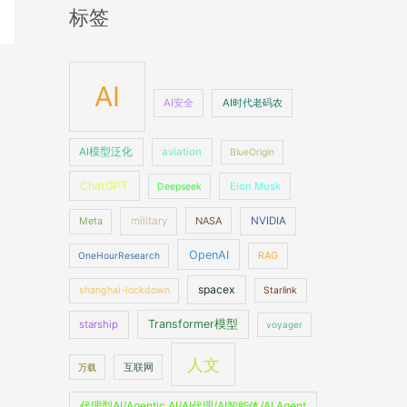
标签
AI
AI安全
AI时代老码农
AI模型泛化
aviation
BlueOrigin
ChatGPT
Elon Musk
Deepseek
military
NASA
NVIDIA
Meta
OpenAI
OneHourResearch
RAG
spacex
shanghai-lockdown
Starlink
Transformer模型
starship
voyager
人文
万载
互联网
代理型AI/Agentic AI/AI代理/AI智能体/AI Agent