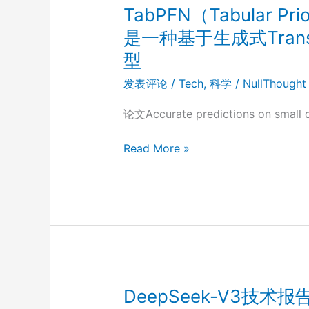
阵
TabPFN（Tabular Pri
列
是一种基于生成式Tran
（FPGA）
型
机
器
发表评论
/
Tech
,
科学
/
NullThought
学
论文Accurate predictions on small d
习
（ML）
TabPFN（Tabular
Read More »
加
Prior-
速
data
器
Fitted
的
Network），
研
这
究
是
现
一
状
种
DeepSeek-V3技术
及
基