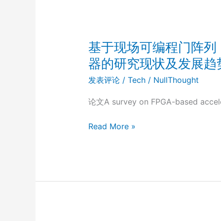
基于现场可编程门阵列（
器的研究现状及发展趋
发表评论
/
Tech
/
NullThought
论文A survey on FPGA-based acce
基
Read More »
于
现
场
可
编
程
门