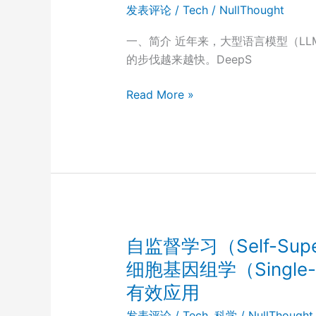
发
发表评论
/
Tech
/
NullThought
于
展
生
一、简介 近年来，大型语言模型（LL
趋
成
的步伐越来越快。DeepS
势
式
Transformer
DeepSeek-
Read More »
模
V3
型
技
的
术
表
报
格
告
数
概
据
述
基
自监督学习（Self-Super
础
细胞基因组学（Single-C
模
有效应用
型
发表评论
/
Tech
,
科学
/
NullThought