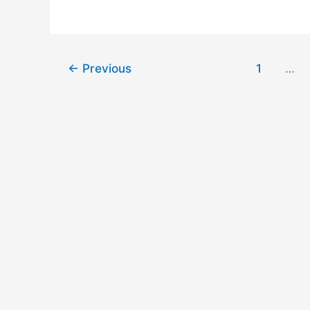
扰？
念
模
型
（Large
←
Previous
1
…
Concept
Models,
LCM）：
在
语
言
与
模
态
无
关
的
嵌