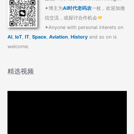
✦博主为
AI时代老码农
一枚，欢迎加微
信交流，或探讨合作机会
✦Anyone with personal interets on
AI
,
IoT
,
IT
,
Space
,
Aviation
,
History
and so on is
welcome.
精选视频