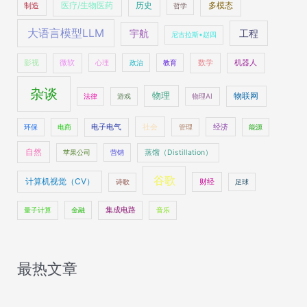
医疗/生物医药
多模态
制造
历史
哲学
大语言模型LLM
工程
宇航
尼古拉斯•赵四
数学
机器人
影视
微软
心理
政治
教育
杂谈
物理
物联网
法律
游戏
物理AI
社会
经济
环保
电商
电子电气
管理
能源
自然
苹果公司
营销
蒸馏（Distillation）
谷歌
计算机视觉（CV）
财经
诗歌
足球
量子计算
金融
集成电路
音乐
最热文章