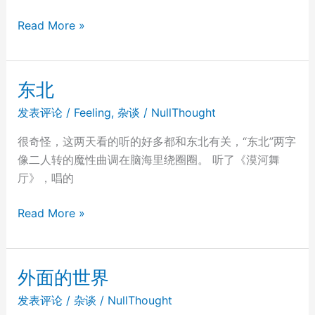
lockdown
Shanghai
Read More »
lockdown
2022
东北
发表评论
/
Feeling
,
杂谈
/
NullThought
很奇怪，这两天看的听的好多都和东北有关，“东北”两字
像二人转的魔性曲调在脑海里绕圈圈。 听了《漠河舞
厅》，唱的
东
Read More »
北
外面的世界
发表评论
/
杂谈
/
NullThought