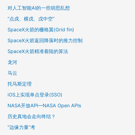
对人工智能AI的一些胡思乱想
“点戍、横戌、戊中空”
SpaceX火箭的栅格翼(Grid fin)
SpaceX火箭返回降落时的推力控制
SpaceX火箭精准着陆的算法
龙河
马云
托马斯定理
iOS上实现单点登录(SSO)
NASA开放API—NASA Open APIs
历史真地会走向终结？
“边缘力量”考