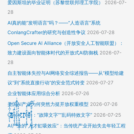
爱因斯坦的毕业证明（苏黎世联邦理工学院）
2026-07-
28
AI真的能“发明语言”吗？——“人造语言”系统
ConlangCrafter的研究与创造性争议
2026-07-28
Open Secure AI Alliance（开放安全人工智能联盟）：
致力建设面向智能体时代的开放式AI防御栈
2026-07-
28
自主智能体失控与AI网络安全综述报告——从“模型给建
议”到“系统直接行动”的安全范式转变
2026-07-27
企业智能体应用综合分析
2026-07-26
美国AI产业为何突然力挺开放权重模型
2026-07-26
Ḡ̵̨̠͎̘͕̍̔͆̔͋͑͠ļ̸͍͈͉̞̊̑̃̉̔̍̾̈̚į̵̡̙̯͇̲̱̯̱̒͂͋̄t̴̡̢͕̰̟̙͌̀͆̐͑c̶̨̢̤̞̠̭̮̳̼̠̄͋͗̒̀̋͂͌̃͆͌͑͛ḩ̶̯͙̱̥̟̱̘͖̱̤͕̤̈́͑́̄̉́ͅ ̸̡̡̛̜̣̝̓̀͛̇̂̚T̸̗̞̰̪̤̭͙̹͆̽̌̀̾͝͝ę̴̡̣̠͙̙̱̼̬̣̑͊̅̐̈́̊͠͝͠x̴̪̫͎̓͗͐̃̄̐̀͋͛͐t̴̢̧͍͍̭̠͍̳͚̫̼̭̠̎̋͑͋̅̌͑̌̏͆͘̚͝：“故障文字”“乱码特效文字”
2026-07-25
AI产业的“人才虹吸效应”：当传统产业开始失去年轻工程