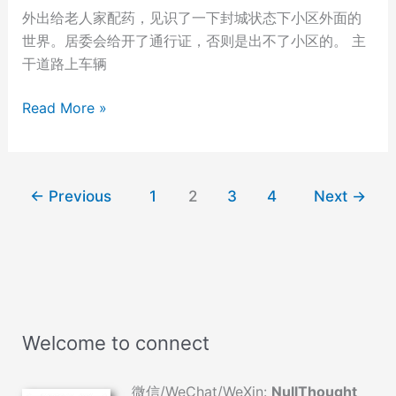
外出给老人家配药，见识了一下封城状态下小区外面的
世界。居委会给开了通行证，否则是出不了小区的。 主
干道路上车辆
外
Read More »
面
的
世
←
Previous
1
2
3
4
Next
→
界
Welcome to connect
微信/WeChat/WeXin:
NullThought