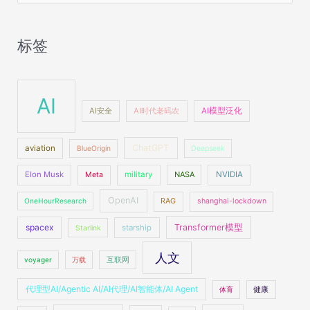
索
：
标签
AI
AI安全
AI时代老码农
AI模型泛化
ChatGPT
aviation
BlueOrigin
Deepseek
Elon Musk
military
NASA
NVIDIA
Meta
OpenAI
OneHourResearch
RAG
shanghai-lockdown
spacex
Transformer模型
starship
Starlink
人文
voyager
万载
互联网
代理型AI/Agentic AI/AI代理/AI智能体/AI Agent
体育
健康