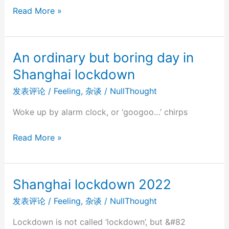
木
Read More »
耳
An ordinary but boring day in
Shanghai lockdown
发表评论
/
Feeling
,
杂谈
/
NullThought
Woke up by alarm clock, or ‘googoo…’ chirps
An
Read More »
ordinary
but
boring
Shanghai lockdown 2022
day
发表评论
/
Feeling
,
杂谈
/
NullThought
in
Shanghai
Lockdown is not called ‘lockdown’, but &#82