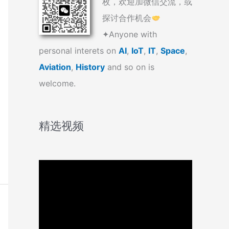
枚，欢迎加微信交流，或
探讨合作机会
✦Anyone with
personal interets on
AI
,
IoT
,
IT
,
Space
,
Aviation
,
History
and so on is
welcome.
精选视频