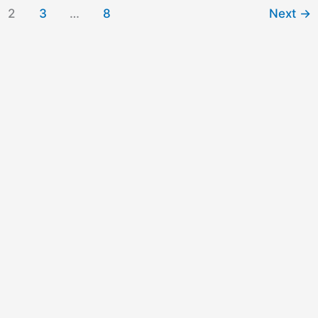
2
3
…
8
Next
→