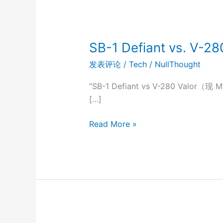
SB-1 Defiant vs. V-
发表评论
/
Tech
/
NullThought
“SB-1 Defiant vs V-280 V
[…]
SB-
Read More »
1
Defiant
vs.
V-
280
Valor（现
MV-