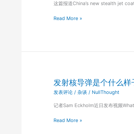
这篇报道China’s new stealth jet coat
用
Read More »
丝
瓜
络
（loofah）
做
飞
机
隐
发射核导弹是个什么样
身
发表评论
/
杂谈
/
NullThought
涂
层
记者Sam Eckholm近日发布视频What It’s
材
料？
发
Read More »
射