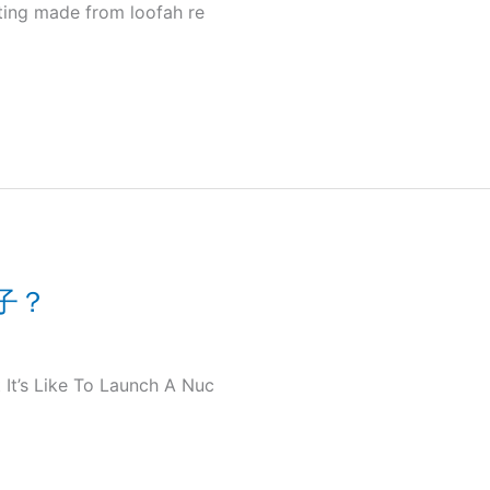
ing made from loofah re
子？
 Like To Launch A Nuc