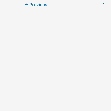
度
综
←
Previous
1
嵌
合
入
分
到
析
核
报
心
告
工
（ChatGPT
作
Deep
流
Research）