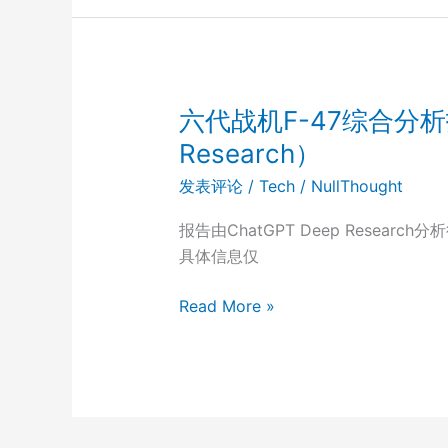
应
用
大
模
型：
六代战机F-47综合分析报
不
Research）
只
发表评论
/
Tech
/
NullThought
是
外
报告由ChatGPT Deep Resea
围
具体信息仅
工
具，
六
Read More »
而
代
是
战
可
机
被
F-
深
47