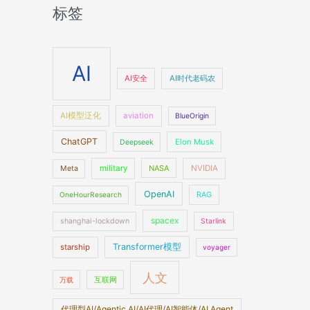
标签
AI
AI安全
AI时代老码农
AI模型泛化
aviation
BlueOrigin
ChatGPT
Elon Musk
Deepseek
military
NASA
NVIDIA
Meta
OpenAI
OneHourResearch
RAG
spacex
shanghai-lockdown
Starlink
Transformer模型
starship
voyager
人文
万载
互联网
代理型AI/Agentic AI/AI代理/AI智能体/AI Agent