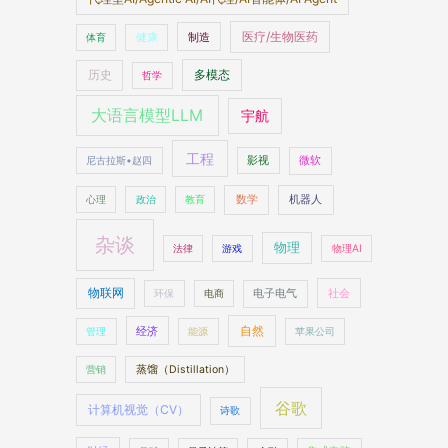
医疗/生物医药
制造
体育
健康
多模态
历史
哲学
大语言模型LLM
宇航
工程
尼古拉斯•赵四
影视
微软
数学
机器人
心理
政治
教育
杂谈
物理
法律
游戏
物理AI
物联网
社会
环保
电商
电子电气
自然
经济
管理
能源
苹果公司
营销
蒸馏（Distillation）
谷歌
计算机视觉（CV）
诗歌