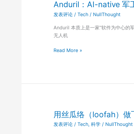
75）
Anduril：AI-native
发表评论
/
Tech
/
NullThought
Anduril 本质上是一家“软件为中心的军
无人机
Anduril：
Read More »
AI-
native
军
工
企
业
用丝瓜络（loofah）
发表评论
/
Tech
,
科学
/
NullThought