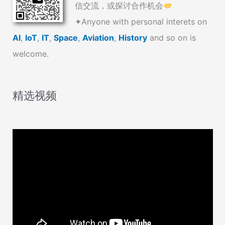
信交流，或探讨合作机会
✦Anyone with personal interets on
AI
,
IoT
,
IT
,
Space
,
Aviation
,
History
and so on is
welcome.
精选视频