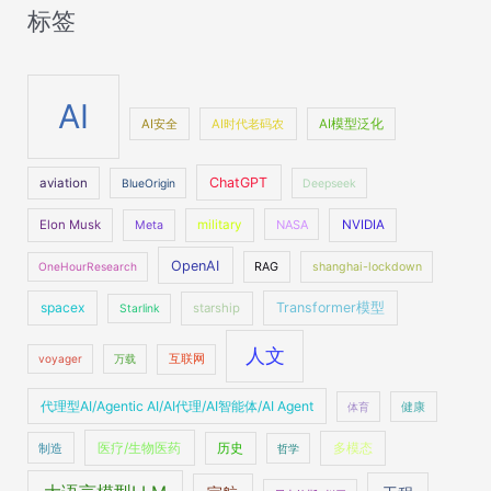
标签
AI
AI安全
AI时代老码农
AI模型泛化
ChatGPT
aviation
BlueOrigin
Deepseek
Elon Musk
military
NASA
NVIDIA
Meta
OpenAI
OneHourResearch
RAG
shanghai-lockdown
spacex
Transformer模型
starship
Starlink
人文
voyager
万载
互联网
代理型AI/Agentic AI/AI代理/AI智能体/AI Agent
体育
健康
医疗/生物医药
多模态
制造
历史
哲学