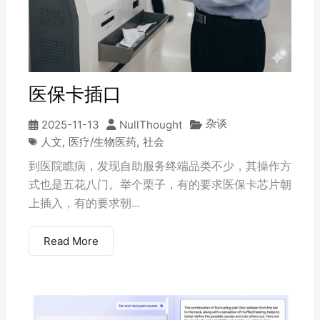
医保卡插口
杂谈
2025-11-13
NullThought
人文
,
医疗/生物医药
,
社会
到医院瞧病，发现自助服务终端品类不少，其操作方
式也是五花八门。举个栗子，有的要求医保卡芯片朝
上插入，有的要求朝...
Read More