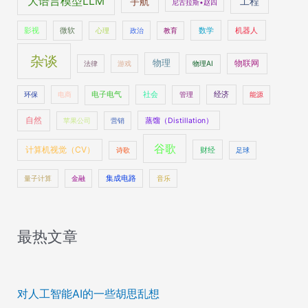
大语言模型LLM
工程
宇航
尼古拉斯•赵四
数学
机器人
影视
微软
心理
政治
教育
杂谈
物理
物联网
法律
游戏
物理AI
社会
经济
环保
电商
电子电气
管理
能源
自然
苹果公司
营销
蒸馏（Distillation）
谷歌
计算机视觉（CV）
财经
诗歌
足球
量子计算
金融
集成电路
音乐
最热文章
对人工智能AI的一些胡思乱想