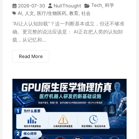
Tech
科学
2026-07-30
NullThought
,
AI
,
人文
,
医疗/生物医药
,
教育
,
社会
“AI让人认知卸载”？这一判断基本成立，但还不够准
确。更完整的说法应该是： AI正在把人类的认知卸
载，从记忆和...
Read More