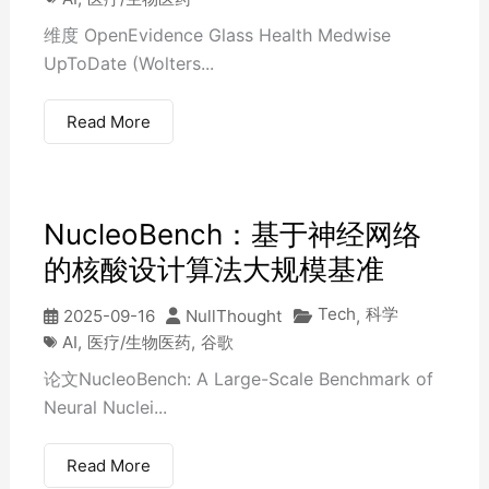
维度 OpenEvidence Glass Health Medwise
UpToDate (Wolters...
Read More
NucleoBench：基于神经网络
的核酸设计算法大规模基准
Tech
科学
2025-09-16
NullThought
,
AI
,
医疗/生物医药
,
谷歌
论文NucleoBench: A Large-Scale Benchmark of
Neural Nuclei...
Read More