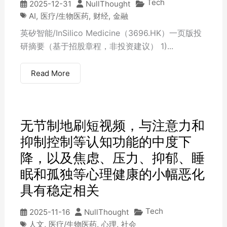
Tech
2025-12-31
NullThought
AI
,
医疗/生物医药
,
财经
,
金融
英矽智能/InSilico Medicine（3696.HK）一页版投
研摘要（基于招股章程，非投资建议） 1)...
Read More
无节制地刷短视频，与注意力和
抑制控制等认知功能的中度下
降，以及焦虑、压力、抑郁、睡
眠和孤独等心理健康的小幅恶化
具有稳定相关
Tech
2025-11-16
NullThought
人文
,
医疗/生物医药
,
心理
,
社会