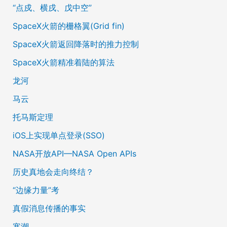
“点戍、横戌、戊中空”
SpaceX火箭的栅格翼(Grid fin)
SpaceX火箭返回降落时的推力控制
SpaceX火箭精准着陆的算法
龙河
马云
托马斯定理
iOS上实现单点登录(SSO)
NASA开放API—NASA Open APIs
历史真地会走向终结？
“边缘力量”考
真假消息传播的事实
寒潮