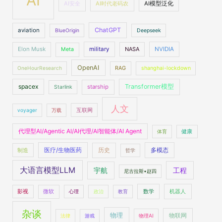
AI
AI安全
AI时代老码农
AI模型泛化
ChatGPT
aviation
BlueOrigin
Deepseek
Elon Musk
military
NASA
NVIDIA
Meta
OpenAI
OneHourResearch
RAG
shanghai-lockdown
spacex
Transformer模型
starship
Starlink
人文
voyager
万载
互联网
代理型AI/Agentic AI/AI代理/AI智能体/AI Agent
体育
健康
医疗/生物医药
多模态
制造
历史
哲学
大语言模型LLM
工程
宇航
尼古拉斯•赵四
数学
机器人
影视
微软
心理
政治
教育
杂谈
物理
物联网
法律
游戏
物理AI