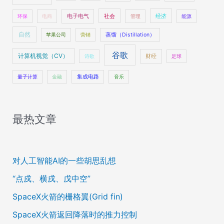
社会
经济
环保
电商
电子电气
管理
能源
自然
苹果公司
营销
蒸馏（Distillation）
谷歌
计算机视觉（CV）
财经
诗歌
足球
量子计算
金融
集成电路
音乐
最热文章
对人工智能AI的一些胡思乱想
“点戍、横戌、戊中空”
SpaceX火箭的栅格翼(Grid fin)
SpaceX火箭返回降落时的推力控制