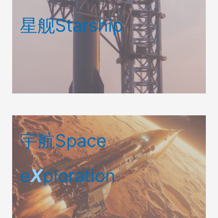
星舰Starship
宇航Space
e
X
ploration