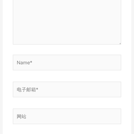
入...
Name*
电
子
邮
箱
网
*
站