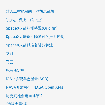
对人工智能AI的一些胡思乱想
“点戍、横戌、戊中空”
SpaceX火箭的栅格翼(Grid fin)
SpaceX火箭返回降落时的推力控制
SpaceX火箭精准着陆的算法
龙河
马云
托马斯定理
iOS上实现单点登录(SSO)
NASA开放API—NASA Open APIs
历史真地会走向终结？
“边缘力量”考