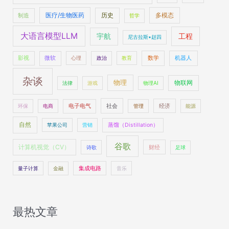
医疗/生物医药
多模态
制造
历史
哲学
大语言模型LLM
工程
宇航
尼古拉斯•赵四
数学
机器人
影视
微软
心理
政治
教育
杂谈
物理
物联网
法律
游戏
物理AI
社会
经济
环保
电商
电子电气
管理
能源
自然
苹果公司
营销
蒸馏（Distillation）
谷歌
计算机视觉（CV）
财经
诗歌
足球
量子计算
金融
集成电路
音乐
最热文章