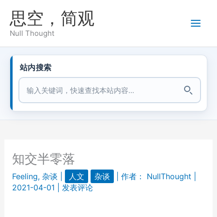
跳
思空，简观
至
内
Null Thought
容
站内搜索
站内搜索
知交半零落
Feeling
,
杂谈
|
人文
杂谈
| 作者：
NullThought
|
2021-04-01
|
发表评论