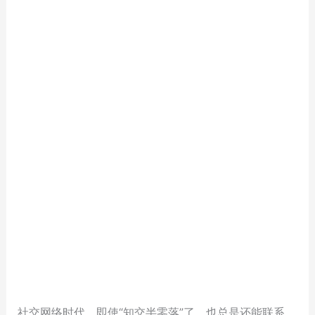
社交网络时代，即使“知交半零落”了，也总是还能联系