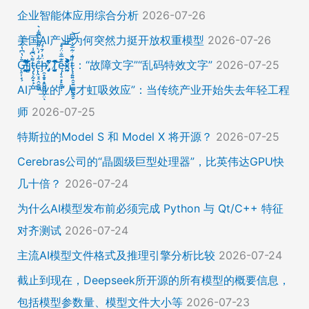
企业智能体应用综合分析
2026-07-26
美国AI产业为何突然力挺开放权重模型
2026-07-26
Ḡ̵̨̠͎̘͕̍̔͆̔͋͑͠ļ̸͍͈͉̞̊̑̃̉̔̍̾̈̚į̵̡̙̯͇̲̱̯̱̒͂͋̄t̴̡̢͕̰̟̙͌̀͆̐͑c̶̨̢̤̞̠̭̮̳̼̠̄͋͗̒̀̋͂͌̃͆͌͑͛ḩ̶̯͙̱̥̟̱̘͖̱̤͕̤̈́͑́̄̉́ͅ ̸̡̡̛̜̣̝̓̀͛̇̂̚T̸̗̞̰̪̤̭͙̹͆̽̌̀̾͝͝ę̴̡̣̠͙̙̱̼̬̣̑͊̅̐̈́̊͠͝͠x̴̪̫͎̓͗͐̃̄̐̀͋͛͐t̴̢̧͍͍̭̠͍̳͚̫̼̭̠̎̋͑͋̅̌͑̌̏͆͘̚͝：“故障文字”“乱码特效文字”
2026-07-25
AI产业的“人才虹吸效应”：当传统产业开始失去年轻工程
师
2026-07-25
特斯拉的Model S 和 Model X 将开源？
2026-07-25
Cerebras公司的“晶圆级巨型处理器”，比英伟达GPU快
几十倍？
2026-07-24
为什么AI模型发布前必须完成 Python 与 Qt/C++ 特征
对齐测试
2026-07-24
主流AI模型文件格式及推理引擎分析比较
2026-07-24
截止到现在，Deepseek所开源的所有模型的概要信息，
包括模型参数量、模型文件大小等
2026-07-23