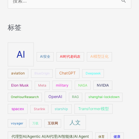
索
：
标签
AI
AI安全
AI时代老码农
AI模型泛化
ChatGPT
aviation
BlueOrigin
Deepseek
Elon Musk
military
NASA
NVIDIA
Meta
OpenAI
OneHourResearch
RAG
shanghai-lockdown
spacex
Transformer模型
starship
Starlink
人文
voyager
万载
互联网
代理型AI/Agentic AI/AI代理/AI智能体/AI Agent
体育
健康