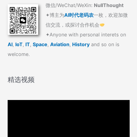
微信/WeChat/WeXin:
NullThought
✦博主为
AI时代老码农
一枚，欢迎加微
信交流，或探讨合作机会
✦Anyone with personal interets on
AI
,
IoT
,
IT
,
Space
,
Aviation
,
History
and so on is
welcome.
精选视频