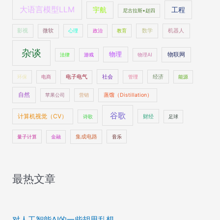
大语言模型LLM
工程
宇航
尼古拉斯•赵四
数学
机器人
影视
微软
心理
政治
教育
杂谈
物理
物联网
法律
游戏
物理AI
社会
经济
环保
电商
电子电气
管理
能源
自然
苹果公司
营销
蒸馏（Distillation）
谷歌
计算机视觉（CV）
财经
诗歌
足球
量子计算
金融
集成电路
音乐
最热文章
对人工智能AI的一些胡思乱想