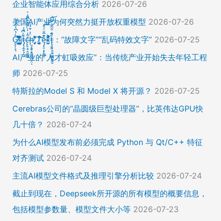
企业智能体应用综合分析
2026-07-26
美国AI产业为何突然力挺开放权重模型
2026-07-26
Ḡ̵̨̠͎̘͕̍̔͆̔͋͑͠ļ̸͍͈͉̞̊̑̃̉̔̍̾̈̚į̵̡̙̯͇̲̱̯̱̒͂͋̄t̴̡̢͕̰̟̙͌̀͆̐͑c̶̨̢̤̞̠̭̮̳̼̠̄͋͗̒̀̋͂͌̃͆͌͑͛ḩ̶̯͙̱̥̟̱̘͖̱̤͕̤̈́͑́̄̉́ͅ ̸̡̡̛̜̣̝̓̀͛̇̂̚T̸̗̞̰̪̤̭͙̹͆̽̌̀̾͝͝ę̴̡̣̠͙̙̱̼̬̣̑͊̅̐̈́̊͠͝͠x̴̪̫͎̓͗͐̃̄̐̀͋͛͐t̴̢̧͍͍̭̠͍̳͚̫̼̭̠̎̋͑͋̅̌͑̌̏͆͘̚͝：“故障文字”“乱码特效文字”
2026-07-25
AI产业的“人才虹吸效应”：当传统产业开始失去年轻工程
师
2026-07-25
特斯拉的Model S 和 Model X 将开源？
2026-07-25
Cerebras公司的“晶圆级巨型处理器”，比英伟达GPU快
几十倍？
2026-07-24
为什么AI模型发布前必须完成 Python 与 Qt/C++ 特征
对齐测试
2026-07-24
主流AI模型文件格式及推理引擎分析比较
2026-07-24
截止到现在，Deepseek所开源的所有模型的概要信息，
包括模型参数量、模型文件大小等
2026-07-23