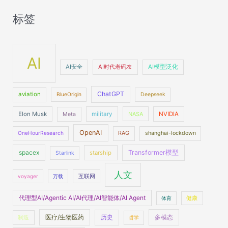
：
标签
AI
AI安全
AI时代老码农
AI模型泛化
ChatGPT
aviation
BlueOrigin
Deepseek
Elon Musk
military
NASA
NVIDIA
Meta
OpenAI
OneHourResearch
RAG
shanghai-lockdown
spacex
Transformer模型
starship
Starlink
人文
voyager
万载
互联网
代理型AI/Agentic AI/AI代理/AI智能体/AI Agent
体育
健康
医疗/生物医药
多模态
制造
历史
哲学