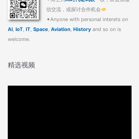
信交流，或探讨合作机会
✦Anyone with personal interets on
AI
,
IoT
,
IT
,
Space
,
Aviation
,
History
and so on is
welcome.
精选视频