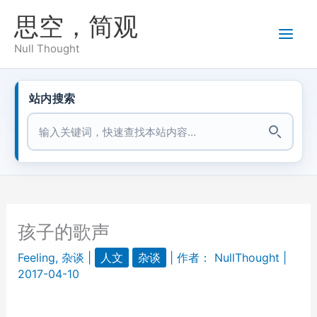
跳
思空，简观
至
内
Null Thought
容
站内搜索
站内搜索
孩子的歌声
Feeling
,
杂谈
|
人文
杂谈
| 作者：
NullThought
|
2017-04-10