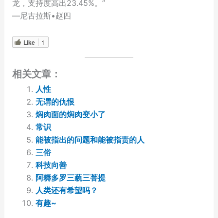
龙，支持度高出23.45%。”
—尼古拉斯•赵四
Like
1
相关文章：
人性
无谓的仇恨
焖肉面的焖肉变小了
常识
能被指出的问题和能被指责的人
三俗
科技向善
阿耨多罗三藐三菩提
人类还有希望吗？
有趣~