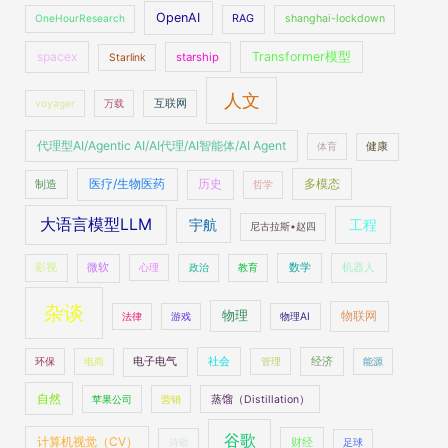
OpenAI
OneHourResearch
RAG
shanghai-lockdown
spacex
Transformer模型
starship
Starlink
人文
voyager
万载
互联网
代理型AI/Agentic AI/AI代理/AI智能体/AI Agent
体育
健康
医疗/生物医药
多模态
制造
历史
哲学
大语言模型LLM
工程
宇航
尼古拉斯•赵四
数学
机器人
影视
微软
心理
政治
教育
杂谈
物理
物联网
法律
游戏
物理AI
社会
经济
环保
电商
电子电气
管理
能源
自然
苹果公司
营销
蒸馏（Distillation）
谷歌
计算机视觉（CV）
财经
诗歌
足球