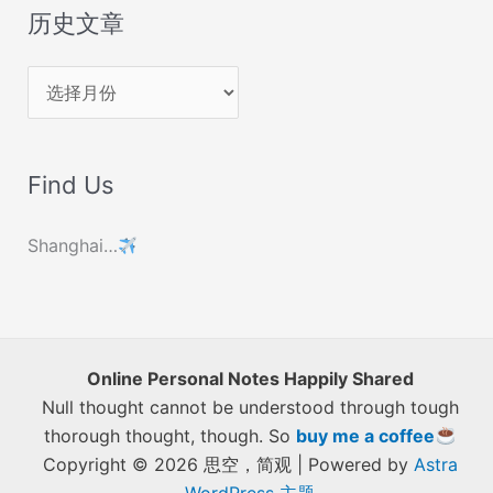
历史文章
历
史
文
Find Us
章
Shanghai…
Online Personal Notes Happily Shared
Null thought cannot be understood through tough
thorough thought, though. So
buy me a coffee
Copyright © 2026 思空，简观 | Powered by
Astra