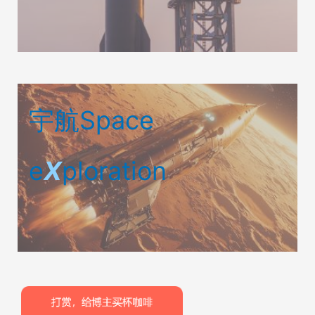
宇航Space
e
X
ploration