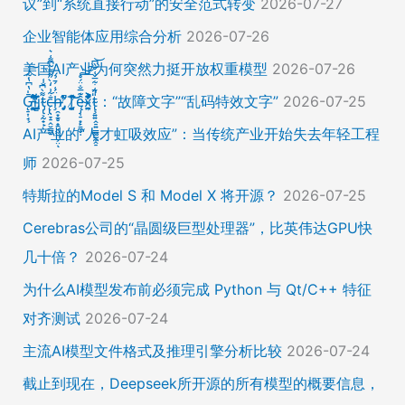
议”到“系统直接行动”的安全范式转变
2026-07-27
企业智能体应用综合分析
2026-07-26
美国AI产业为何突然力挺开放权重模型
2026-07-26
Ḡ̵̨̠͎̘͕̍̔͆̔͋͑͠ļ̸͍͈͉̞̊̑̃̉̔̍̾̈̚į̵̡̙̯͇̲̱̯̱̒͂͋̄t̴̡̢͕̰̟̙͌̀͆̐͑c̶̨̢̤̞̠̭̮̳̼̠̄͋͗̒̀̋͂͌̃͆͌͑͛ḩ̶̯͙̱̥̟̱̘͖̱̤͕̤̈́͑́̄̉́ͅ ̸̡̡̛̜̣̝̓̀͛̇̂̚T̸̗̞̰̪̤̭͙̹͆̽̌̀̾͝͝ę̴̡̣̠͙̙̱̼̬̣̑͊̅̐̈́̊͠͝͠x̴̪̫͎̓͗͐̃̄̐̀͋͛͐t̴̢̧͍͍̭̠͍̳͚̫̼̭̠̎̋͑͋̅̌͑̌̏͆͘̚͝：“故障文字”“乱码特效文字”
2026-07-25
AI产业的“人才虹吸效应”：当传统产业开始失去年轻工程
师
2026-07-25
特斯拉的Model S 和 Model X 将开源？
2026-07-25
Cerebras公司的“晶圆级巨型处理器”，比英伟达GPU快
几十倍？
2026-07-24
为什么AI模型发布前必须完成 Python 与 Qt/C++ 特征
对齐测试
2026-07-24
主流AI模型文件格式及推理引擎分析比较
2026-07-24
截止到现在，Deepseek所开源的所有模型的概要信息，