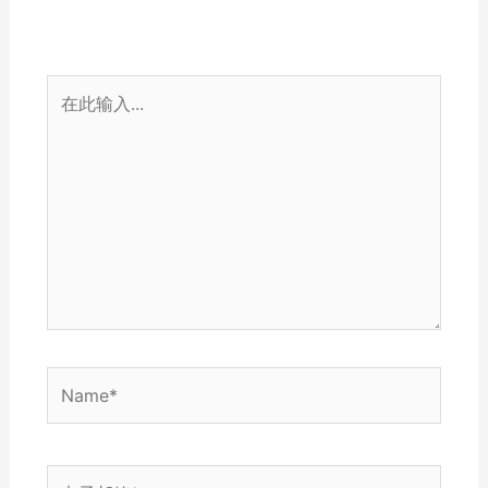
在
此
输
入...
Name*
电