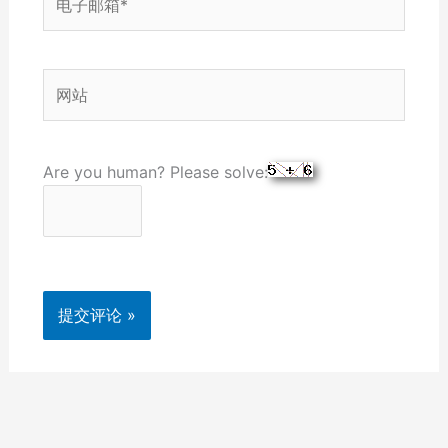
子
邮
箱
网
*
站
Are you human? Please solve: