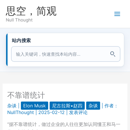
跳
思空，简观
至
内
Null Thought
容
站内搜索
站内搜索
不靠谱统计
杂谈
|
Elon Musk
尼古拉斯•赵四
杂谈
| 作者：
NullThought
|
2025-02-12
|
发表评论
“据不靠谱统计，做过企业的人往往更加认同懂王和马一