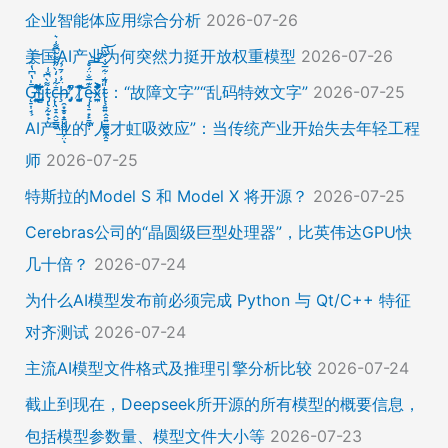
企业智能体应用综合分析
2026-07-26
美国AI产业为何突然力挺开放权重模型
2026-07-26
Ḡ̵̨̠͎̘͕̍̔͆̔͋͑͠ļ̸͍͈͉̞̊̑̃̉̔̍̾̈̚į̵̡̙̯͇̲̱̯̱̒͂͋̄t̴̡̢͕̰̟̙͌̀͆̐͑c̶̨̢̤̞̠̭̮̳̼̠̄͋͗̒̀̋͂͌̃͆͌͑͛ḩ̶̯͙̱̥̟̱̘͖̱̤͕̤̈́͑́̄̉́ͅ ̸̡̡̛̜̣̝̓̀͛̇̂̚T̸̗̞̰̪̤̭͙̹͆̽̌̀̾͝͝ę̴̡̣̠͙̙̱̼̬̣̑͊̅̐̈́̊͠͝͠x̴̪̫͎̓͗͐̃̄̐̀͋͛͐t̴̢̧͍͍̭̠͍̳͚̫̼̭̠̎̋͑͋̅̌͑̌̏͆͘̚͝：“故障文字”“乱码特效文字”
2026-07-25
AI产业的“人才虹吸效应”：当传统产业开始失去年轻工程
师
2026-07-25
特斯拉的Model S 和 Model X 将开源？
2026-07-25
Cerebras公司的“晶圆级巨型处理器”，比英伟达GPU快
几十倍？
2026-07-24
为什么AI模型发布前必须完成 Python 与 Qt/C++ 特征
对齐测试
2026-07-24
主流AI模型文件格式及推理引擎分析比较
2026-07-24
截止到现在，Deepseek所开源的所有模型的概要信息，
包括模型参数量、模型文件大小等
2026-07-23