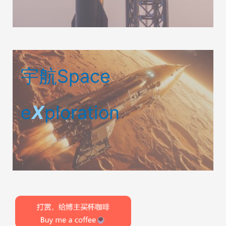
宇航Space
e
X
ploration