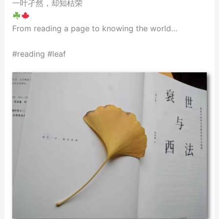
一叶孑然，却知枯荣
From reading a page to knowing the world…
#reading #leaf