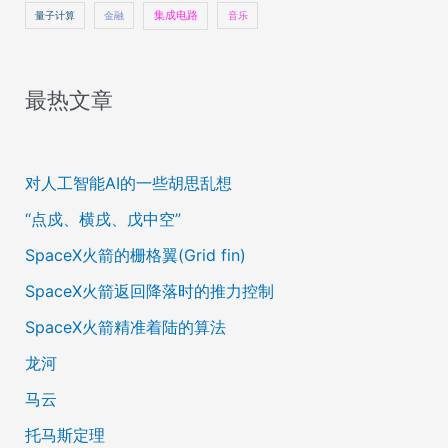
量子计算
金融
集成电路
音乐
最热文章
对人工智能AI的一些胡思乱想
“点戍、横戌、戊中空”
SpaceX火箭的栅格翼(Grid fin)
SpaceX火箭返回降落时的推力控制
SpaceX火箭精准着陆的算法
龙河
马云
托马斯定理