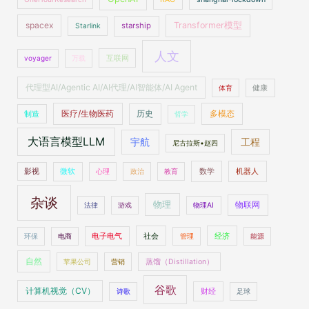
spacex
Transformer模型
starship
Starlink
人文
voyager
万载
互联网
代理型AI/Agentic AI/AI代理/AI智能体/AI Agent
体育
健康
医疗/生物医药
多模态
制造
历史
哲学
大语言模型LLM
工程
宇航
尼古拉斯•赵四
数学
机器人
影视
微软
心理
政治
教育
杂谈
物理
物联网
法律
游戏
物理AI
社会
经济
环保
电商
电子电气
管理
能源
自然
苹果公司
营销
蒸馏（Distillation）
谷歌
计算机视觉（CV）
财经
诗歌
足球