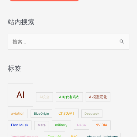
站内搜索
搜
索
：
标签
AI
AI安全
AI时代老码农
AI模型泛化
ChatGPT
aviation
BlueOrigin
Deepseek
Elon Musk
military
NASA
NVIDIA
Meta
OpenAI
OneHourResearch
RAG
shanghai-lockdown