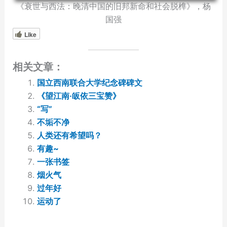
《衰世与西法：晚清中国的旧邦新命和社会脱榫》，杨
国强
Like
相关文章：
国立西南联合大学纪念碑碑文
《望江南·皈依三宝赞》
“写”
不垢不净
人类还有希望吗？
有趣~
一张书签
烟火气
过年好
运动了