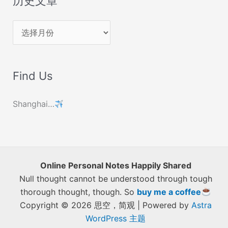
历史文章
历
史
文
Find Us
章
Shanghai…
Online Personal Notes Happily Shared
Null thought cannot be understood through tough
thorough thought, though. So
buy me a coffee
Copyright © 2026 思空，简观 | Powered by
Astra
WordPress 主题