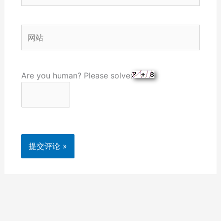
邮
箱
网
*
站
Are you human? Please solve: