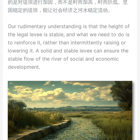
的是对堤坝进行加固，而不是时而加高，时而扒低。坚
固稳定的堤坝，能让社会经济之河水稳定流动。
Our rudimentary understanding is that the height of
the legal levee is stable, and what we need to do is
to reinforce it, rather than intermittently raising or
lowering it. A solid and stable levee can ensure the
stable flow of the river of social and economic
development.