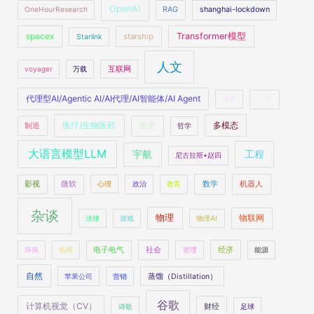
OpenAI
OneHourResearch
RAG
shanghai-lockdown
spacex
Transformer模型
starship
Starlink
人文
voyager
万载
互联网
代理型AI/Agentic AI/AI代理/AI智能体/AI Agent
体育
健康
医疗/生物医药
多模态
制造
历史
哲学
大语言模型LLM
工程
宇航
尼古拉斯•赵四
数学
机器人
影视
微软
心理
政治
教育
杂谈
物理
物联网
法律
游戏
物理AI
社会
经济
环保
电商
电子电气
管理
能源
自然
苹果公司
营销
蒸馏（Distillation）
谷歌
计算机视觉（CV）
财经
诗歌
足球