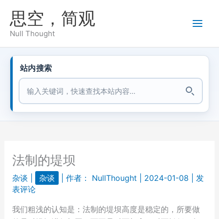
跳
思空，简观
至
内
Null Thought
容
站内搜索
站内搜索
法制的堤坝
杂谈
|
杂谈
| 作者：
NullThought
|
2024-01-08
|
发
表评论
我们粗浅的认知是：法制的堤坝高度是稳定的，所要做