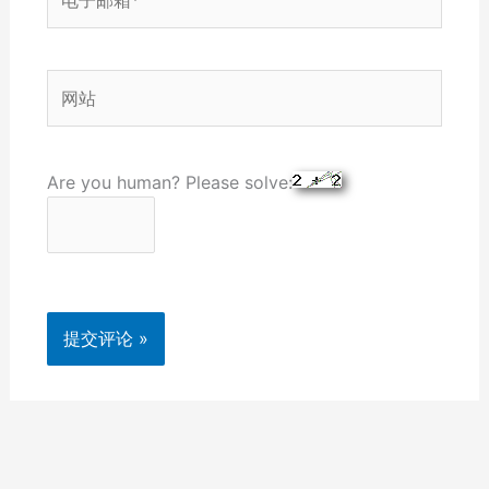
子
邮
箱
网
*
站
Are you human? Please solve: