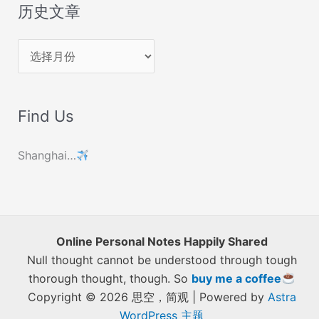
历史文章
历
史
文
Find Us
章
Shanghai…
Online Personal Notes Happily Shared
Null thought cannot be understood through tough
thorough thought, though. So
buy me a coffee
Copyright © 2026 思空，简观 | Powered by
Astra
WordPress 主题