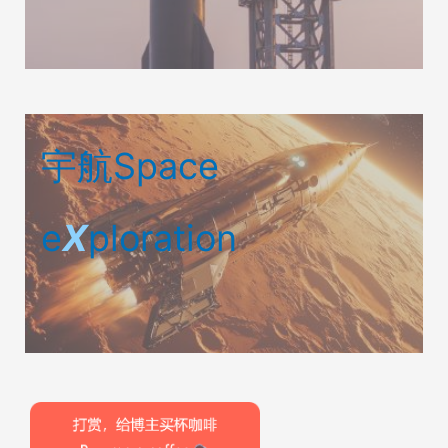
宇航Space
e
X
ploration