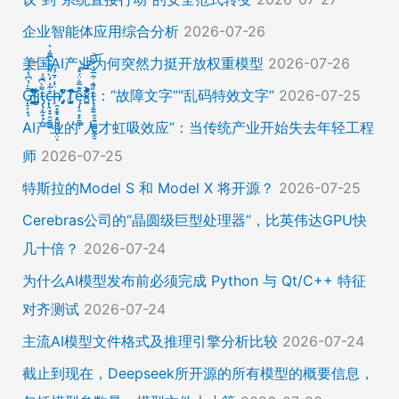
企业智能体应用综合分析
2026-07-26
美国AI产业为何突然力挺开放权重模型
2026-07-26
Ḡ̵̨̠͎̘͕̍̔͆̔͋͑͠ļ̸͍͈͉̞̊̑̃̉̔̍̾̈̚į̵̡̙̯͇̲̱̯̱̒͂͋̄t̴̡̢͕̰̟̙͌̀͆̐͑c̶̨̢̤̞̠̭̮̳̼̠̄͋͗̒̀̋͂͌̃͆͌͑͛ḩ̶̯͙̱̥̟̱̘͖̱̤͕̤̈́͑́̄̉́ͅ ̸̡̡̛̜̣̝̓̀͛̇̂̚T̸̗̞̰̪̤̭͙̹͆̽̌̀̾͝͝ę̴̡̣̠͙̙̱̼̬̣̑͊̅̐̈́̊͠͝͠x̴̪̫͎̓͗͐̃̄̐̀͋͛͐t̴̢̧͍͍̭̠͍̳͚̫̼̭̠̎̋͑͋̅̌͑̌̏͆͘̚͝：“故障文字”“乱码特效文字”
2026-07-25
AI产业的“人才虹吸效应”：当传统产业开始失去年轻工程
师
2026-07-25
特斯拉的Model S 和 Model X 将开源？
2026-07-25
Cerebras公司的“晶圆级巨型处理器”，比英伟达GPU快
几十倍？
2026-07-24
为什么AI模型发布前必须完成 Python 与 Qt/C++ 特征
对齐测试
2026-07-24
主流AI模型文件格式及推理引擎分析比较
2026-07-24
截止到现在，Deepseek所开源的所有模型的概要信息，