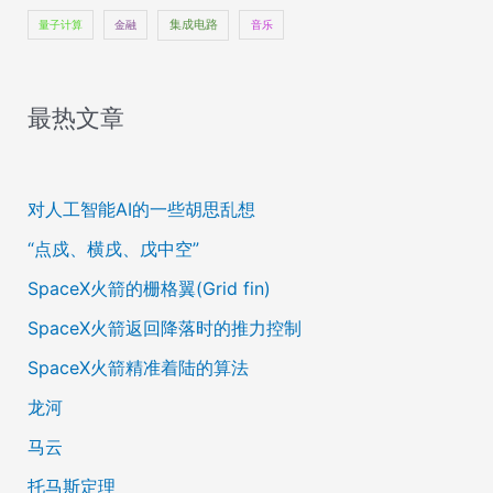
量子计算
金融
集成电路
音乐
最热文章
对人工智能AI的一些胡思乱想
“点戍、横戌、戊中空”
SpaceX火箭的栅格翼(Grid fin)
SpaceX火箭返回降落时的推力控制
SpaceX火箭精准着陆的算法
龙河
马云
托马斯定理