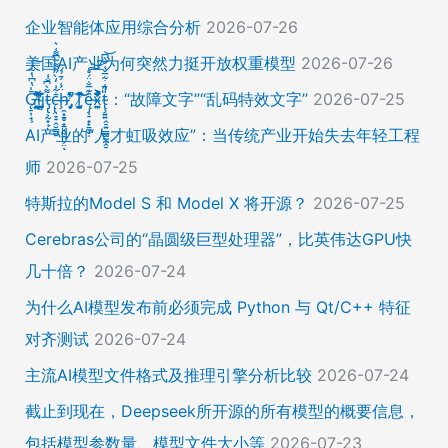
企业智能体应用综合分析
2026-07-26
美国AI产业为何突然力挺开放权重模型
2026-07-26
Ḡ̵̨̠͎̘͕̍̔͆̔͋͑͠ļ̸͍͈͉̞̊̑̃̉̔̍̾̈̚į̵̡̙̯͇̲̱̯̱̒͂͋̄t̴̡̢͕̰̟̙͌̀͆̐͑c̶̨̢̤̞̠̭̮̳̼̠̄͋͗̒̀̋͂͌̃͆͌͑͛ḩ̶̯͙̱̥̟̱̘͖̱̤͕̤̈́͑́̄̉́ͅ ̸̡̡̛̜̣̝̓̀͛̇̂̚T̸̗̞̰̪̤̭͙̹͆̽̌̀̾͝͝ę̴̡̣̠͙̙̱̼̬̣̑͊̅̐̈́̊͠͝͠x̴̪̫͎̓͗͐̃̄̐̀͋͛͐t̴̢̧͍͍̭̠͍̳͚̫̼̭̠̎̋͑͋̅̌͑̌̏͆͘̚͝：“故障文字”“乱码特效文字”
2026-07-25
AI产业的“人才虹吸效应”：当传统产业开始失去年轻工程
师
2026-07-25
特斯拉的Model S 和 Model X 将开源？
2026-07-25
Cerebras公司的“晶圆级巨型处理器”，比英伟达GPU快
几十倍？
2026-07-24
为什么AI模型发布前必须完成 Python 与 Qt/C++ 特征
对齐测试
2026-07-24
主流AI模型文件格式及推理引擎分析比较
2026-07-24
截止到现在，Deepseek所开源的所有模型的概要信息，
包括模型参数量、模型文件大小等
2026-07-23