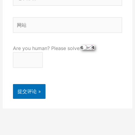
子
邮
箱
网
*
站
Are you human? Please solve: