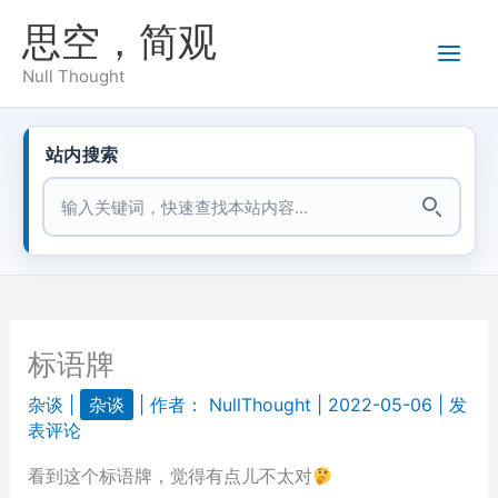
跳
思空，简观
至
内
Null Thought
容
站内搜索
站内搜索
标语牌
杂谈
|
杂谈
| 作者：
NullThought
|
2022-05-06
|
发
表评论
看到这个标语牌，觉得有点儿不太对