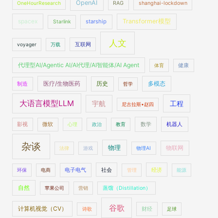
OpenAI
OneHourResearch
RAG
shanghai-lockdown
spacex
Transformer模型
starship
Starlink
人文
voyager
万载
互联网
代理型AI/Agentic AI/AI代理/AI智能体/AI Agent
体育
健康
医疗/生物医药
多模态
制造
历史
哲学
大语言模型LLM
工程
宇航
尼古拉斯•赵四
数学
机器人
影视
微软
心理
政治
教育
杂谈
物理
物联网
法律
游戏
物理AI
社会
经济
环保
电商
电子电气
管理
能源
自然
苹果公司
营销
蒸馏（Distillation）
谷歌
计算机视觉（CV）
财经
诗歌
足球