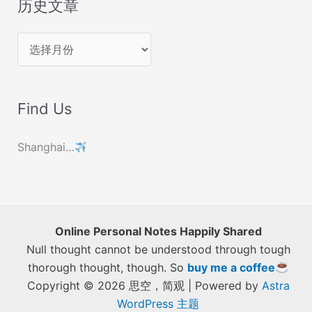
历史文章
历
史
文
Find Us
章
Shanghai…
Online Personal Notes Happily Shared
Null thought cannot be understood through tough
thorough thought, though. So
buy me a coffee
Copyright © 2026 思空，简观 | Powered by
Astra
WordPress 主题