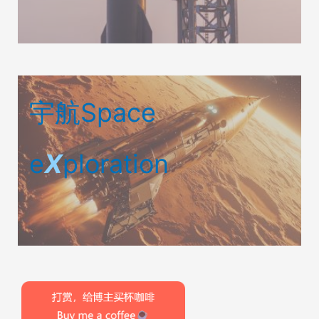
宇航Space
e
X
ploration