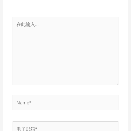
在
此
输
入...
Name*
电