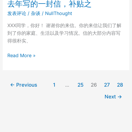
去年写的一封信，补贴之
诉
发表评论
/
杂谈
/
NullThought
Google
所
XXX同学，你好！ 谢谢你的来信。你的来信让我们了解
涉
到了你的家庭、生活以及学习情况。信的大部分内容写
及
得很朴实、
的
技
去
Read More »
术
年
点
写
的
←
Previous
1
…
25
26
27
28
一
封
Next
→
信，
补
贴
之