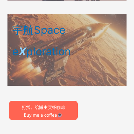
宇航Space
e
X
ploration