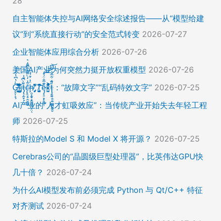
28
自主智能体失控与AI网络安全综述报告——从“模型给建
议”到“系统直接行动”的安全范式转变
2026-07-27
企业智能体应用综合分析
2026-07-26
美国AI产业为何突然力挺开放权重模型
2026-07-26
Ḡ̵̨̠͎̘͕̍̔͆̔͋͑͠ļ̸͍͈͉̞̊̑̃̉̔̍̾̈̚į̵̡̙̯͇̲̱̯̱̒͂͋̄t̴̡̢͕̰̟̙͌̀͆̐͑c̶̨̢̤̞̠̭̮̳̼̠̄͋͗̒̀̋͂͌̃͆͌͑͛ḩ̶̯͙̱̥̟̱̘͖̱̤͕̤̈́͑́̄̉́ͅ ̸̡̡̛̜̣̝̓̀͛̇̂̚T̸̗̞̰̪̤̭͙̹͆̽̌̀̾͝͝ę̴̡̣̠͙̙̱̼̬̣̑͊̅̐̈́̊͠͝͠x̴̪̫͎̓͗͐̃̄̐̀͋͛͐t̴̢̧͍͍̭̠͍̳͚̫̼̭̠̎̋͑͋̅̌͑̌̏͆͘̚͝：“故障文字”“乱码特效文字”
2026-07-25
AI产业的“人才虹吸效应”：当传统产业开始失去年轻工程
师
2026-07-25
特斯拉的Model S 和 Model X 将开源？
2026-07-25
Cerebras公司的“晶圆级巨型处理器”，比英伟达GPU快
几十倍？
2026-07-24
为什么AI模型发布前必须完成 Python 与 Qt/C++ 特征
对齐测试
2026-07-24