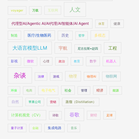
人文
voyager
万载
互联网
代理型AI/Agentic AI/AI代理/AI智能体/AI Agent
体育
健康
医疗/生物医药
多模态
制造
历史
哲学
大语言模型LLM
工程
宇航
尼古拉斯•赵四
数学
机器人
影视
微软
心理
政治
教育
杂谈
物理
物联网
法律
游戏
物理AI
社会
经济
环保
电商
电子电气
管理
能源
自然
苹果公司
营销
蒸馏（Distillation）
谷歌
计算机视觉（CV）
财经
诗歌
足球
量子计算
金融
集成电路
音乐