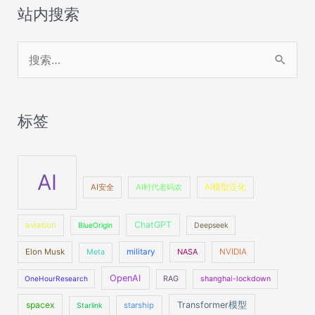
站内搜索
搜
索
：
标签
AI
AI安全
AI时代老码农
AI模型泛化
ChatGPT
aviation
BlueOrigin
Deepseek
Elon Musk
military
NASA
NVIDIA
Meta
OpenAI
OneHourResearch
RAG
shanghai-lockdown
spacex
Transformer模型
starship
Starlink