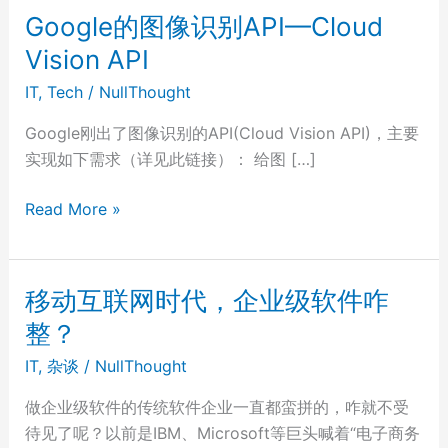
Google的图像识别API—Cloud
Vision API
IT
,
Tech
/
NullThought
Google刚出了图像识别的API(Cloud Vision API)，主要
实现如下需求（详见此链接）： 给图 […]
Google
Read More »
的
图
像
移动互联网时代，企业级软件咋
识
整？
别
API
IT
,
杂谈
/
NullThought
—
做企业级软件的传统软件企业一直都蛮拼的，咋就不受
Cloud
待见了呢？以前是IBM、Microsoft等巨头喊着“电子商务
Vision