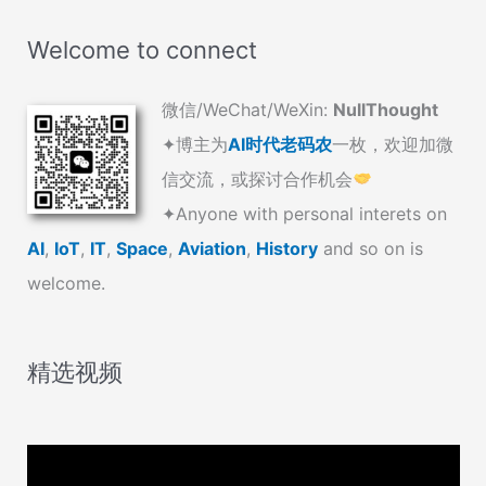
Welcome to connect
微信/WeChat/WeXin:
NullThought
✦博主为
AI时代老码农
一枚，欢迎加微
信交流，或探讨合作机会
✦Anyone with personal interets on
AI
,
IoT
,
IT
,
Space
,
Aviation
,
History
and so on is
welcome.
精选视频