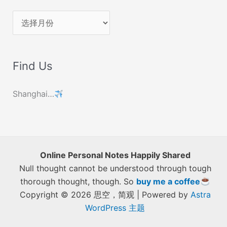
历
史
文
Find Us
章
Shanghai…
Online Personal Notes Happily Shared
Null thought cannot be understood through tough
thorough thought, though. So
buy me a coffee
Copyright © 2026 思空，简观 | Powered by
Astra
WordPress 主题