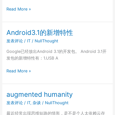
API
移
Read More »
动
互
联
Android3.1的新增特性
网
发表评论
/
IT
/
NullThought
时
代，
Google已经放出Android 3.1的开发包。 Android 3.1开
企
发包的新增特性有：1.USB A
业
级
Android3.1
Read More »
软
的
件
新
咋
增
augmented humanity
整？
特
发表评论
/
IT
,
杂谈
/
NullThought
性
最近经常出现思维短路的情形，是不是个人太依赖云存