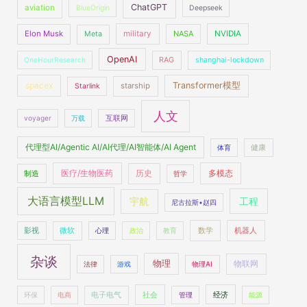
ChatGPT
aviation
BlueOrigin
Deepseek
Elon Musk
military
NASA
NVIDIA
Meta
OpenAI
OneHourResearch
RAG
shanghai-lockdown
spacex
Transformer模型
starship
Starlink
人文
voyager
万载
互联网
代理型AI/Agentic AI/AI代理/AI智能体/AI Agent
体育
健康
医疗/生物医药
多模态
制造
历史
哲学
大语言模型LLM
工程
宇航
尼古拉斯•赵四
数学
机器人
影视
微软
心理
政治
教育
杂谈
物理
物联网
法律
游戏
物理AI
社会
经济
环保
电商
电子电气
管理
能源