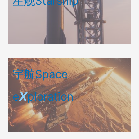
星舰Starship
宇航Space
e
X
ploration