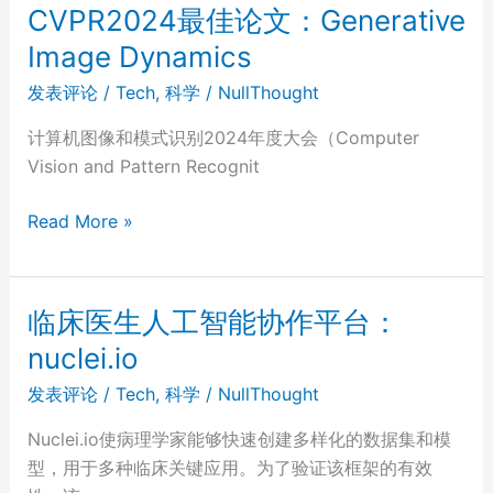
论
CVPR2024最佳论文：Generative
文：
Image Dynamics
Rich
Human
发表评论
/
Tech
,
科学
/
NullThought
Feedback
计算机图像和模式识别2024年度大会（Computer
for
Vision and Pattern Recognit
Text-
to-
CVPR2024
Read More »
Image
最
Generation
佳
论
临床医生人工智能协作平台：
文：
nuclei.io
Generative
Image
发表评论
/
Tech
,
科学
/
NullThought
Dynamics
Nuclei.io使病理学家能够快速创建多样化的数据集和模
型，用于多种临床关键应用。为了验证该框架的有效