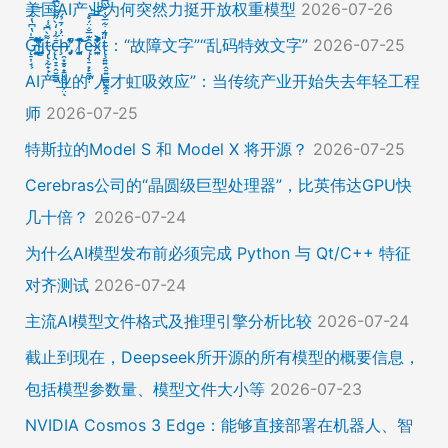
美国AI产业为何突然力挺开放权重模型
2026-07-26
Ḡ̵̨̠͎̘͕̍̔͆̔͋͑͠ļ̸͍͈͉̞̊̑̃̉̔̍̾̈̚į̵̡̙̯͇̲̱̯̱̒͂͋̄t̴̡̢͕̰̟̙͌̀͆̐͑c̶̨̢̤̞̠̭̮̳̼̠̄͋͗̒̀̋͂͌̃͆͌͑͛ḩ̶̯͙̱̥̟̱̘͖̱̤͕̤̈́͑́̄̉́ͅ ̸̡̡̛̜̣̝̓̀͛̇̂̚T̸̗̞̰̪̤̭͙̹͆̽̌̀̾͝͝ę̴̡̣̠͙̙̱̼̬̣̑͊̅̐̈́̊͠͝͠x̴̪̫͎̓͗͐̃̄̐̀͋͛͐t̴̢̧͍͍̭̠͍̳͚̫̼̭̠̎̋͑͋̅̌͑̌̏͆͘̚͝：“故障文字”“乱码特效文字”
2026-07-25
AI产业的“人才虹吸效应”：当传统产业开始失去年轻工程
师
2026-07-25
特斯拉的Model S 和 Model X 将开源？
2026-07-25
Cerebras公司的“晶圆级巨型处理器”，比英伟达GPU快
几十倍？
2026-07-24
为什么AI模型发布前必须完成 Python 与 Qt/C++ 特征
对齐测试
2026-07-24
主流AI模型文件格式及推理引擎分析比较
2026-07-24
截止到现在，Deepseek所开源的所有模型的概要信息，
包括模型参数量、模型文件大小等
2026-07-23
NVIDIA Cosmos 3 Edge：能够直接部署在机器人、智