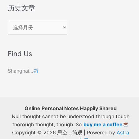
历史文章
历
史
文
Find Us
章
Shanghai…
Online Personal Notes Happily Shared
Null thought cannot be understood through tough
thorough thought, though. So
buy me a coffee
Copyright © 2026 思空，简观 | Powered by
Astra