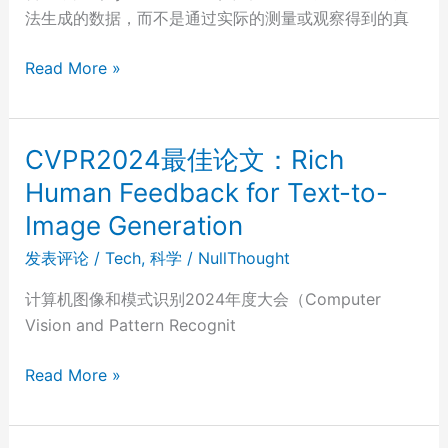
可
法生成的数据，而不是通过实际的测量或观察得到的真
解
释
用
Read More »
AI（Explainable
于
AI，
机
XAI）
器
CVPR2024最佳论文：Rich
学
Human Feedback for Text-to-
习
Image Generation
的
合
发表评论
/
Tech
,
科学
/
NullThought
成
计算机图像和模式识别2024年度大会（Computer
数
Vision and Pattern Recognit
据
（Synthetic
CVPR2024
Read More »
Data）
最
佳