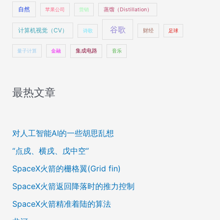
自然
苹果公司
营销
蒸馏（Distillation）
谷歌
计算机视觉（CV）
财经
诗歌
足球
量子计算
金融
集成电路
音乐
最热文章
对人工智能AI的一些胡思乱想
“点戍、横戌、戊中空”
SpaceX火箭的栅格翼(Grid fin)
SpaceX火箭返回降落时的推力控制
SpaceX火箭精准着陆的算法