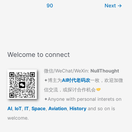
于
90
Next
→
治
疗
学
的
大
语
Welcome to connect
言
模
微信/WeChat/WeXin:
NullThought
型
✦博主为
AI时代老码农
一枚，欢迎加微
信交流，或探讨合作机会
✦Anyone with personal interets on
AI
,
IoT
,
IT
,
Space
,
Aviation
,
History
and so on is
welcome.