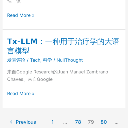
性，该
临
Read More »
床
医
生
𝗧𝘅-𝗟𝗟𝗠：一种用于治疗学的大语
人
言模型
工
智
发表评论
/
Tech
,
科学
/
NullThought
能
来自Google Research的Juan Manuel Zambrano
协
Chaves、来自Google
作
平
𝗧𝘅-
Read More »
台：
𝗟𝗟𝗠：
nuclei.io
一
种
←
Previous
1
…
78
79
80
…
用