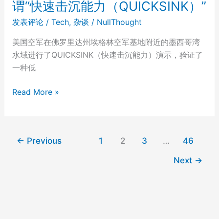
谓“快速击沉能力（QUICKSINK）”
对
于
发表评论
/
Tech
,
杂谈
/
NullThought
成
美国空军在佛罗里达州埃格林空军基地附近的墨西哥湾
功
水域进行了QUICKSINK（快速击沉能力）演示，验证了
的
一种低
真
知
B-
Read More »
灼
2
见
轰
炸
←
Previous
1
2
3
…
46
机
击
Next
→
沉
废
弃
货
船，