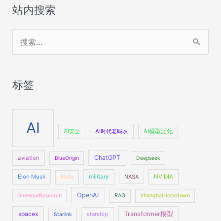
站内搜索
搜
索
：
标签
AI
AI安全
AI时代老码农
AI模型泛化
ChatGPT
aviation
BlueOrigin
Deepseek
Elon Musk
military
NASA
NVIDIA
Meta
OpenAI
OneHourResearch
RAG
shanghai-lockdown
spacex
Transformer模型
starship
Starlink