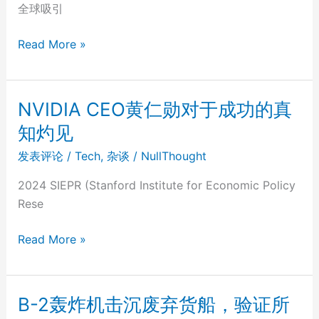
全球吸引
《黑
Read More »
神
话：
悟
NVIDIA CEO黄仁勋对于成功的真
空》
知灼见
的
火
发表评论
/
Tech
,
杂谈
/
NullThought
爆
2024 SIEPR (Stanford Institute for Economic Policy
Rese
NVIDIA
Read More »
CEO
黄
仁
B-2轰炸机击沉废弃货船，验证所
勋