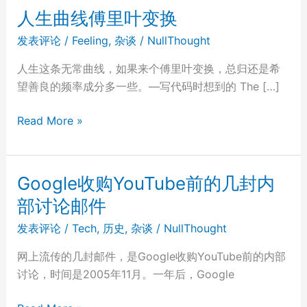
人生曲线傅里叶变换
发表评论
/
Feeling
,
杂谈
/
NullThought
人生这条无常曲线，如果来个傅里叶变换，总归还是希
望善良的频率成分多一些。—写代码时想到的 The […]
人
Read More »
生
曲
线
Google收购YouTube前的几封内
傅
部讨论邮件
里
叶
发表评论
/
Tech
,
历史
,
杂谈
/
NullThought
变
网上流传的几封邮件，是Google收购YouTube前的内部
换
讨论，时间是2005年11月。一年后，Google