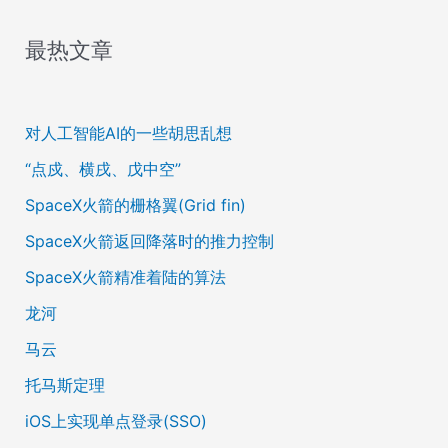
最热文章
对人工智能AI的一些胡思乱想
“点戍、横戌、戊中空”
SpaceX火箭的栅格翼(Grid fin)
SpaceX火箭返回降落时的推力控制
SpaceX火箭精准着陆的算法
龙河
马云
托马斯定理
iOS上实现单点登录(SSO)