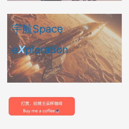
宇航Space
e
X
ploration