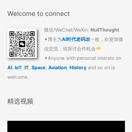
验
Welcome to connect
证
所
微信/WeChat/WeXin:
NullThought
谓
“快
✦博主为
AI时代老码农
一枚，欢迎加微
速
信交流，或探讨合作机会
击
✦Anyone with personal interets on
沉
AI
,
IoT
,
IT
,
Space
,
Aviation
,
History
and so on is
能
力
welcome.
（QUICKSINK）”
精选视频