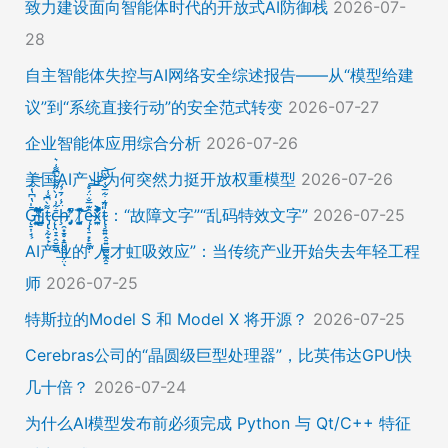
致力建设面向智能体时代的开放式AI防御栈
2026-07-
28
自主智能体失控与AI网络安全综述报告——从“模型给建
议”到“系统直接行动”的安全范式转变
2026-07-27
企业智能体应用综合分析
2026-07-26
美国AI产业为何突然力挺开放权重模型
2026-07-26
Ḡ̵̨̠͎̘͕̍̔͆̔͋͑͠ļ̸͍͈͉̞̊̑̃̉̔̍̾̈̚į̵̡̙̯͇̲̱̯̱̒͂͋̄t̴̡̢͕̰̟̙͌̀͆̐͑c̶̨̢̤̞̠̭̮̳̼̠̄͋͗̒̀̋͂͌̃͆͌͑͛ḩ̶̯͙̱̥̟̱̘͖̱̤͕̤̈́͑́̄̉́ͅ ̸̡̡̛̜̣̝̓̀͛̇̂̚T̸̗̞̰̪̤̭͙̹͆̽̌̀̾͝͝ę̴̡̣̠͙̙̱̼̬̣̑͊̅̐̈́̊͠͝͠x̴̪̫͎̓͗͐̃̄̐̀͋͛͐t̴̢̧͍͍̭̠͍̳͚̫̼̭̠̎̋͑͋̅̌͑̌̏͆͘̚͝：“故障文字”“乱码特效文字”
2026-07-25
AI产业的“人才虹吸效应”：当传统产业开始失去年轻工程
师
2026-07-25
特斯拉的Model S 和 Model X 将开源？
2026-07-25
Cerebras公司的“晶圆级巨型处理器”，比英伟达GPU快
几十倍？
2026-07-24
为什么AI模型发布前必须完成 Python 与 Qt/C++ 特征