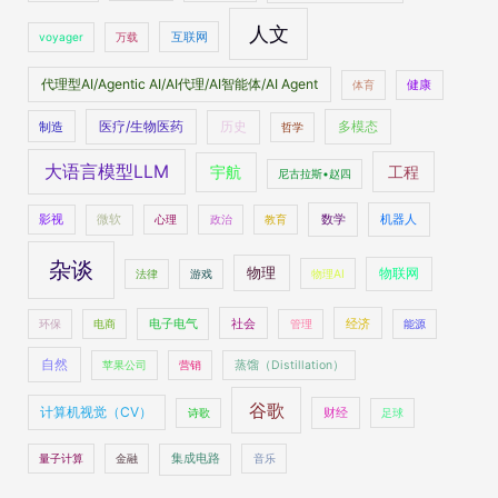
人文
voyager
万载
互联网
代理型AI/Agentic AI/AI代理/AI智能体/AI Agent
体育
健康
医疗/生物医药
多模态
制造
历史
哲学
大语言模型LLM
工程
宇航
尼古拉斯•赵四
数学
机器人
影视
微软
心理
政治
教育
杂谈
物理
物联网
法律
游戏
物理AI
社会
经济
环保
电商
电子电气
管理
能源
自然
苹果公司
营销
蒸馏（Distillation）
谷歌
计算机视觉（CV）
财经
诗歌
足球
量子计算
金融
集成电路
音乐