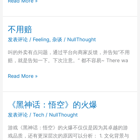
Google
Read More »
收
购
YouTube
不用赔
前
发表评论
/
Feeling
,
杂谈
/
NullThought
的
几
叫的外卖有点问题，通过平台向商家反馈，并告知”不用
封
赔，就是告知一下。下次注意。“ 都不容易~ There wa
内
部
不
Read More »
讨
用
论
赔
邮
《黑神话：悟空》的火爆
件
发表评论
/
Tech
/
NullThought
游戏《黑神话：悟空》的火爆不仅仅是因为其卓越的游
戏品质，还有更深层次的原因可以分析： 1. 文化背景与