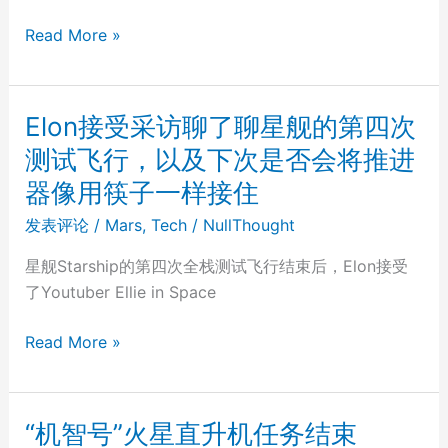
将
SpaceX
Read More »
会
的
如
下
何
一
Elon接受采访聊了聊星舰的第四次
被
代
夹
测试飞行，以及下次是否会将推进
舱
住
器像用筷子一样接住
外
回
活
发表评论
/
Mars
,
Tech
/
NullThought
收？
动
星舰Starship的第四次全栈测试飞行结束后，Elon接受
(EVA)
了Youtuber Ellie in Space
太
空
Elon
Read More »
服
接
受
采
“机智号”火星直升机任务结束
访