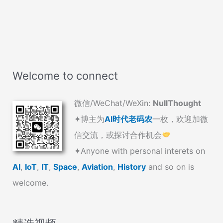
团
详
总
裁
德
米
特
Welcome to connect
里
·
微信/WeChat/WeXin:
NullThought
罗
戈
✦博主为
AI时代老码农
一枚，欢迎加微
津
信交流，或探讨合作机会
的
✦Anyone with personal interets on
Twitter
AI
,
IoT
,
IT
,
Space
,
Aviation
,
History
and so on is
账
号
welcome.
二
维
码，