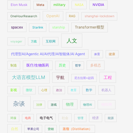
Elon Musk
military
NASA
NVIDIA
Meta
OpenAI
OneHourResearch
RAG
shanghai-lockdown
spacex
Transformer模型
starship
Starlink
人文
voyager
万载
互联网
代理型AI/Agentic AI/AI代理/AI智能体/AI Agent
体育
健康
医疗/生物医药
多模态
制造
历史
哲学
大语言模型LLM
工程
宇航
尼古拉斯•赵四
数学
机器人
影视
微软
心理
政治
教育
杂谈
物理
物联网
法律
游戏
物理AI
社会
经济
环保
电商
电子电气
管理
能源
自然
苹果公司
营销
蒸馏（Distillation）