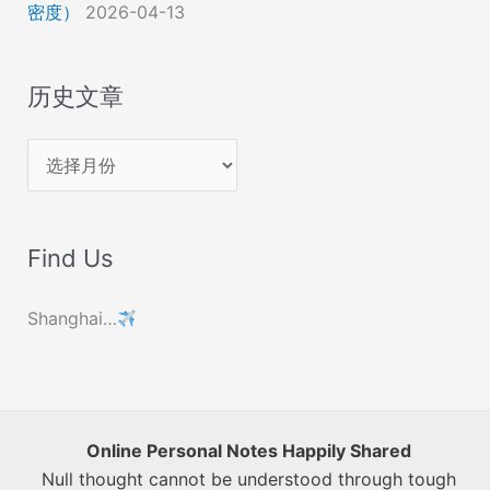
密度）
2026-04-13
历史文章
历
史
文
Find Us
章
Shanghai…
Online Personal Notes Happily Shared
Null thought cannot be understood through tough