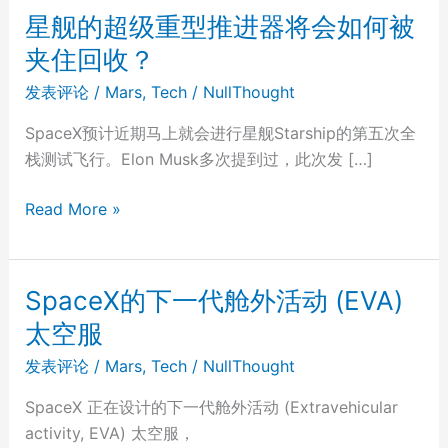
星舰的超级重型推进器将会如何被
夹住回收？
发表评论
/
Mars
,
Tech
/
NullThought
SpaceX预计近期马上就会进行星舰Starship的第五次全
栈测试飞行。Elon Musk多次提到过，此次发 […]
星
Read More »
舰
的
超
SpaceX的下一代舱外活动 (EVA)
级
太空服
重
型
发表评论
/
Mars
,
Tech
/
NullThought
推
SpaceX 正在设计的下一代舱外活动 (Extravehicular
进
activity, EVA) 太空服，
器