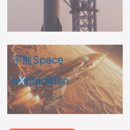
宇航Space
e
X
ploration