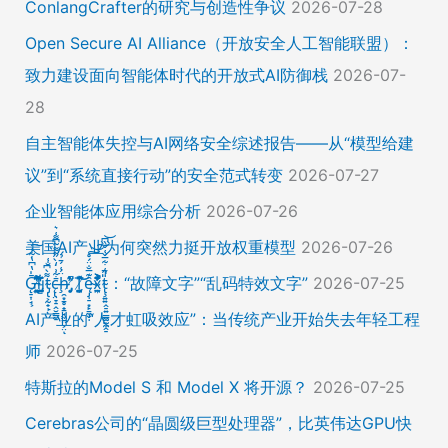
ConlangCrafter的研究与创造性争议
2026-07-28
Open Secure AI Alliance（开放安全人工智能联盟）：
致力建设面向智能体时代的开放式AI防御栈
2026-07-
28
自主智能体失控与AI网络安全综述报告——从“模型给建
议”到“系统直接行动”的安全范式转变
2026-07-27
企业智能体应用综合分析
2026-07-26
美国AI产业为何突然力挺开放权重模型
2026-07-26
Ḡ̵̨̠͎̘͕̍̔͆̔͋͑͠ļ̸͍͈͉̞̊̑̃̉̔̍̾̈̚į̵̡̙̯͇̲̱̯̱̒͂͋̄t̴̡̢͕̰̟̙͌̀͆̐͑c̶̨̢̤̞̠̭̮̳̼̠̄͋͗̒̀̋͂͌̃͆͌͑͛ḩ̶̯͙̱̥̟̱̘͖̱̤͕̤̈́͑́̄̉́ͅ ̸̡̡̛̜̣̝̓̀͛̇̂̚T̸̗̞̰̪̤̭͙̹͆̽̌̀̾͝͝ę̴̡̣̠͙̙̱̼̬̣̑͊̅̐̈́̊͠͝͠x̴̪̫͎̓͗͐̃̄̐̀͋͛͐t̴̢̧͍͍̭̠͍̳͚̫̼̭̠̎̋͑͋̅̌͑̌̏͆͘̚͝：“故障文字”“乱码特效文字”
2026-07-25
AI产业的“人才虹吸效应”：当传统产业开始失去年轻工程
师
2026-07-25
特斯拉的Model S 和 Model X 将开源？
2026-07-25
Cerebras公司的“晶圆级巨型处理器”，比英伟达GPU快