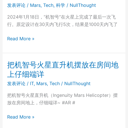
发表评论
/
Mars
,
Tech
,
科学
/
NullThought
聊
了
2024年1月18日，“机智号”在火星上完成了最后一次飞
聊
行。原定设计在30天内飞行5次，结果是1000天内飞了
星
舰
“机
Read More »
的
智
第
号”
四
火
把机智号火星直升机摆放在房间地
次
星
上仔细端详
测
直
试
升
发表评论
/
IT
,
Mars
,
Tech
/
NullThought
飞
机
把机智号火星直升机（Ingenuity Mars Helicopter）摆
行，
任
放在房间地上，仔细端详~ #AR #
以
务
及
结
把
Read More »
下
束
机
次