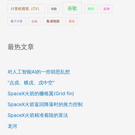
谷歌
计算机视觉（CV）
财经
诗歌
足球
量子计算
金融
集成电路
音乐
最热文章
对人工智能AI的一些胡思乱想
“点戍、横戌、戊中空”
SpaceX火箭的栅格翼(Grid fin)
SpaceX火箭返回降落时的推力控制
SpaceX火箭精准着陆的算法
龙河