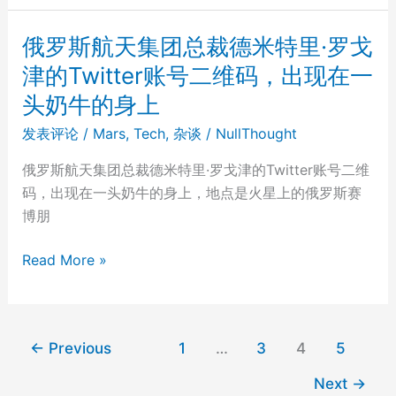
智
是
号
否
俄罗斯航天集团总裁德米特里·罗戈
火
会
津的Twitter账号二维码，出现在一
星
将
头奶牛的身上
直
推
升
进
发表评论
/
Mars
,
Tech
,
杂谈
/
NullThought
机
器
俄罗斯航天集团总裁德米特里·罗戈津的Twitter账号二维
摆
像
码，出现在一头奶牛的身上，地点是火星上的俄罗斯赛
放
用
博朋
在
筷
房
子
俄
Read More »
间
一
罗
地
样
斯
上
接
航
仔
住
←
Previous
1
…
3
4
5
天
细
集
端
Next
→